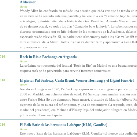
Alzheimer
Artes
Woody Allen ha confesado en más de una ocasión que cada vez que ha tenido un
en su vida se ha sentado ante una pantalla y ha vuelto a ver “Cantando bajo la lluvia
más alegre, optimista, vital, de la historia del cine. Pues bien, Antonio Mercero, en
de su tiempo actual, ve todos los días “Cantando bajo la lluvia”. Lo sabemos por su 
discurso pronunciado por su hijo delante de los miembros de la Academia, delante 
espectadores de televisión. Sí, su padre tiene Alzheimer y todos los días ve los 99 
dura el musical de la Metro. Todos los días ve danzar feliz y apoteósico a Gene Kel
un paraguas mítico
2010
Rock in Rio o Pachanga en Arganda
Artes
La próxima convocatoria del festival ‘Rock in Rio’ en Madrid es una buena muest
etiqueta rock se ha pervertido para servir a intereses comerciales
2010
El pintor Pal Sarkozy, Carla Bruni, Werner Hornung y el
Digital Fine Art
Artes
Nacido en Hungría en 1928, Pal Sarkozy expuso su obra a lo grande por vez prime
2008 en Madrid, con ochenta años de edad. Pal Sarkozy tiene mucha relación con
entre París e Ibiza (lo que demuestra buen gusto), el alcalde de Madrid (Alberto R
es primo de la ex nuera del señor pintor, y una de sus mujeres (la segunda, creo, d
madre del presidente) era Melinda d’Eliassy, hija del embajador húngaro en Madrid
públicas de Chanel en España
2010
El Erik Satie de las hermanas Labèque (KLM, Gaudisc)
Artes
Este nuevo Satie de las hermanas Labêque (KLM, Gaudisc) sí merece una audición,