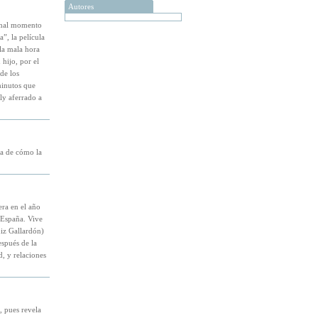
Autores
 mal momento
”, la película
 la mala hora
hijo, por el
de los
minutos que
ly aferrado a
ra de cómo la
ra en el año
 España. Vive
uiz Gallardón)
espués de la
, y relaciones
 pues revela