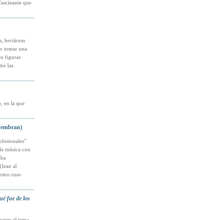
fascinante que
s, hectáreas
do tomar una
on figuras
re las
, en la que
 Membran)
ofesionales”
 la música con
aba
(lean al
estro ruso
é fue de los
mente el tema,