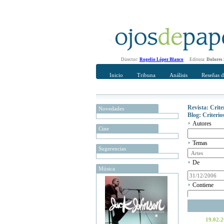
Director:
Rogelio López Blanco
Editora:
Dolores
Inicio
Tribuna
Análisis
Reseñas d
Revista: Crit
Novedades
Blog: Criteri
Autores
Cine
Temas
Sugerencias
De
Música
Contiene
19.02.