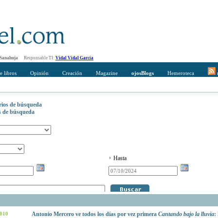
 Sanahuja
Responsable TI:
Vidal Vidal Garcia
e libros
Opinión
Creación
Magazine
ojosBlogs
Hemeroteca
r
erios de búsqueda
os de búsqueda
Hasta
2010
Antonio Mercero ve todos los días por vez primera
Cantando bajo la lluvia
: