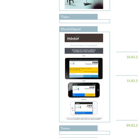
Viajes
MundoDigital
16.02.
11.02.
09.02.
Temas