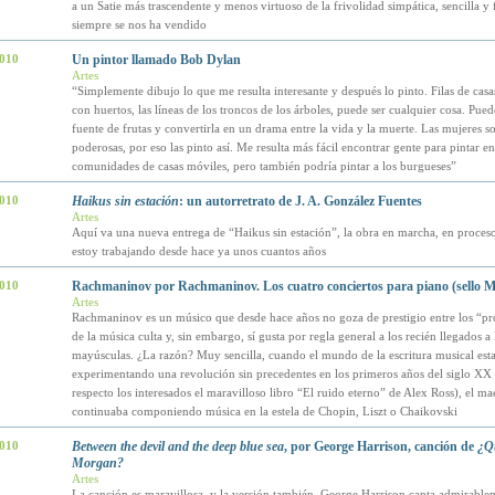
a un Satie más trascendente y menos virtuoso de la frivolidad simpática, sencilla y 
siempre se nos ha vendido
2010
Un pintor llamado Bob Dylan
Artes
“Simplemente dibujo lo que me resulta interesante y después lo pinto. Filas de casa
con huertos, las líneas de los troncos de los árboles, puede ser cualquier cosa. Pue
fuente de frutas y convertirla en un drama entre la vida y la muerte. Las mujeres s
poderosas, por eso las pinto así. Me resulta más fácil encontrar gente para pintar ent
comunidades de casas móviles, pero también podría pintar a los burgueses”
2010
Haikus sin estación
: un autorretrato de J. A. González Fuentes
Artes
Aquí va una nueva entrega de “Haikus sin estación”, la obra en marcha, en proceso
estoy trabajando desde hace ya unos cuantos años
2010
Rachmaninov por Rachmaninov. Los cuatro conciertos para piano (sello
Artes
Rachmaninov es un músico que desde hace años no goza de prestigio entre los “pr
de la música culta y, sin embargo, sí gusta por regla general a los recién llegados a
mayúsculas. ¿La razón? Muy sencilla, cuando el mundo de la escritura musical est
experimentando una revolución sin precedentes en los primeros años del siglo XX 
respecto los interesados el maravilloso libro “El ruido eterno” de Alex Ross), el ma
continuaba componiendo música en la estela de Chopin, Liszt o Chaikovski
2010
Between the devil and the deep blue sea
, por George Harrison, canción de
¿Qu
Morgan?
Artes
La canción es maravillosa, y la versión también. George Harrison canta admirable