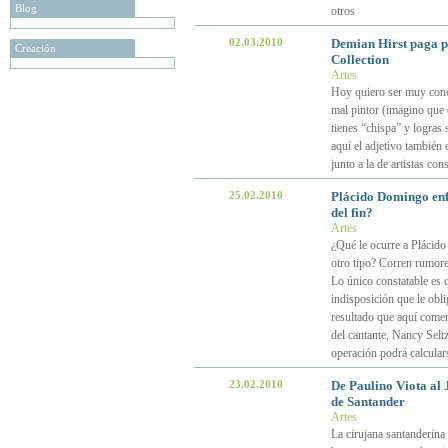
Blog
otros
02.03.2010
Demian Hirst paga p
Creación
Collection
Artes
Hoy quiero ser muy conci
mal pintor (imagino que e
tienes “chispa” y logras 
aquí el adjetivo también 
junto a la de artistas co
25.02.2010
Plácido Domingo enf
del fin?
Artes
¿Qué le ocurre a Plácid
otro tipo? Corren rumore
Lo único constatable es q
indisposición que le obl
resultado que aquí comen
del cantante, Nancy Selt
operación podrá calculars
23.02.2010
De Paulino Viota al
de Santander
Artes
La cirujana santanderina 