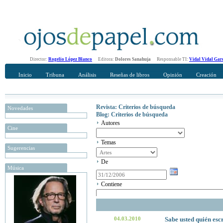
Director:
Rogelio López Blanco
Editora:
Dolores Sanahuja
Responsable TI:
Vidal Vidal Gar
Inicio
Tribuna
Análisis
Reseñas de libros
Opinión
Creación
Revista: Criterios de búsqueda
Novedades
Blog: Criterios de búsqueda
Autores
Cine
Temas
Sugerencias
De
Música
Contiene
04.03.2010
Sabe usted quién esc