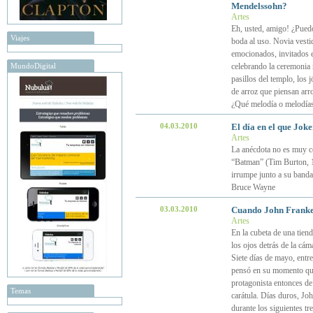
Mendelssohn?
Artes
Eh, usted, amigo! ¿Pued
Viajes
boda al uso. Novia vesti
emocionados, invitados e
MundoDigital
celebrando la ceremonia 
pasillos del templo, los
de arroz que piensan arro
¿Qué melodía o melodías,
04.03.2010
El día en el que Jok
Artes
La anécdota no es muy con
“Batman” (Tim Burton, 19
irrumpe junto a su banda
Bruce Wayne
03.03.2010
Cuando John Franke
Artes
En la cubeta de una tie
los ojos detrás de la cá
Siete días de mayo, entre
pensó en su momento que 
protagonista entonces de 
Temas
carátula. Días duros, Joh
durante los siguientes t