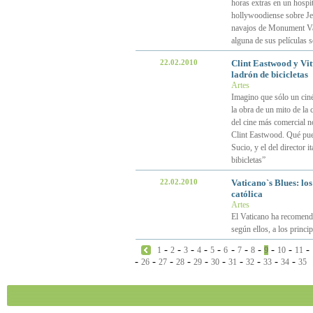
horas extras en un hospit
hollywoodiense sobre Jes
navajos de Monument Val
alguna de sus películas s
22.02.2010
Clint Eastwood y Vit
ladrón de bicicletas
Artes
Imagino que sólo un ciné
la obra de un mito de la 
del cine más comercial n
Clint Eastwood. Qué pued
Sucio, y el del director 
bibicletas”
22.02.2010
Vaticano`s Blues: los
católica
Artes
El Vaticano ha recomenda
según ellos, a los princip
-
-
-
-
-
-
-
-
-
-
-
1
2
3
4
5
6
7
8
9
10
11
-
-
-
-
-
-
-
-
-
-
26
27
28
29
30
31
32
33
34
35