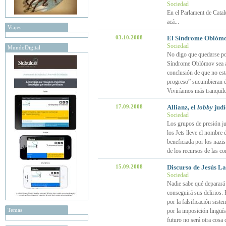
Sociedad
En el Parlament de Catal
acá...
Viajes
03.10.2008
El Síndrome Oblóm
Sociedad
MundoDigital
No digo que quedarse po
Síndrome Oblómov sea alg
conclusión de que no esta
progreso” sucumbieran d
Viviríamos más tranquil
17.09.2008
Allianz, el
lobby
judí
Sociedad
Los grupos de presión j
los Jets lleve el nombre
beneficiada por los nazis
de los recursos de las co
15.09.2008
Discurso de Jesús La
Sociedad
Nadie sabe qué deparará e
conseguirá sus delirios. 
por la falsificación sist
Temas
por la imposición lingüíst
futuro no será otra cosa