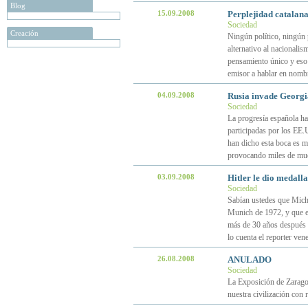
Blog
15.09.2008
Perplejidad catalan
Sociedad
Creación
Ningún político, ningún 
alternativo al nacionalis
pensamiento único y eso q
emisor a hablar en nomb
04.09.2008
Rusia invade Georgia
Sociedad
La progresía española ha 
participadas por los EE
han dicho esta boca es m
provocando miles de mue
03.09.2008
Hitler le dio medall
Sociedad
Sabían ustedes que Mich
Munich de 1972, y que el
más de 30 años después e
lo cuenta el reporter ve
26.08.2008
ANULADO
Sociedad
La Exposición de Zaragoz
nuestra civilización con 