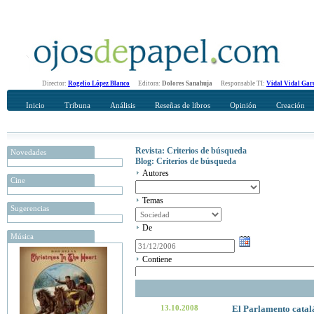
Director:
Rogelio López Blanco
Editora:
Dolores Sanahuja
Responsable TI:
Vidal Vidal Gar
Inicio
Tribuna
Análisis
Reseñas de libros
Opinión
Creación
Revista: Criterios de búsqueda
Novedades
Blog: Criterios de búsqueda
Autores
Cine
Temas
Sugerencias
De
Música
Contiene
13.10.2008
El Parlamento catalá