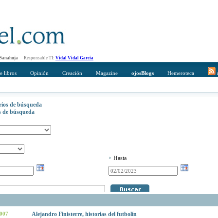
 Sanahuja
Responsable TI:
Vidal Vidal Garcia
e libros
Opinión
Creación
Magazine
ojosBlogs
Hemeroteca
r
erios de búsqueda
os de búsqueda
Hasta
2007
Alejandro Finisterre, historias del futbolín