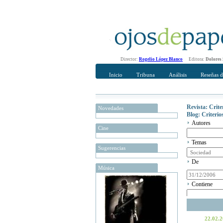
Director:
Rogelio López Blanco
Editora:
Dolores
Inicio
Tribuna
Análisis
Reseñas d
Revista: Crit
Novedades
Blog: Criteri
Autores
Cine
Temas
Sugerencias
De
Música
Contiene
22.02.