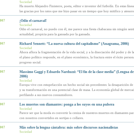
Sociedad
Ha muerto Alejandro Finisterre, poeta, editor e inventor del futbolín. En estas línea
las gracias por los ratos que me hizo pasar en un tiempo que hoy mitifico y atesoro
2007
¡Odio el carnaval!
Sociedad
Odio el carnaval, no puedo con él, me parece una fiesta chabacana sin ningún senti
actualidad, propicia para la gansada por la gansada.
2007
Richard Sennett: “La nueva cultura del capitalismo” (Anagrama, 2006)
Sociedad
Ahora aflora la fragmentación de la vida social, y a la disociación del poder y de l
el plano político responde, en el plano económico, la fractura entre el éxito persona
progreso social.
2007
Massimo Gaggi y Edoardo Narduzzi: “El fin de la clase media” (Lengua de
2006)
Sociedad
Europa vive con estupefacción un hecho social sin precedentes: la desaparición de 
y su transformación en una potencial clase de masa. La economía global de merca
perfilando a sus nuevos consumidores.
2007
Los muertos son diamantes: ponga a los suyos en una pulsera
Sociedad
Parece ser que la moda es convertir la ceniza de nuestros muertos en diamantes para
con nosotros convertidos en sortijas o collares.
2007
Más sobre la lengua cántabra: más sobre discursos nacionalistas
Sociedad