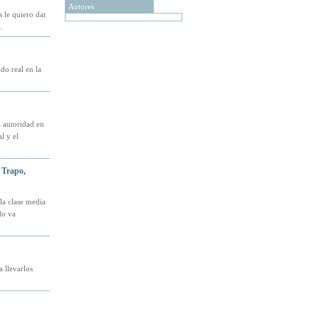
Autores
s le quiero dar
.
do real en la
a autoridad en
l y el
 Trapo,
la clase media
do va
 llevarlos