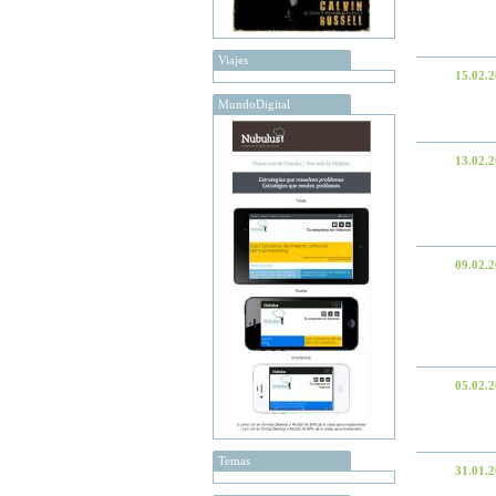
Viajes
15.02.
MundoDigital
13.02.
09.02.
05.02.
Temas
31.01.