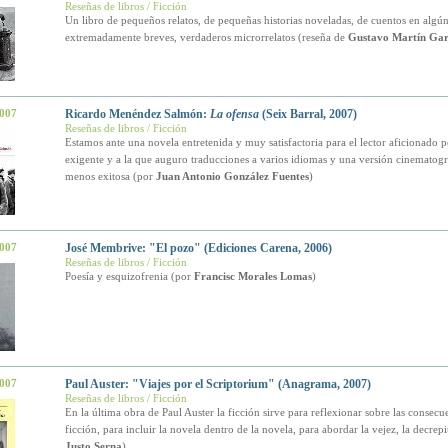
Reseñas de libros / Ficción
Un libro de pequeños relatos, de pequeñas historias noveladas, de cuentos en algú
extremadamente breves, verdaderos microrrelatos (reseña de
Gustavo Martín Ga
2007
Ricardo Menéndez Salmón:
La ofensa
(Seix Barral, 2007)
Reseñas de libros / Ficción
Estamos ante una novela entretenida y muy satisfactoria para el lector aficionado
exigente y a la que auguro traducciones a varios idiomas y una versión cinematogr
menos exitosa (por
Juan Antonio González Fuentes
)
2007
José Membrive: "El pozo" (Ediciones Carena, 2006)
Reseñas de libros / Ficción
Poesía y esquizofrenia (por
Francisc Morales Lomas
)
2007
Paul Auster: "Viajes por el Scriptorium" (Anagrama, 2007)
Reseñas de libros / Ficción
En la última obra de Paul Auster la ficción sirve para reflexionar sobre las consecue
ficción, para incluir la novela dentro de la novela, para abordar la vejez, la decrep
Justo Serna
)