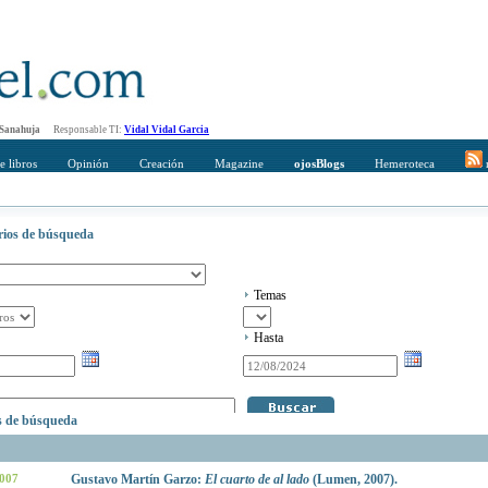
 Sanahuja
Responsable TI:
Vidal Vidal Garcia
e libros
Opinión
Creación
Magazine
ojosBlogs
Hemeroteca
r
erios de búsqueda
Temas
Hasta
os de búsqueda
2007
Gustavo Martín Garzo:
El cuarto de al lado
(Lumen, 2007).