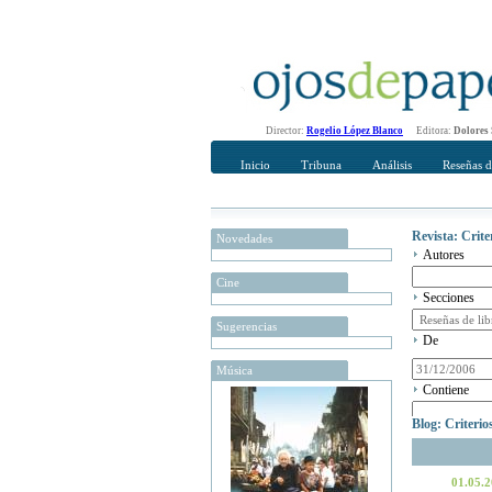
Director:
Rogelio López Blanco
Editora:
Dolores
Inicio
Tribuna
Análisis
Reseñas d
Revista: Crit
Novedades
Autores
Cine
Secciones
Sugerencias
De
Música
Contiene
Blog: Criteri
01.05.