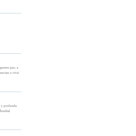
gentes que, a
uncian a vivir
a y profunda
Mundial