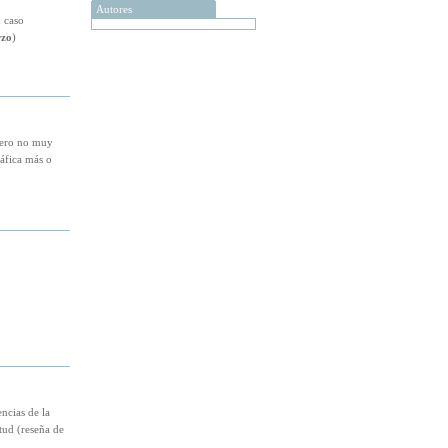
Autores
n caso
rzo
)
 pero no muy
áfica más o
ncias de la
itud (reseña de