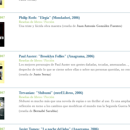
2007
Philip Roth: "Elegía" (Mondadori, 2006)
Reseñas de libros / Ficción
Una triste y lúcida obra maestra (reseña de
Juan Antonio González Fuentes
)
2007
Paul Auster: "Brooklyn Follies" (Anagrama, 2006)
Reseñas de libros / Ficción
Los mejores personajes de Paul Auster son gentes dañadas, tocadas, amenazadas..., 
despecho de todo lo que se cierne sobre ellas o sobre sus personas queridas, no ren
(reseña de
Justo Serna
)
2007
Trevanian: "Shibumi" (entrELibros, 2006)
Reseñas de libros / Ficción
Shibumi
es mucho más que una novela de espías o un thriller al uso. Es una ampli
reflexión en torno a los cambios que modifican el mundo tras la Segunda Guerra 
(reseña de
Bernabé Sarabia
)
2007
Javier Tomeo: "La noche del lobo" (Anagrama, 2006)