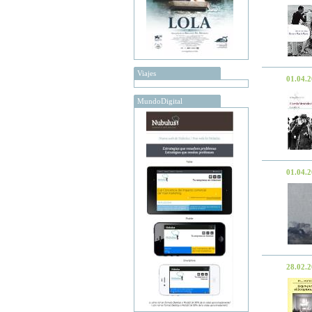
Viajes
01.04.
MundoDigital
01.04.
28.02.