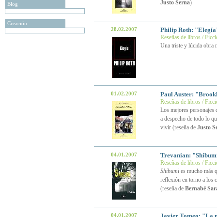
Justo Serna
)
Blog
Creación
28.02.2007
Philip Roth: "Elegí
Reseñas de libros / Ficc
Una triste y lúcida obra
01.02.2007
Paul Auster: "Brook
Reseñas de libros / Ficc
Los mejores personajes d
a despecho de todo lo qu
vivir (reseña de
Justo S
04.01.2007
Trevanian: "Shibumi
Reseñas de libros / Ficc
Shibumi
es mucho más qu
reflexión en torno a lo
(reseña de
Bernabé Sar
04.01.2007
Javier Tomeo: "La n