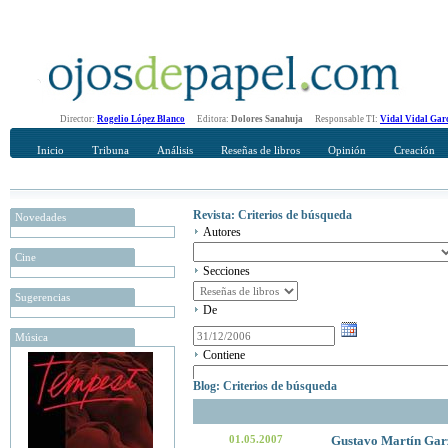
Director:
Rogelio López Blanco
Editora:
Dolores Sanahuja
Responsable TI:
Vidal Vidal Gar
Inicio
Tribuna
Análisis
Reseñas de libros
Opinión
Creación
Revista: Criterios de búsqueda
Novedades
Autores
Cine
Secciones
Sugerencias
De
Música
Contiene
Blog: Criterios de búsqueda
01.05.2007
Gustavo Martín Gar