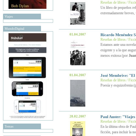
Reseñas de libros / Ficc
Un libro de pequeños rel
extremadamente breves, 
Viajes
MundoDigital
01.04.2007
Ricardo Menéndez 
Reseñas de libros / Ficc
Estamos ante una novela 
exigente y a la que augu
menos exitosa (por
Juan
01.04.2007
José Membrive: "El 
Reseñas de libros / Ficc
Poesía y esquizofrenia (
28.02.2007
Paul Auster: "Viaje
Reseñas de libros / Ficc
Temas
En la última obra de Paul
ficción, para incluir la n