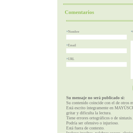
Comentarios
Nombre
Email
URL
Su mensaje no será publicado si:
Su contenido coincide con el de otros m
Está escrito íntegramente en MAYÚSCUL
gritar y dificulta la lectura.
Tiene errores ortográficos o de sintaxis.
Podría ser ofensivo o injurioso.
Está fuera de contexto.