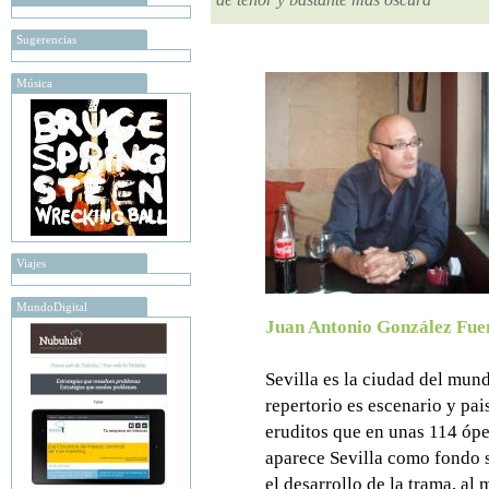
Sugerencias
Música
Viajes
MundoDigital
Juan Antonio González Fue
Sevilla es la ciudad del mu
repertorio es escenario y pai
eruditos que en unas 114 óper
aparece Sevilla como fondo so
el desarrollo de la trama, al