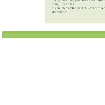
Incluye insultos, palabras soeces, alusi
simplificaciones.
Es un intercambio personal con otro lect
de(usuarios).