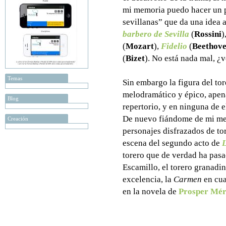
mi memoria puedo hacer un p
sevillanas” que da una idea 
barbero de Sevilla
(
Rossini
)
(
Mozart
),
Fidelio
(
Beethov
(
Bizet
). No está nada mal, ¿
Temas
Sin embargo la figura del tor
melodramático y épico, apena
Blog
repertorio, y en ninguna de e
De nuevo fiándome de mi me
Creación
personajes disfrazados de tor
escena del segundo acto de
L
torero que de verdad ha pasad
Escamillo, el torero granadi
excelencia, la
Carmen
en cua
en la novela de
Prosper Mé