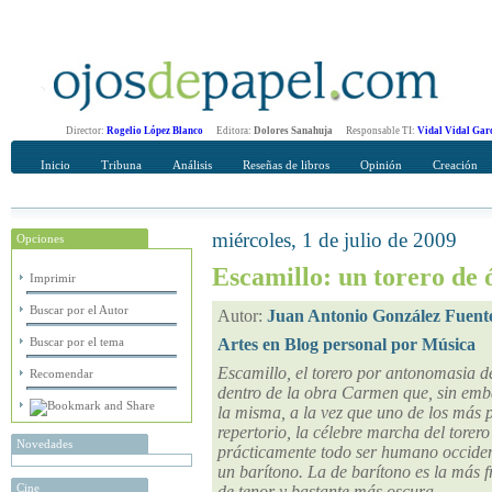
Director:
Rogelio López Blanco
Editora:
Dolores Sanahuja
Responsable TI:
Vidal Vidal Gar
Inicio
Tribuna
Análisis
Reseñas de libros
Opinión
Creación
miércoles, 1 de julio de 2009
Opciones
Recomendar
Su nombre Completo
Escamillo: un torero de 
Imprimir
Buscar por el Autor
Autor:
Juan Antonio González Fuent
Buscar por el tema
Artes en Blog personal por Música
Escamillo, el torero por antonomasia de
Recomendar
dentro de la obra Carmen que, sin emb
la misma, a la vez que uno de los más p
repertorio, la célebre marcha del torero 
Novedades
prácticamente todo ser humano occident
un barítono. La de barítono es la más 
Cine
de tenor y bastante más oscura