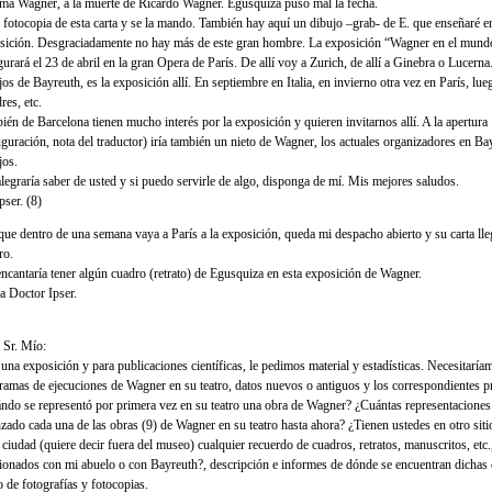
ma Wagner, a la muerte de Ricardo Wagner. Egusquiza puso mal la fecha.
 fotocopia de esta carta y se la mando. También hay aquí un dibujo –grab- de E. que enseñaré e
sición. Desgraciadamente no hay más de este gran hombre. La exposición “Wagner en el mund
gurará el 23 de abril en la gran Opera de París. De allí voy a Zurich, de allí a Ginebra o Lucerna
jos de Bayreuth, es la exposición allí. En septiembre en Italia, en invierno otra vez en París, lue
res, etc.
ién de Barcelona tienen mucho interés por la exposición y quieren invitarnos allí. A la apertura
uguración, nota del traductor) iría también un nieto de Wagner, los actuales organizadores en Ba
jos.
legraría saber de usted y si puedo servirle de algo, disponga de mí. Mis mejores saludos.
pser. (8)
ue dentro de una semana vaya a París a la exposición, queda mi despacho abierto y su carta lle
ro.
ncantaría tener algún cuadro (retrato) de Egusquiza en esta exposición de Wagner.
a Doctor Ipser.
Sr. Mío:
 una exposición y para publicaciones científicas, le pedimos material y estadísticas. Necesitarí
ramas de ejecuciones de Wagner en su teatro, datos nuevos o antiguos y los correspondientes 
ndo se representó por primera vez en su teatro una obra de Wagner? ¿Cuántas representaciones
nzado cada una de las obras (9) de Wagner en su teatro hasta ahora? ¿Tienen ustedes en otro siti
 ciudad (quiere decir fuera del museo) cualquier recuerdo de cuadros, retratos, manuscritos, etc.
cionados con mi abuelo o con Bayreuth?, descripción e informes de dónde se encuentran dichas
o de fotografías y fotocopias.