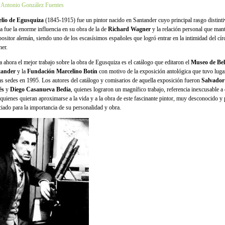
 Antonio González Fuentes
lio de Egusquiza
(1845-1915) fue un pintor nacido en Santander cuyo principal rasgo distint
ta fue la enorme influencia en su obra de la de
Richard Wagner
y la relación personal que man
ositor alemán, siendo uno de los escasísimos españoles que logró entrar en la intimidad del cír
er.
a ahora el mejor trabajo sobre la obra de Egusquiza es el catálogo que editaron el
Museo de Bel
tander
y la
Fundación Marcelino Botín
con motivo de la exposición antológica que tuvo lugar
s sedes en 1995. Los autores del catálogo y comisarios de aquella exposición fueron
Salvador
és
y
Diego Casanueva Bedia
, quienes lograron un magnífico trabajo, referencia inexcusable a
 quienes quieran aproximarse a la vida y a la obra de este fascinante pintor, muy desconocido y
ciado para la importancia de su personalidad y obra.