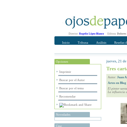
Director:
Rogelio López Blanco
Editora:
Dolores
Inicio
Tribuna
Análisis
Reseñas d
jueves, 21 de
Opciones
Recomendar
Su nombre Co
Tres car
Imprimir
Autor:
Juan A
Buscar por el Autor
Artes en Blog
Buscar por el tema
El pintor sant
La influencia 
Recomendar
Novedades
Cine