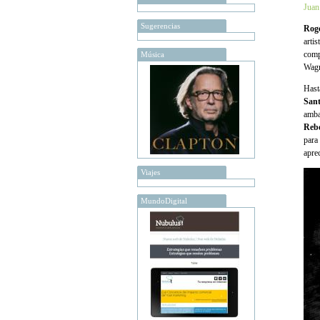
Juan
Sugerencias
Roge
artis
comp
Música
Wagn
Hast
San
amba
Reb
para
apre
Viajes
MundoDigital