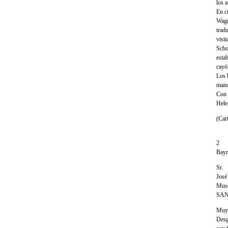
los 
En c
Wagn
trad
visi
Scho
esta
cayó
Los 
manda
Con 
Hele
(Car
2
Bayr
Sr.
José
Muse
SA
Muy 
Desgr