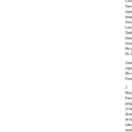
Cosi
Saco
expo
inau
feste
Lond
Tamb
(ina
feste
Me a
Dr. I
Aunq
segu
Me e
Firm
3
Muy 
Para
prog
¿Cuá
alca
de la
rela
enví