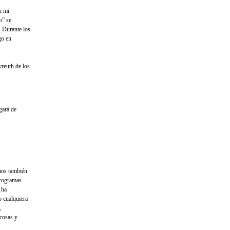
n mi
o” se
. Durante los
go en
yreuth de los
gará de
amos también
programas.
 ha
o cualquiera
,
 cosas y