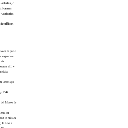
artistas, o
 informes
y cantantes
ientíficos.
sa en la que el
eo wagneriano.
s del
enaron allí, y
a música
), obras que
 y 1944.
ón del Museo de
mendi en
 con la música
 le lleva a