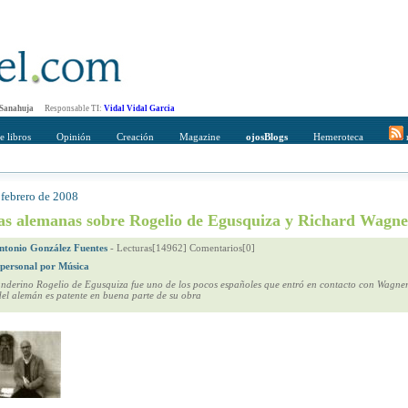
 Sanahuja
Responsable TI:
Vidal Vidal Garcia
e libros
Opinión
Creación
Magazine
ojosBlogs
Hemeroteca
r
 febrero de 2008
mpleto
Direccción de correo del destinatario
tas alemanas sobre Rogelio de Egusquiza y Richard Wagne
ntonio González Fuentes
-
Lecturas[14962] Comentarios[0]
 personal por Música
anderino Rogelio de Egusquiza fue uno de los pocos españoles que entró en contacto con Wagner 
del alemán es patente en buena parte de su obra