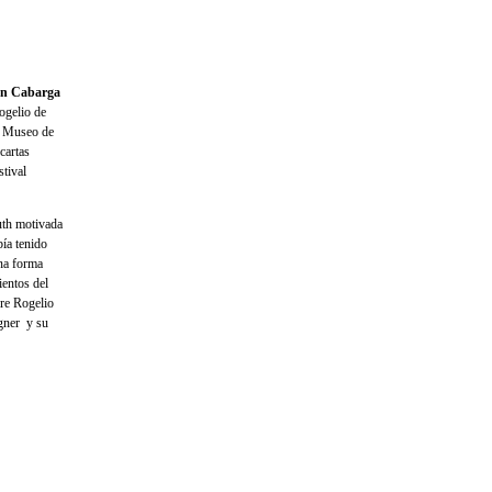
ón Cabarga
ogelio de
l Museo de
cartas
stival
uth motivada
bía tenido
una forma
entos del
bre Rogelio
gner y su