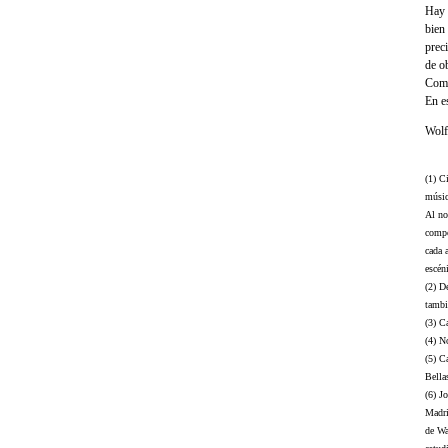
Hay 
bien
prec
de o
Como
En e
Wolf
(1) C
músic
Al no
compo
cada 
escén
(2) D
tambi
(3) C
(4) N
(5) C
Bella
(6) J
Madri
de Wa