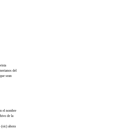
vista
nerianos del
 que sean
on el nombre
hivo de la
 (sic) ahora