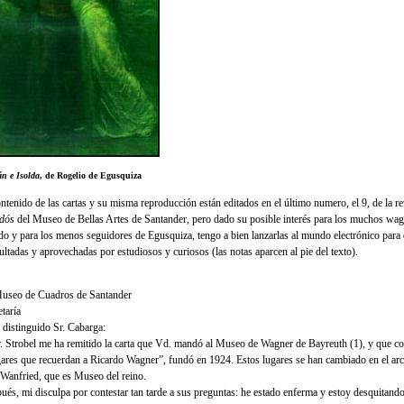
án e Isolda
, de Rogelio de Egusquiza
ontenido de las cartas y su misma reproducción están editados en el último numero, el 9, de la re
dós
del Museo de Bellas Artes de Santander, pero dado su posible interés para los muchos wag
o y para los menos seguidores de Egusquiza, tengo a bien lanzarlas al mundo electrónico para
ultadas y aprovechadas por estudiosos y curiosos (las notas aparcen al pie del texto).
useo de Cuadros de Santander
taría
distinguido Sr. Cabarga:
r. Strobel me ha remitido la carta que Vd. mandó al Museo de Wagner de Bayreuth (1), y que c
ares que recuerdan a Ricardo Wagner”, fundó en 1924. Estos lugares se han cambiado en el arc
 Wanfried, que es Museo del reino.
ués, mi disculpa por contestar tan tarde a sus preguntas: he estado enferma y estoy desquitando