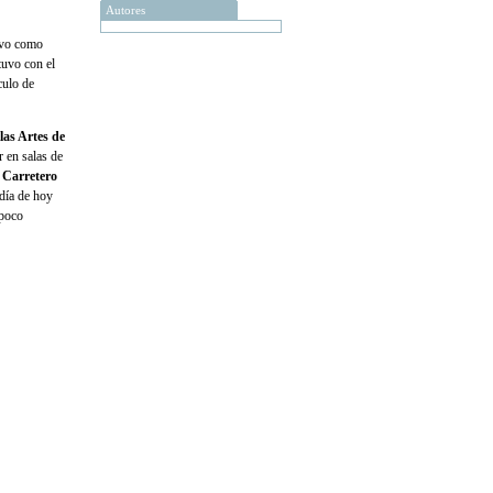
Autores
ivo como
tuvo con el
culo de
las Artes de
 en salas de
 Carretero
 día de hoy
 poco