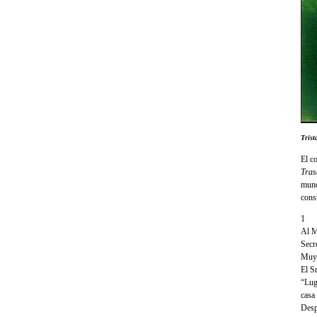
Trist
El c
Tras
mund
cons
1
Al M
Secre
Muy 
El S
“Lug
casa
Desp