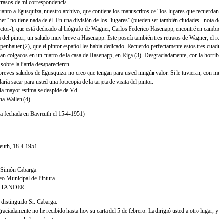
atrasos de mi correspondencia.
uanto a Egusquiza, nuestro archivo, que contiene los manuscritos de “los lugares que recuerdan
er” no tiene nada de él. En una división de los “lugares” (pueden ser también ciudades –nota d
uctor-), que está dedicado al biógrafo de Wagner, Carlos Federico Hasenapp, encontré en cambio
ta del pintor, un saludo muy breve a Hasenapp. Este poseía también tres retratos de Wagner, el r
penhauer (2), que el pintor español les había dedicado. Recuerdo perfectamente estos tres cuad
ban colgados en un cuarto de la casa de Hasenapp, en Riga (3). Desgraciadamente, con la horrib
 sobre la Patria desaparecieron.
breves saludos de Egusquiza, no creo que tengan para usted ningún valor. Si le tuvieran, con 
ría sacar para usted una fotocopia de la tarjeta de visita del pintor.
la mayor estima se despide de Vd.
na Wallen (4)
ta fechada en Bayreuth el 15-4-1951)
euth, 18-4-1951
 Simón Cabarga
o Municipal de Pintura
NTANDER
distinguido Sr. Cabarga:
aciadamente no he recibido hasta hoy su carta del 5 de febrero. La dirigió usted a otro lugar, y 