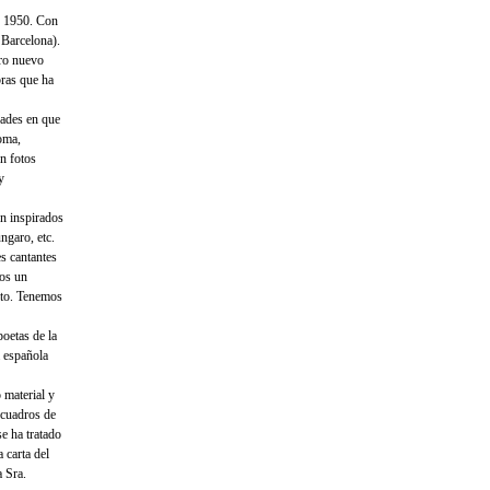
e 1950. Con
 Barcelona).
bro nuevo
ras que ha
ades en que
oma,
n fotos
y
on inspirados
ngaro, etc.
s cantantes
mos un
lto. Tenemos
oetas de la
a española
 material y
 cuadros de
e ha tratado
 carta del
 Sra.