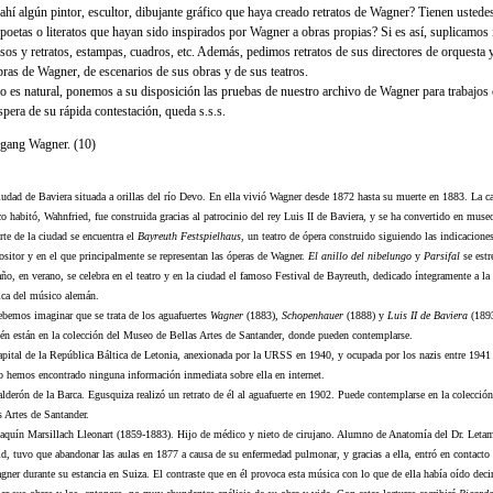
ahí algún pintor, escultor, dibujante gráfico que haya creado retratos de Wagner? Tienen ustedes 
 poetas o literatos que hayan sido inspirados por Wagner a obras propias? Si es así, suplicamos
isos y retratos, estampas, cuadros, etc. Además, pedimos retratos de sus directores de orquesta 
bras de Wagner, de escenarios de sus obras y de sus teatros.
 es natural, ponemos a su disposición las pruebas de nuestro archivo de Wagner para trabajos c
spera de su rápida contestación, queda s.s.s.
gang Wagner. (10)
iudad de Baviera situada a orillas del río Devo. En ella vivió Wagner desde 1872 hasta su muerte en 1883. La ca
o habitó, Wahnfried, fue construida gracias al patrocinio del rey Luis II de Baviera, y se ha convertido en mus
rte de la ciudad se encuentra el
Bayreuth Festspielhaus
, un teatro de ópera construido siguiendo las indicacione
sitor y en el que principalmente se representan las óperas de Wagner.
El anillo del nibelungo
y
Parsifal
se estr
año, en verano, se celebra en el teatro y en la ciudad el famoso Festival de Bayreuth, dedicado íntegramente a l
ica del músico alemán.
ebemos imaginar que se trata de los aguafuertes
Wagner
(1883),
Schopenhauer
(1888) y
Luis II de Baviera
(1893
én están en la colección del Museo de Bellas Artes de Santander, donde pueden contemplarse.
apital de la República Báltica de Letonia, anexionada por la URSS en 1940, y ocupada por los nazis entre 1941
o hemos encontrado ninguna información inmediata sobre ella en internet.
alderón de la Barca. Egusquiza realizó un retrato de él al aguafuerte en 1902. Puede contemplarse en la colecci
s Artes de Santander.
oaquín Marsillach Lleonart (1859-1883). Hijo de médico y nieto de cirujano. Alumno de Anatomía del Dr. Leta
d, tuvo que abandonar las aulas en 1877 a causa de su enfermedad pulmonar, y gracias a ella, entró en contacto
gner durante su estancia en Suiza. El contraste que en él provoca esta música con lo que de ella había oído decir,