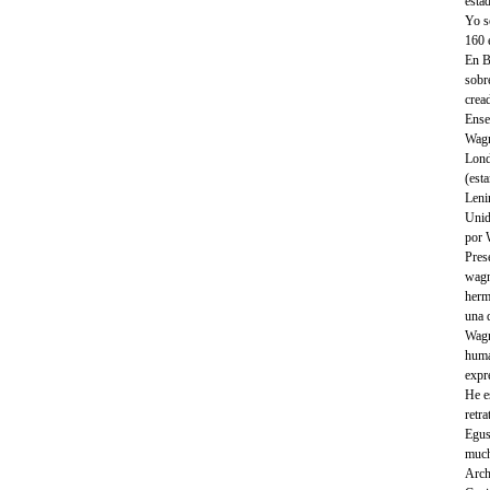
esta
Yo so
160 
En B
sobr
crea
Ense
Wagn
Lond
(est
Leni
Unid
por 
Pres
wagn
herm
una 
Wagn
huma
expr
He e
retr
Egus
much
Arch