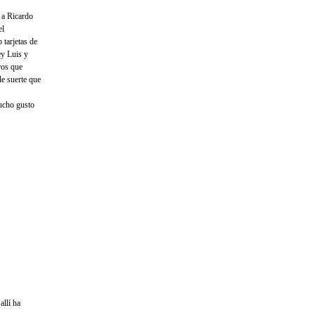
 a Ricardo
el
 tarjetas de
ey Luis y
ros que
le suerte que
mucho gusto
allí ha