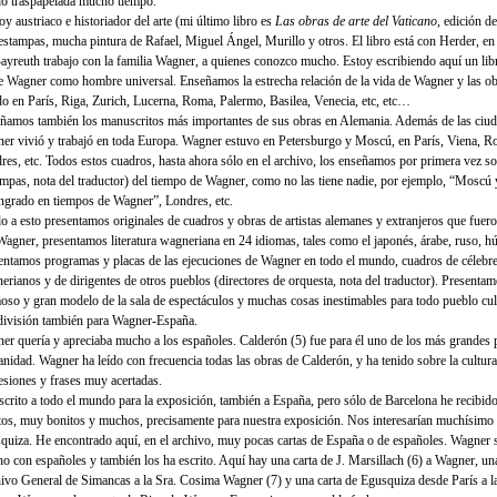
do traspapelada mucho tiempo.
y austriaco e historiador del arte (mi último libro es
Las obras de arte del Vaticano
, edición d
estampas, mucha pintura de Rafael, Miguel Ángel, Murillo y otros. El libro está con Herder, en
ayreuth trabajo con la familia Wagner, a quienes conozco mucho. Estoy escribiendo aquí un li
e Wagner como hombre universal. Enseñamos la estrecha relación de la vida de Wagner y las ob
do en París, Riga, Zurich, Lucerna, Roma, Palermo, Basilea, Venecia, etc, etc…
ñamos también los manuscritos más importantes de sus obras en Alemania. Además de las ciud
er vivió y trabajó en toda Europa. Wagner estuvo en Petersburgo y Moscú, en París, Viena, R
res, etc. Todos estos cuadros, hasta ahora sólo en el archivo, los enseñamos por primera vez so
ampas, nota del traductor) del tiempo de Wagner, como no las tiene nadie, por ejemplo, “Moscú 
ngrado en tiempos de Wagner”, Londres, etc.
o a esto presentamos originales de cuadros y obras de artistas alemanes y extranjeros que fuer
Wagner, presentamos literatura wagneriana en 24 idiomas, tales como el japonés, árabe, ruso, hú
entamos programas y placas de las ejecuciones de Wagner en todo el mundo, cuadros de célebre
erianos y de dirigentes de otros pueblos (directores de orquesta, nota del traductor). Presenta
oso y gran modelo de la sala de espectáculos y muchas cosas inestimables para todo pueblo cu
división también para Wagner-España.
er quería y apreciaba mucho a los españoles. Calderón (5) fue para él uno de los más grandes p
nidad. Wagner ha leído con frecuencia todas las obras de Calderón, y ha tenido sobre la cultur
esiones y frases muy acertadas.
scrito a todo el mundo para la exposición, también a España, pero sólo de Barcelona he recibido
atos, muy bonitos y muchos, precisamente para nuestra exposición. Nos interesarían muchísimo
quiza. He encontrado aquí, en el archivo, muy pocas cartas de España o de españoles. Wagner s
o con españoles y también los ha escrito. Aquí hay una carta de J. Marsillach (6) a Wagner, una
ivo General de Simancas a la Sra. Cosima Wagner (7) y una carta de Egusquiza desde París a la