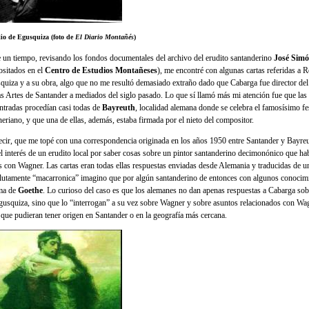
io de Egusquiza (foto de
El Diario Montañés
)
 un tiempo, revisando los fondos documentales del archivo del erudito santanderino
José Sim
ositados en el
Centro de Estudios Montañeses
), me encontré con algunas cartas referidas a R
quiza y a su obra, algo que no me resultó demasiado extraño dado que Cabarga fue director de
as Artes de Santander a mediados del siglo pasado. Lo que sí llamó más mi atención fue que las 
ntradas procedían casi todas de
Bayreuth
, localidad alemana donde se celebra el famosísimo fe
eriano, y que una de ellas, además, estaba firmada por el nieto del compositor.
ecir, que me topé con una correspondencia originada en los años 1950 entre Santander y Bayre
el interés de un erudito local por saber cosas sobre un pintor santanderino decimonónico que ha
os con Wagner. Las cartas eran todas ellas respuestas enviadas desde Alemania y traducidas de 
lutamente “macarronica” imagino que por algún santanderino de entonces con algunos conocimi
ma de
Goethe
. Lo curioso del caso es que los alemanes no dan apenas respuestas a Cabarga so
gusquiza, sino que lo “interrogan” a su vez sobre Wagner y sobre asuntos relacionados con Wa
 que pudieran tener origen en Santander o en la geografía más cercana.