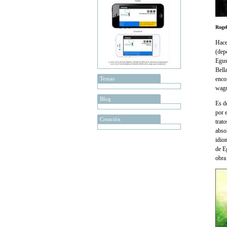
Rogel
Hace
(dep
Egus
Bell
Temas
enco
wagn
Blog
Es d
por 
Creación
trat
abso
idio
de E
obra