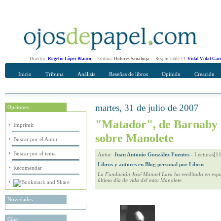
Director:
Rogelio López Blanco
Editora:
Dolores Sanahuja
Responsable TI:
Vidal Vidal Gar
Inicio
Tribuna
Análisis
Reseñas de libros
Opinión
Creación
martes, 31 de julio de 2007
Opciones
Recomendar
Su nombre Completo
"Matador", de Barnaby C
Imprimir
sobre Manolete
Buscar por el Autor
Buscar por el tema
Autor:
Juan Antonio González Fuentes
-
Lecturas[1
Libros y autores en Blog personal por Libros
Recomendar
La Fundación José Manuel Lara ha reeditado en espa
último día de vida del mito Manolete.
Novedades
Cine