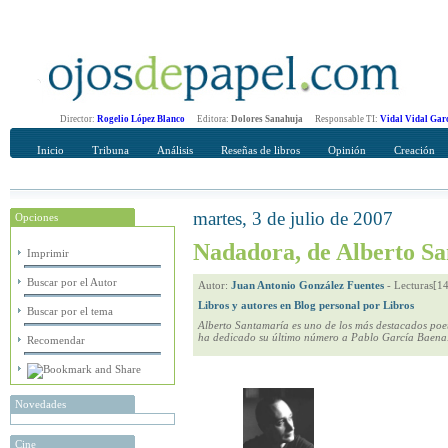
Director:
Rogelio López Blanco
Editora:
Dolores Sanahuja
Responsable TI:
Vidal Vidal Gar
Inicio
Tribuna
Análisis
Reseñas de libros
Opinión
Creación
martes, 3 de julio de 2007
Opciones
Recomendar
Su nombre Completo
Nadadora, de Alberto S
Imprimir
Buscar por el Autor
Autor:
Juan Antonio González Fuentes
-
Lecturas[1
Libros y autores en Blog personal por Libros
Buscar por el tema
Alberto Santamaría es uno de los más destacados poet
ha dedicado su último número a Pablo García Baena
Recomendar
Novedades
Cine