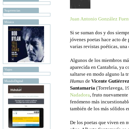
Sugerencias
Juan Antonio González Fuen
Música
Si se suman dos y dos siempr
jóvenes poetas hace acto de 
varias revistas poéticas, una
Algunos de los miembros más
aparecida en Cantabria, ya 
Viajes
saltarse en modo alguno la tr
Humus
de
Vicente Gutiérre
MundoDigital
Santamaría
(Torrelavega, 19
Nadadora
, fruto nuevamente
fenómeno más incuestionable
también de los más sólidos e
De los poetas que viven en n