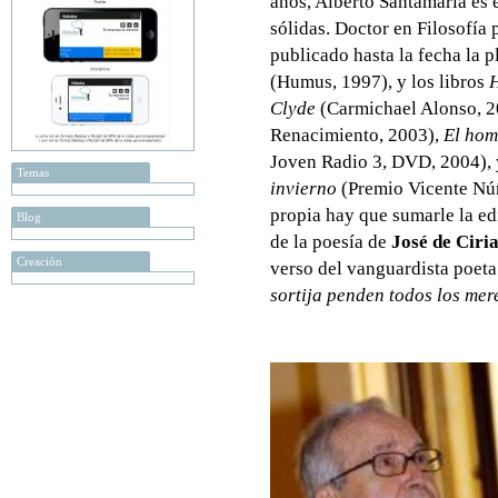
años, Alberto Santamaría es 
sólidas. Doctor en Filosofía
publicado hasta la fecha la 
(Humus, 1997), y los libros
H
Clyde
(Carmichael Alonso, 2
Renacimiento, 2003),
El hom
Joven Radio 3, DVD, 2004),
Temas
invierno
(Premio Vicente Núñ
propia hay que sumarle la ed
Blog
de la poesía de
José de Ciri
Creación
verso del vanguardista poeta
sortija penden todos los me