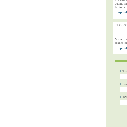
Enorme s
cuanto má
Lástima q
01.02.20
Miriam, s
seguro qu
Nom
Ema
UR