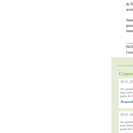
de N
acom
Siem
pros
mome
___
NOTA
Gonzá
Comen
30.03.20
me gustar
mas sobr
parte de 
30.03.20
me gustar
mas sobr
parte de 