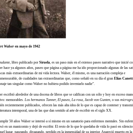
rt Walser
en mayo de 1942
yudante
, libro publicado por
Siruela
, es un paso más en el extenso paseo narrativo que inicié c
er hace ya algunos años, paseo que página a página me ha ido proporcionado algunas de las sat
escas más extraordinarias de mi vida lectora. Walser, él mismo, es una narración compleja e
nmensurable, de cualidades tan extraordinarias que, como señaló en su día el gran
Elías Canett
onaje tan singular como Walser no hubiera podido inventarlo nadie”.
er escribió alrededor de una docena de libros que se califican con un sólo y hoy en exceso ma
tivo: memorables.
Los hermanos Tanner, El paseo, La rosa, Jacob von Gunten
, o sus
microgr
ién recientemente publicados, ofrecen las más alta idea de lo que es capaz de contener y transmi
literatura intemporal, una de las que dan sentido al arte de escribir en el siglo XX.
umplir 50 años Walser se internó a sí mismo en un sanatorio para enfermos mentales. Sin eufe
esó en un manicomio y dejó de escribir. El resto de lo que le quedaba de vida lo pasó en silencio
quel lugar, paseando, divagando, perdido en la inmensidad de su interior. Apareció muerto en la 