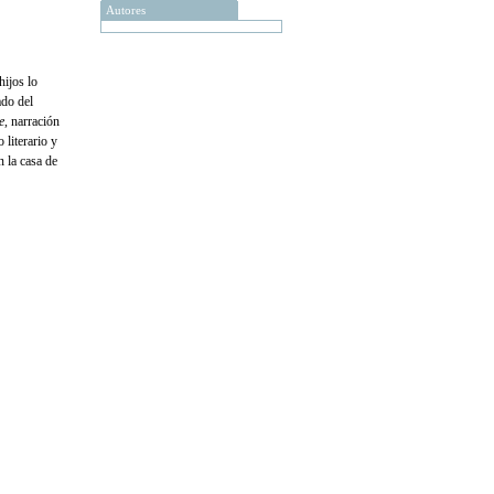
Autores
hijos lo
ado del
e
, narración
literario y
n la casa de