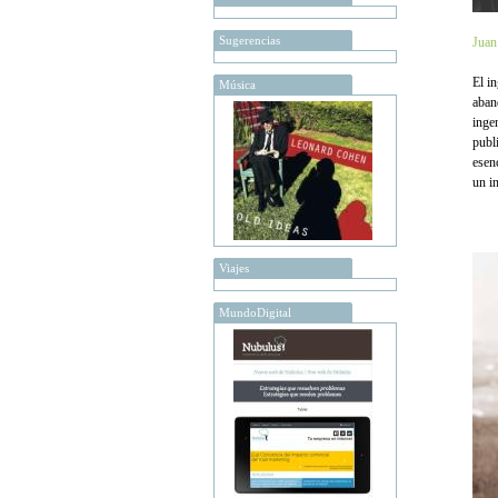
Sugerencias
Juan
El in
Música
aban
inge
publ
esen
un i
Viajes
MundoDigital