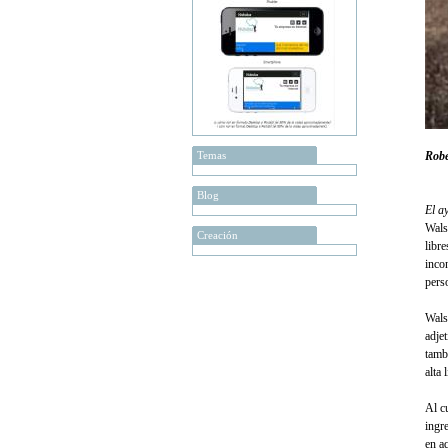
Temas
Robe
Blog
El a
Wals
Creación
libr
inco
pers
Wals
adje
tamb
alta 
Al c
ingr
en a