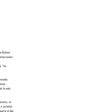
on Robert
isfacciones
i
, “un
noseado
amas
tir la más
mismos, se
 y recluido
nieve el día