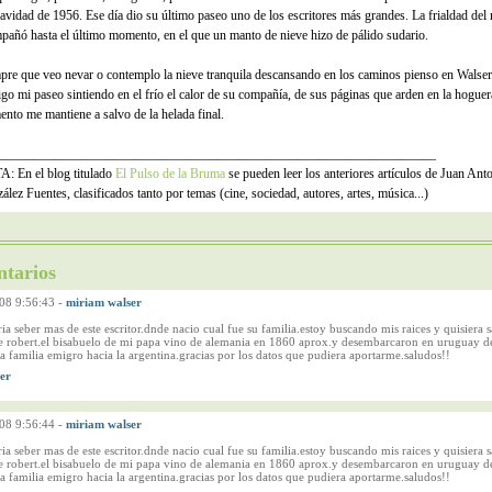
avidad de 1956. Ese día dio su último paseo uno de los escritores más grandes. La frialdad del
pañó hasta el último momento, en el que un manto de nieve hizo de pálido sudario.
pre que veo nevar o contemplo la nieve tranquila descansando en los caminos pienso en Walse
igo mi paseo sintiendo en el frío el calor de su compañía, de sus páginas que arden en la hogue
nto me mantiene a salvo de la helada final.
___________________________________________________________________
: En el blog titulado
El Pulso de la Bruma
se pueden leer los anteriores artículos de Juan Ant
lez Fuentes, clasificados tanto por temas (cine, sociedad, autores, artes, música...)
tarios
08 9:56:43
-
miriam walser
ia seber mas de este escritor.dnde nacio cual fue su familia.estoy buscando mis raices y quisiera 
e robert.el bisabuelo de mi papa vino de alemania en 1860 aprox.y desembarcaron en uruguay d
la familia emigro hacia la argentina.gracias por los datos que pudiera aportarme.saludos!!
08 9:56:44
-
miriam walser
ia seber mas de este escritor.dnde nacio cual fue su familia.estoy buscando mis raices y quisiera 
e robert.el bisabuelo de mi papa vino de alemania en 1860 aprox.y desembarcaron en uruguay d
la familia emigro hacia la argentina.gracias por los datos que pudiera aportarme.saludos!!