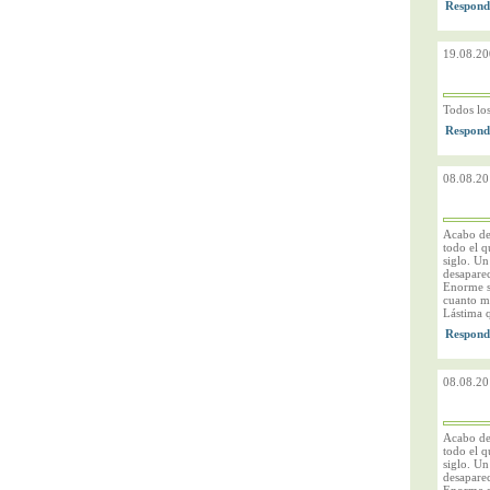
19.08.20
Todos los
08.08.20
Acabo de 
todo el q
siglo. Un
desapare
Enorme s
cuanto má
Lástima q
08.08.20
Acabo de 
todo el q
siglo. Un
desapare