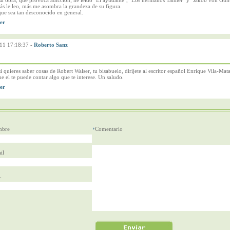
u obra, que provoca adicción; he leído "El ayudante", "Los hermanos Tanner" y "Jakob von Gun
s le leo, más me asombra la grandeza de su figura.
ue sea tan desconocido en general.
11 17:18:37
-
Roberto Sanz
i quieres saber cosas de Robert Walser, tu bisabuelo, diríjete al escritor español Enrique Vila-Mata
e el te puede contar algo que te interese. Un saludo.
bre
Comentario
il
L