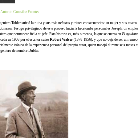
 Antonio González Fuentes
geniero Tobler sufrió la ruina y sus más nefastas y tristes consecuencias: su mujer y sus cuatro 
donaron. Testigo privilegiado de este proceso hacia la hecatombe personal es Joseph, un emple
niero que permanece fiel a su jefe. Esta historia es, más o menos, la que se cuenta en
El ayudant
icada en 1908 por el escritor suizo
Robert Walser
(1878-1956), y que no deja de ser un remedo 
cialmente irónico de la experiencia personal del propio autor, quien trabajó durante seis meses e
ngeniero de nombre Dubler.