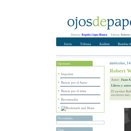
Director:
Rogelio López Blanco
Editora:
Dolores
Inicio
Tribuna
Análisis
Reseñas d
miércoles, 14
Opciones
Recomendar
Su nombre Co
Robert W
Imprimir
Autor:
Juan A
Buscar por el Autor
Libros y auto
Buscar por el tema
El escritor Ro
escritores más
Recomendar
Novedades
Cine