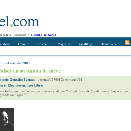
 Sanahuja
Responsable TI:
Vidal Vidal Garcia
e libros
Opinión
Creación
Magazine
ojosBlogs
Hemeroteca
r
 de febrero de 2007
mpleto
Direccción de correo del destinatario
alser en su tumba de nieve
ntonio González Fuentes
-
Lecturas[15766] Comentarios[6]
res en Blog personal por Libros
bert Walser apareció muerto en la nieve el día de Navidad de 1956. Ese día dio su último paseo u
 grandes del siglo XX.