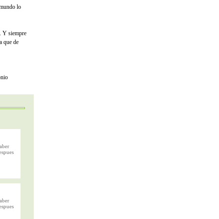
 mundo lo
r. Y siempre
ra que de
onio
saber
espues
saber
espues