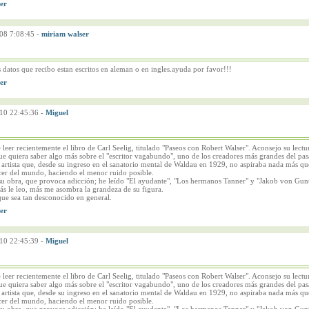
08 7:08:45
-
miriam walser
 datos que recibo estan escritos en aleman o en ingles.ayuda por favor!!!
10 22:45:36
-
Miguel
leer recientemente el libro de Carl Seelig, titulado "Paseos con Robert Walser". Aconsejo su lectu
ue quiera saber algo más sobre el "escritor vagabundo", uno de los creadores más grandes del pa
 artista que, desde su ingreso en el sanatorio mental de Waldau en 1929, no aspiraba nada más qu
cer del mundo, haciendo el menor ruido posible.
u obra, que provoca adicción; he leído "El ayudante", "Los hermanos Tanner" y "Jakob von Gun
s le leo, más me asombra la grandeza de su figura.
ue sea tan desconocido en general.
10 22:45:39
-
Miguel
leer recientemente el libro de Carl Seelig, titulado "Paseos con Robert Walser". Aconsejo su lectu
ue quiera saber algo más sobre el "escritor vagabundo", uno de los creadores más grandes del pa
 artista que, desde su ingreso en el sanatorio mental de Waldau en 1929, no aspiraba nada más qu
cer del mundo, haciendo el menor ruido posible.