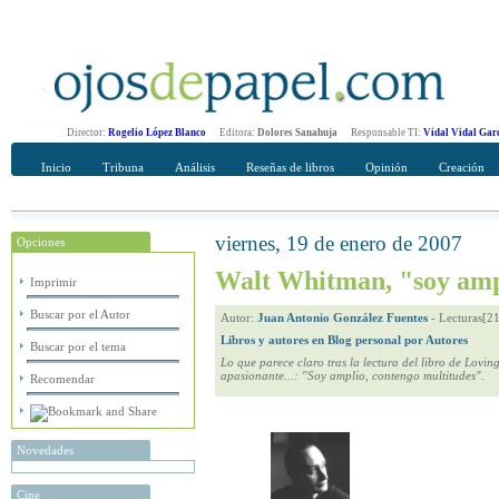
Director:
Rogelio López Blanco
Editora:
Dolores Sanahuja
Responsable TI:
Vidal Vidal Gar
Inicio
Tribuna
Análisis
Reseñas de libros
Opinión
Creación
viernes, 19 de enero de 2007
Opciones
Recomendar
Su nombre Completo
Walt Whitman, "soy ampl
Imprimir
Buscar por el Autor
Autor:
Juan Antonio González Fuentes
-
Lecturas[2
Libros y autores en Blog personal por Autores
Buscar por el tema
Lo que parece claro tras la lectura del libro de Lov
apasionante...: "Soy amplio, contengo multitudes".
Recomendar
Novedades
Cine