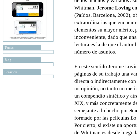
de los muchos y variados asu
Whitman,
Jerome Loving
en
(Paídos, Barcelona, 2002), 
extraordinarias que encuentr
elementos su mayor mérito, 
inconveniente, dado que una
lectura es la de que el autor
Temas
número de asuntos.
Blog
En este sentido Jerome Lovin
Creación
páginas de su trabajo una va
directa o indirectamente co
mi opinión, no tanto un meti
un compendio sintético y atr
XIX, y más concretamente de 
semejante a lo hecho por
Sco
formado por las películas
La
Por cierto, si existe un opor
de Whitman es desde luego la