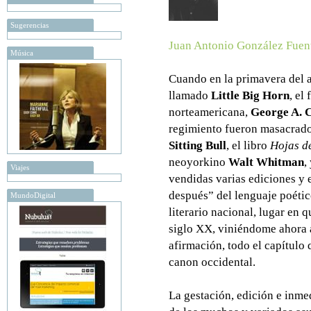
Sugerencias
Juan Antonio González Fuen
Música
Cuando en la primavera del a
llamado
Little Big Horn
, el
norteamericana,
George A. 
regimiento fueron masacrados
Sitting Bull
, el libro
Hojas d
neoyorkino
Walt Whitman
,
Viajes
vendidas varias ediciones y 
después” del lenguaje poétic
MundoDigital
literario nacional, lugar en q
siglo XX, viniéndome ahora 
afirmación, todo el capítulo
canon occidental.
La gestación, edición e inme