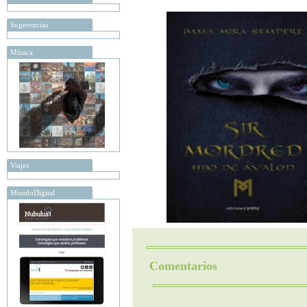
Sugerencias
Música
Viajes
MundoDigital
Comentarios