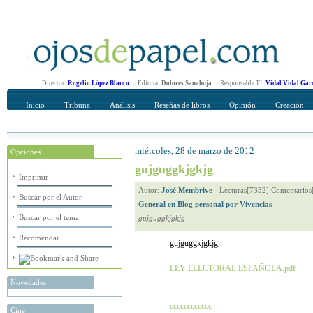
Director:
Rogelio López Blanco
Editora:
Dolores Sanahuja
Responsable TI:
Vidal Vidal Gar
Inicio
Tribuna
Análisis
Reseñas de libros
Opinión
Creación
miércoles, 28 de marzo de 2012
Opciones
Recomendar
Su nombre Completo
gujguggkjgkjg
Imprimir
Autor:
José Membrive
-
Lecturas[7332] Comentarios
Buscar por el Autor
General en Blog personal por Vivencias
Buscar por el tema
gujguggkjgkjg
Recomendar
gujguggkjgkjg
LEY ELECTORAL ESPAÑOLA.pdf
Novedades
cccccccccccc
Cine