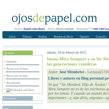
Director:
Rogelio López Blanco
Editora:
Dolores Sanahuja
Responsable TI:
Vidal Vidal Gar
Inicio
Tribuna
Análisis
Reseñas de libros
Opinión
Creación
sábado, 18 de febrero de 2012
Opciones
Recomendar
Su nombre Completo
Imma Mira Sempere y su
Sir Mo
Imprimir
las generaciones venideras
Buscar por el Autor
Autor:
José Membrive
-
Lecturas[170
Buscar por el tema
Libros y autores en Blog personal po
Recomendar
Sé que “Sir Mordred. Hijo de Ávalon” 
Mira Sempere no es de las escritoras q
por los temas. Y cuando un mundo decid
importantes --y, aún diría, urgentes-- 
Novedades
Cine