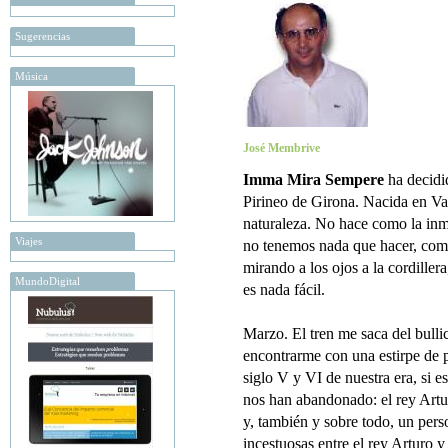
Sugerencias
Música
José Membrive
Imma Mira Sempere
ha decidi
Pirineo de Girona. Nacida en Val
naturaleza. No hace como la inm
Viajes
no tenemos nada que hacer, com
mirando a los ojos a la cordiller
MundoDigital
es nada fácil.
Marzo. El tren me saca del bulli
encontrarme con una estirpe de p
siglo V y VI de nuestra era, si 
nos han abandonado: el rey Artur
y, también y sobre todo, un pers
incestuosas entre el rey Arturo