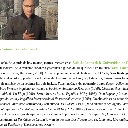
 Antonio González Fuentes
s ocho de la tarde de hoy mismo, martes, recitaré en el
Aula de Letras de la Universidad de 
us clásicos de la tradición japonesa y también algunos de los que incluí en mi libro
Haikus sin 
ciones Carena, Barcelona, 2010). Me acompañarán en la cita la directora del Aula,
Ana Rodrígu
la
, y el escritor y profesor de Análisis del Discurso y de Lengua y Literatura,
Javier Pérez Es
 de un libro de un reciente libro de haikus,
Papel japón
, y del poemario
Laura llueve
(2000), a
libros
Proceso inquisitorial contra el bachiller Antonio de Medrano
(1989),
Chascarrillos, dich
l habla de La Rioja
(1990),
Sexo e Inquisición en España
(1992 y 1998),
De milagros y fronter
gro del gallo y la gallina interpretado al fin razonablemente
(1999). Escohotado es co-autor d
rables: antología consultada y comentada, 1939-1999
(1999), y ha editado y prologado:
Vida
antiago González Mateo, un Job del siglo XVIII y XIX
(2001) y
Conversaciones con Jaime Gil
2). Artículos suyos de opinión y crítica han sido publicados en
La Vanguardia, Diario 16, El
pendiente, El Periódico de Cataluña
y en las revistas
Las Nuevas Letras, Quimera, L'Anguilla,
r, El Basilisco
y
The Barcelona Review
.