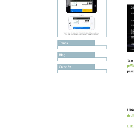
Temas
Blog
Tras 
páli
Creación
pasa
Últi
de P
LIB