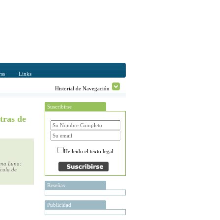
ss
Links
Historial de Navegación
Suscribirse
tras de
He leido el texto legal
uena Luna:
ícula de
Reseñas
Publicidad