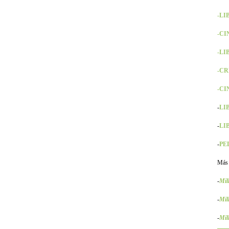
-LI
-CI
-LIB
-CR
-CIN
-
LIB
-
LIB
-
PEL
Más
-
Mil
-
Mil
-
Mil