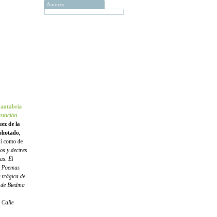
Autores
Cantabria
estación
ez de la
cohotado
,
sí como de
os y decires
as. El
e
Poemas
 trágica de
 de Biedma
 Calle