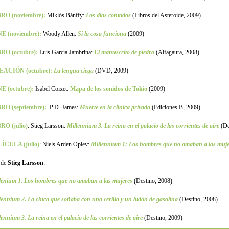
BRO (noviembre):
Miklós Bánffy:
Los días contados
(Libros del Asteroide, 2009)
NE (noviembre):
Woody Allen:
Si la cosa funciona
(2009)
RO (octubre):
Luis García Jambrina:
El manuscrito de piedra
(Alfagaura, 2008)
EACIÓN (octubre):
La lengua ciega
(DVD, 2009)
E (octubre):
Isabel Coixet:
Mapa de los sonidos de Tokio
(2009)
RO (septiembre):
P.D. James:
Muerte en la clínica privada
(Ediciones B, 2009)
RO (julio)
: Stieg Larsson:
Millennium 3. La reina en el palacio de las corrientes de aire
(De
ÍCULA (julio)
:
Niels Arden Oplev:
Millennium 1: Los hombres que no amaban a las muje
 de
Stieg Larsson
:
lenium 1. Los hombres que no amaban a las mujeres
(Destino, 2008)
lennium 2. La chica que soñaba con una cerilla y un bidón de gasolina
(Destino, 2008)
lennium 3. La reina en el palacio de las corrientes de aire
(Destino, 2009)