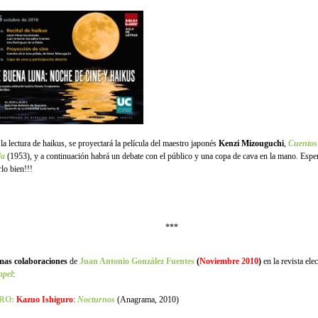
la lectura de haikus, se proyectará la película del maestro japonés
Kenzi Mizouguchi
,
Cuentos 
da
(1953), y a continuación habrá un debate con el público y una copa de cava en la mano. Esp
rlo bien!!!
***
mas colaboraciones
de
Juan Antonio González Fuentes
(
Noviembre 2010
)
en la revista ele
apel
:
RO:
Kazuo Ishiguro
:
Nocturnos
(Anagrama, 2010)