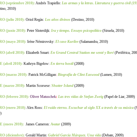
O (septiembre 2010):
Andrés Trapiello:
Las armas y la letras. Literatura y guerra civil (1
tino, 2010)
O (julio 2010):
Oriol Regàs:
Los años divinos
(Destino, 2010)
O (junio 2010):
Peter Sloterdijk:
Ira y tiempo. Ensayo psicopolítico
(Siruela, 2010)
RO (mayo 2010):
Irène Némirovsky:
El caso Kurílov
(Salamandra, 2010)
O (abril 2010):
Elizabeth Smart:
En Grand Central Station me senté y lloré
(Periférica, 20
 (abril 2010):
Kathryn Bigelow:
En tierra hostil
(2008)
RO (marzo 2010):
Patrick McGilligan
:
Biografía de Clint Easwood
(Lumen, 2010)
E (marzo 2010):
Martin Scorsese:
Shutter Island
(2009)
O (febrero 2010):
Oliver Matuschek
:
Las tres vidas de Stefan Zweig
(Papel de Liar, 2009)
RO (enero 2010)
: Alex Ross:
El ruido eterno. Escuchar al siglo XX a través de su música
(
)
 (enero 2010):
James Cameron:
Avatar
(2009)
RO (diciembre):
Gerald Martin:
Gabriel García Márquez. Una vida
(Debate, 2009)