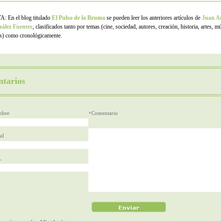
: En el blog titulado
El Pulso de la Bruma
se pueden leer los anteriores artículos de
Juan A
ález Fuentes
, clasificados tanto por temas (cine, sociedad, autores, creación, historia, artes, m
os) como cronológicamente.
tarios
bre
Comentario
il
L