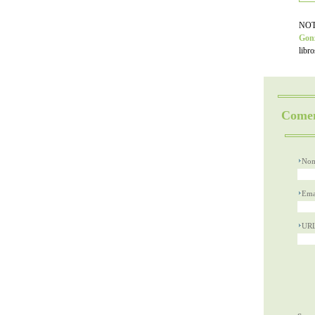
NOTA
Gonz
libr
Comen
Nom
Ema
UR