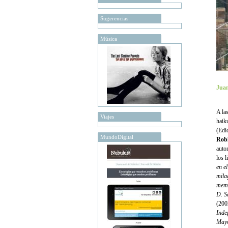
Sugerencias
Música
Juan
A la
Viajes
haik
(Edi
MundoDigital
Rob
autor
los 
en e
mila
memo
D. S
(200
Inde
Mayo