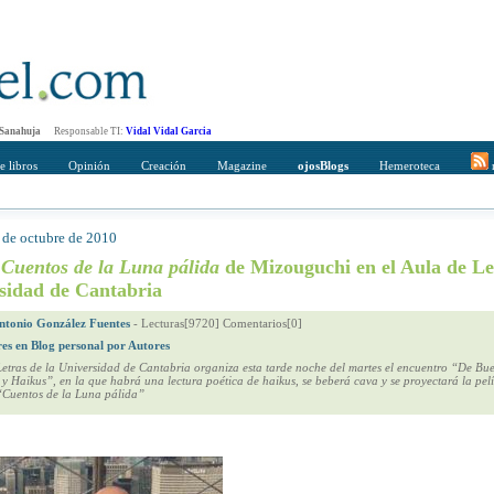
 Sanahuja
Responsable TI:
Vidal Vidal Garcia
e libros
Opinión
Creación
Magazine
ojosBlogs
Hemeroteca
r
 de octubre de 2010
mpleto
Direccción de correo del destinatario
y
Cuentos de la Luna pálida
de Mizouguchi en el Aula de Le
rsidad de Cantabria
ntonio González Fuentes
-
Lecturas[9720] Comentarios[0]
res en Blog personal por Autores
Letras de la Universidad de Cantabria organiza esta tarde noche del martes el encuentro “De B
y Haikus”, en la que habrá una lectura poética de haikus, se beberá cava y se proyectará la pel
Cuentos de la Luna pálida”