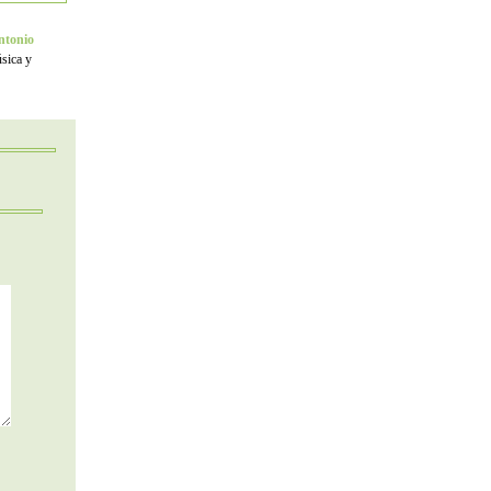
ntonio
úsica y