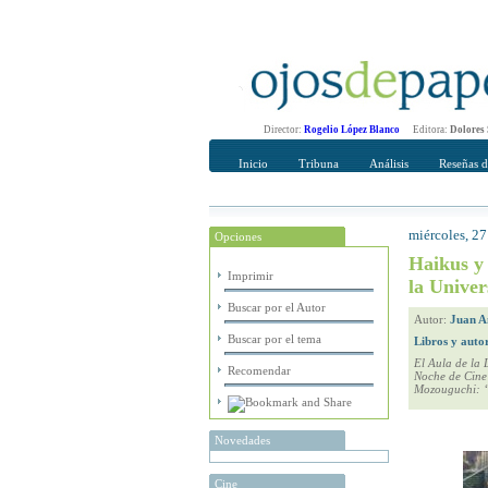
Director:
Rogelio López Blanco
Editora:
Dolores
Inicio
Tribuna
Análisis
Reseñas d
miércoles, 27
Opciones
Recomendar
Su nombre Co
Haikus 
Imprimir
la Unive
Buscar por el Autor
Autor:
Juan A
Buscar por el tema
Libros y auto
El Aula de la 
Recomendar
Noche de Cine 
Mozouguchi: “
Novedades
Cine