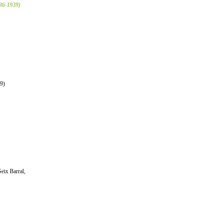
936-1939)
09)
Seix Barral,