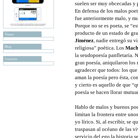
suelen ser muy obcecadas y p
En defensa de los malos poet
fue anteriormente malo, y mu
Porque no se es poeta, se “es
producto de un estado de gr
Temas
Jiménez
, nadie entregó su v
Blog
religiosa” poética. Los
Mach
la seudopoesía panfletaria. 
Creación
gran poesía, aniquilaron lo
agradecer que todos: los que
aman la poesía pero ésta, co
y cierto es aquello de que “qu
poesía se hacen llorar mutua
Hablo de malos y buenos poet
limitan la frontera entre unos
yo lírico. Si, al escribir, se 
traspasan al océano de las viv
servicio del ego la historia 