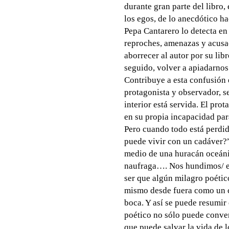
durante gran parte del libro,
los egos, de lo anecdótico h
Pepa Cantarero lo detecta en
reproches, amenazas y acusa
aborrecer al autor por su lib
seguido, volver a apiadarnos 
Contribuye a esta confusión e
protagonista y observador, s
interior está servida. El pro
en su propia incapacidad par
Pero cuando todo está perdid
puede vivir con un cadáver?”
medio de una huracán oceáni
naufraga…. Nos hundimos/ e
ser que algún milagro poético
mismo desde fuera como un c
boca. Y así se puede resumir e
poético no sólo puede convert
que puede salvar la vida de 