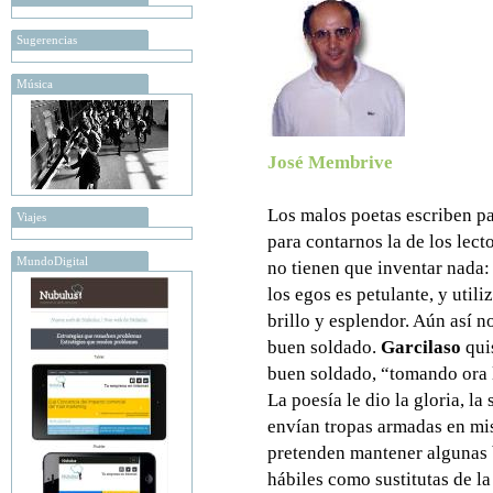
Sugerencias
Música
José Membrive
Los malos poetas escriben pa
Viajes
para contarnos la de los lect
MundoDigital
no tienen que inventar nada:
los egos es petulante, y util
brillo y esplendor. Aún así n
buen soldado.
Garcilaso
quis
buen soldado, “tomando ora la
La poesía le dio la gloria, la
envían tropas armadas en mi
pretenden mantener algunas 
hábiles como sustitutas de la