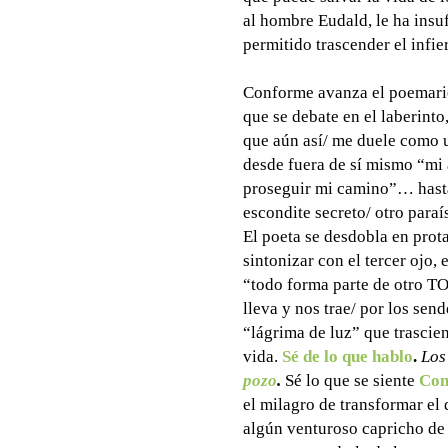
al hombre Eudald, le ha insu
permitido trascender el infie
Conforme avanza el poemario 
que se debate en el laberint
que aún así/ me duele como u
desde fuera de sí mismo “mi 
proseguir mi camino”… hasta 
escondite secreto/ otro paraí
El poeta se desdobla en prot
sintonizar con el tercer ojo, 
“todo forma parte de otro T
lleva y nos trae/ por los sen
“lágrima de luz” que trascien
vida.
Sé de lo que hablo
.
Los
pozo
.
Sé lo que se siente
Con
el milagro de transformar el 
algún venturoso capricho de l