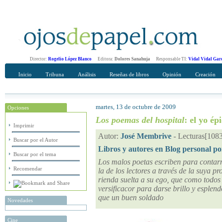
Director:
Rogelio López Blanco
Editora:
Dolores Sanahuja
Responsable TI:
Vidal Vidal Gar
Inicio
Tribuna
Análisis
Reseñas de libros
Opinión
Creación
martes, 13 de octubre de 2009
Opciones
Recomendar
Su nombre Completo
Los poemas del hospital
: el yo ép
Imprimir
Autor:
José Membrive
-
Lecturas[108
Buscar por el Autor
Libros y autores en Blog personal po
Buscar por el tema
Los malos poetas escriben para contarn
Recomendar
la de los lectores a través de la suya 
rienda suelta a su ego, que como todos l
versificacor para darse brillo y esplend
que un buen soldado
Novedades
Cine