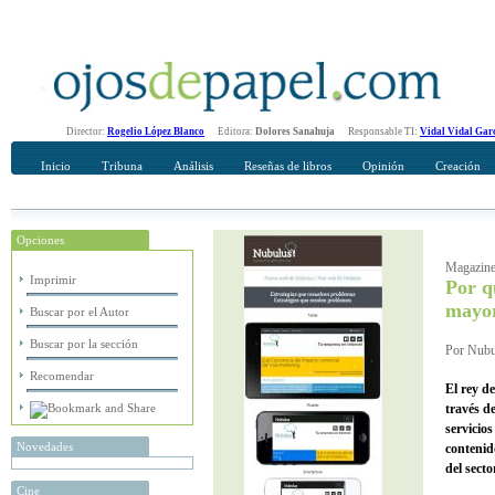
Director:
Rogelio López Blanco
Editora:
Dolores Sanahuja
Responsable TI:
Vidal Vidal Gar
Inicio
Tribuna
Análisis
Reseñas de libros
Opinión
Creación
Opciones
Recomendar
Su nombre Completo
Magazine
Imprimir
Por q
mayor
Buscar por el Autor
Buscar por la sección
Por Nubul
Recomendar
El rey d
través d
servicio
Novedades
contenid
del secto
Cine