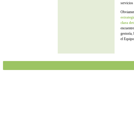
servicio
Obviament
estrateg
clara de
encuentre
gestoría,
el Equipo