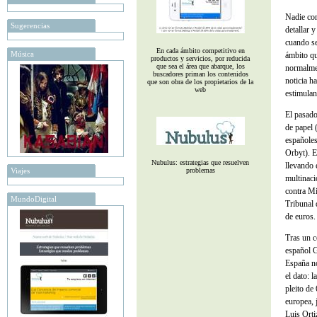
Nadie co
Sugerencias
detallar 
cuando se
En cada ámbito competitivo en
Música
ámbito qu
productos y servicios, por reducida
que sea el área que abarque, los
normalmen
buscadores priman los contenidos
noticia h
que son obra de los propietarios de la
web
estimulan
El pasado
de papel 
españoles
Orbyt). E
Nubulus: estrategias que resuelven
llevando e
Viajes
problemas
multinaci
contra Mi
MundoDigital
Tribunal 
de euros.
Tras un c
español G
España no
el dato: 
pleito de
europea, 
Luis Orti