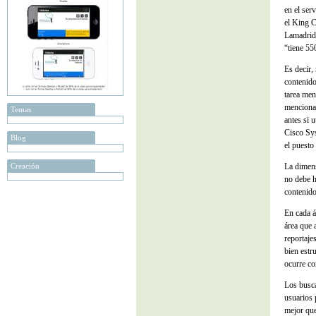
en el ser
el King C
Lamadrid,
“tiene 55
Es decir,
contenido
tarea men
mencionad
Temas
antes si 
Cisco Sy
Blog
el puesto
Creación
La dimens
no debe h
contenid
En cada á
área que 
reportaje
bien estr
ocurre co
Los busca
usuarios 
mejor que