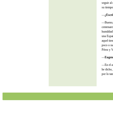
seguir al
su tiempo
—
¿Escri
—Bueno, s
centenare
humildad.
una Españ
aquel tie
poco o na
Pérez y V
—
Eugeni
—En el am
he dicho,
por lo ta