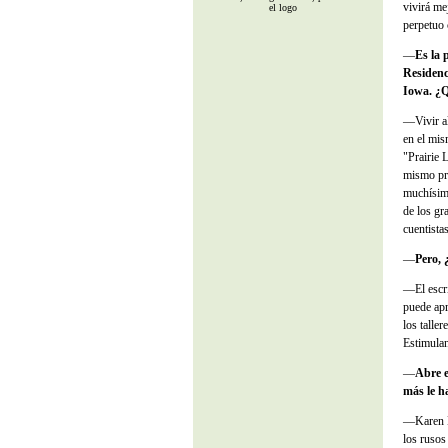
vivirá me
el logo
perpetuo 
—
Es la 
Residenc
Iowa. ¿Q
—Vivir al
en el mis
"Prairie 
mismo pro
muchísima
de los gr
cuentista
—
Pero, 
—El escri
puede apr
los taller
Estimulan
—
Abre e
más le h
—Karen Bl
los rusos