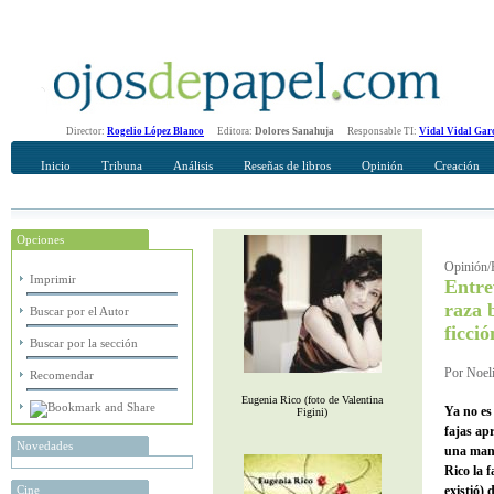
Director:
Rogelio López Blanco
Editora:
Dolores Sanahuja
Responsable TI:
Vidal Vidal Gar
Inicio
Tribuna
Análisis
Reseñas de libros
Opinión
Creación
Opciones
Recomendar
Su nombre Completo
Opinión/E
Imprimir
Entre
raza 
Buscar por el Autor
ficció
Buscar por la sección
Por Noeli
Recomendar
Eugenia Rico (foto de Valentina
Ya no es
Figini)
fajas apr
Novedades
una mane
Rico la 
Cine
existió) 