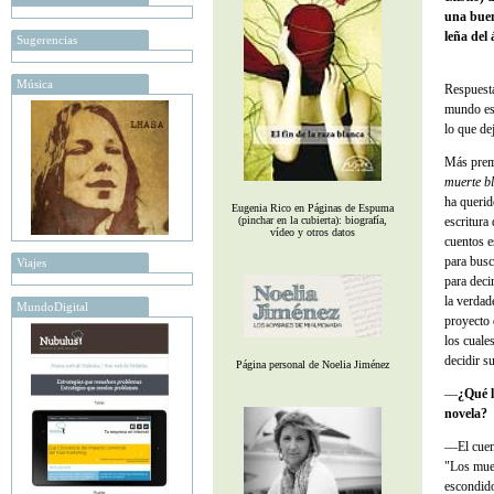
una buen
leña del
Sugerencias
Música
Respuesta
mundo es 
lo que de
Más prem
muerte b
ha querid
Eugenia Rico en Páginas de Espuma
(pinchar en la cubierta): biografía,
escritura
vídeo y otros datos
cuentos e
para busc
Viajes
para deci
la verdad
MundoDigital
proyecto d
los cuale
decidir s
Página personal de Noelia Jiménez
—
¿Qué l
novela?
—El cuent
"Los muer
escondido