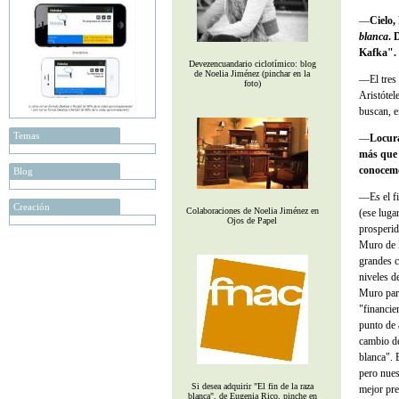
—
Cielo,
blanca
. 
Kafka". 
Devezencuandario ciclotímico: blog
de Noelia Jiménez (pinchar en la
—El tres 
foto)
Aristótel
buscan, e
Temas
—
Locura
más que 
conocem
Blog
—Es el fi
Creación
Colaboraciones de Noelia Jiménez en
(ese luga
Ojos de Papel
prosperid
Muro de 
grandes c
niveles d
Muro pare
"financie
punto de 
cambio de
blanca". 
pero nues
Si desea adquirir "El fin de la raza
mejor pre
blanca", de Eugenia Rico, pinche en