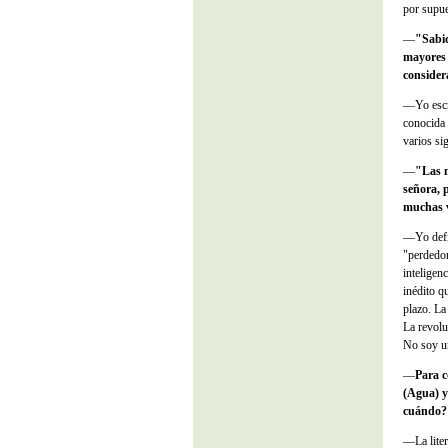
por supue
—
"Sabid
mayores 
consider
—Yo escr
conocida 
varios sig
—
"Las m
señora, 
muchas v
—Yo defi
"perdedo
inteligen
inédito qu
plazo. La
La revolu
No soy un
—
Para c
(Agua) 
cuándo?
—La liter