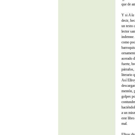
que de am
Y si
A la
decir, hec
un texto q
lector sa
indemne. L
como podr
barroquis
ornamentad
acerado d
fuerte, br
párrafos,
literario 
Así Ellro
descargan
mentón, p
golpes po
contunden
haciéndole
a un mism
este libr
mal.
Ellroy di