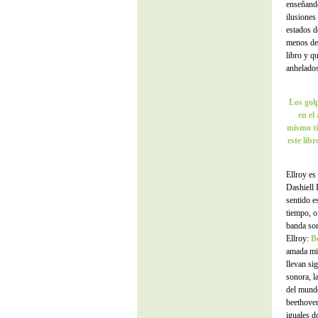
enseñando
ilusione
estados de
menos de 
libro y q
anhelados
Los golp
en el
mismo ti
este lib
Ellroy es
Dashiell
sentido e
tiempo, o
banda son
Ellroy:
B
amada mis
llevan si
sonora, l
del mundo
beethoven
iguales d