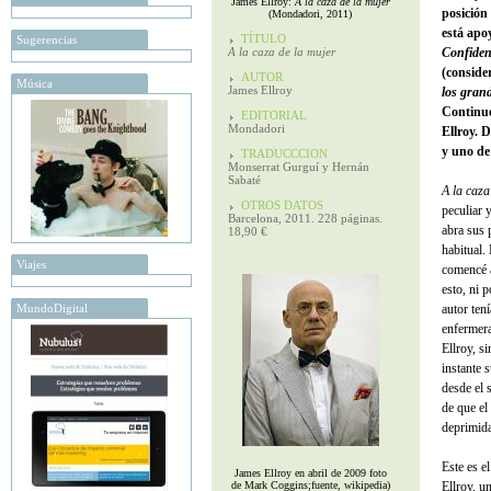
James Ellroy:
A la caza de la mujer
posición
(Mondadori, 2011)
está apo
TÍTULO
Sugerencias
A la caza de la mujer
Confiden
(conside
AUTOR
Música
James Ellroy
los gran
Continu
EDITORIAL
Mondadori
Ellroy. 
y uno de
TRADUCCCION
Monserrat Gurguí y Hernán
Sabaté
A la caza
OTROS DATOS
peculiar 
Barcelona, 2011. 228 páginas.
abra sus 
18,90 €
habitual. 
Viajes
comencé a
esto, ni 
MundoDigital
autor ten
enfermera
Ellroy, s
instante 
desde el 
de que el
deprimida
Este es e
James Ellroy en abril de 2009 foto
de Mark Coggins;fuente, wikipedia)
Ellroy, u