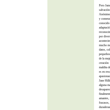
Pero Jame
salvación
Anónimos
y comenzó
conocido 
adaptación
reconocim
por diver
acontecim
mucho men
datos, co
pequeños 
de la muj
creación:
maldita d
es en res
apasionad
Jane Hilli
alguna ma
desaparec
finalment
amantes, 
fracasos,
duraderas