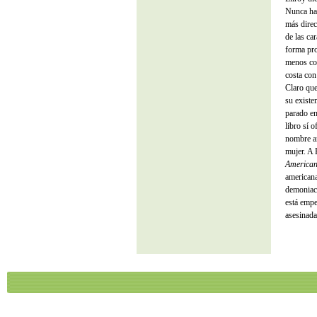
Nunca hay
más direc
de las ca
forma pro
menos con
costa con
Claro que
su existen
parado en
libro sí o
nombre am
mujer. A 
American
americana
demoniaco
está empe
asesinada