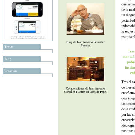
que se ha 
de la mad
un diagnó
perturbado
indomable
la mujer
n
psiquiatrí
Blog de Juan Antonio González
Fuentes
Temas
Tras
montaña 
Blog
pobre
institu
Creación
enf
Tras el a
de inesta
Colaboraciones de Juan Antonio
González Fuentes en Ojos de Papel
enseñanza
deja el e
comienzo 
de la ciu
por las c
encarcela
ideología
posturas 