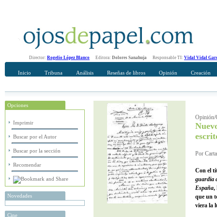
Director:
Rogelio López Blanco
Editora:
Dolores Sanahuja
Responsable TI:
Vidal Vidal Gar
Inicio
Tribuna
Análisis
Reseñas de libros
Opinión
Creación
Opciones
Recomendar
Su nombre Completo
Opinión/C
Imprimir
Nuevo
escrit
Buscar por el Autor
Buscar por la sección
Por Carta
Recomendar
Con el t
guardia d
España
,
Novedades
que un t
viera la l
Cine