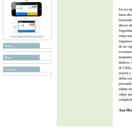
En ese in
hasta aho
historiad
directo d
Seguridad
redacción
requiries
Temas
de un via
versiones
momento y
Blog
dudoso- d
de Cádiz,
Creación
ocurría y
debía com
persuadir
militar d
culpa, qu
complicid
Ana Mer