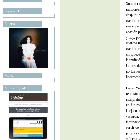
Su autor
minuciosa
Sugerencias
después d
escribe- e
Música
madrugada
ocasión p
y hoy, po
cuantos h
escrito d
enriquece
la tradic
interesad
no fue re
Viajes
librement
MundoDigital
Casas Vie
represión
interpret
un futuro
la ejecuc
vivieron,
internaci
servir de
perjuicio
solución a