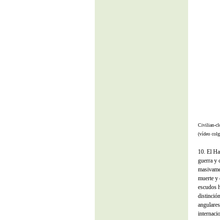
Civilian-c
(vídeo col
10. El Ha
guerra y 
masivamen
muerte y 
escudos h
distinció
angulares
internaci