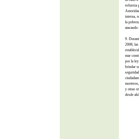
esfuerza 
Autoridad
interna, 
la pobrez
atacando 
9. Durant
2008, las
establecid
mar contr
por la le
brindar s
seguridad
ciudadano
morteros,
y otras o
desde ahí