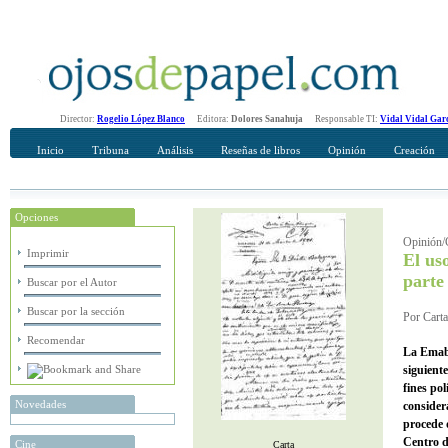
Director:
Rogelio López Blanco
Editora:
Dolores Sanahuja
Responsable TI:
Vidal Vidal Gar
Inicio
Tribuna
Análisis
Reseñas de libros
Opinión
Creación
Opciones
Recomendar
Su nombre Completo
Opinión/C
Imprimir
El us
parte
Buscar por el Autor
Buscar por la sección
Por Carta
Recomendar
La Emaba
siguient
fines po
Novedades
consider
procede 
Centro de
Cine
Carta