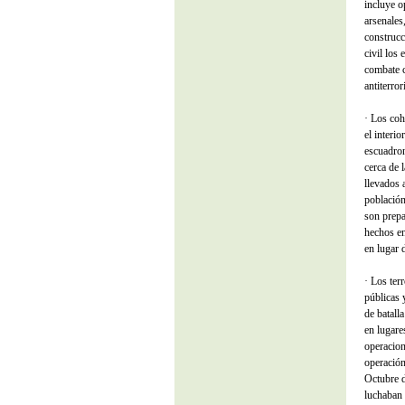
incluye op
arsenales,
construcc
civil los
combate c
antiterro
· Los coh
el interi
escuadron
cerca de 
llevados 
población
son prepa
hechos en
en lugar d
· Los ter
públicas 
de batall
en lugare
operacion
operación
Octubre d
luchaban 