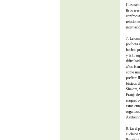
Gaza se c
llevó a e
confronta
relacione
internacio
7. La con
políticas
hechos po
y la Fran
dificulta
años Hama
como una 
prefiere l
básicos d
Shalom, S
Franja de
ataques c
estos cru
organizac
Ashkelón,
8. En el 
el cínico
llevado a