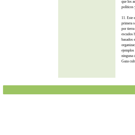
que los a
políticos
11. Este 
primera s
por tierr
escudos 
basados e
organizac
ejemplos 
ninguna d
Gaza cul