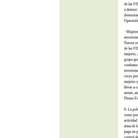
de las FD
a detener
demostrac
Operació
· Mujeres
terrorist
Nasser en
de las FD
mujeres, 
grupo gra
combates 
terrorist
veces por
mujeres y
llevar a 
armas, at
Plomo Fu
6. La pob
como por 
actividad 
tema de l
paga un p
control d