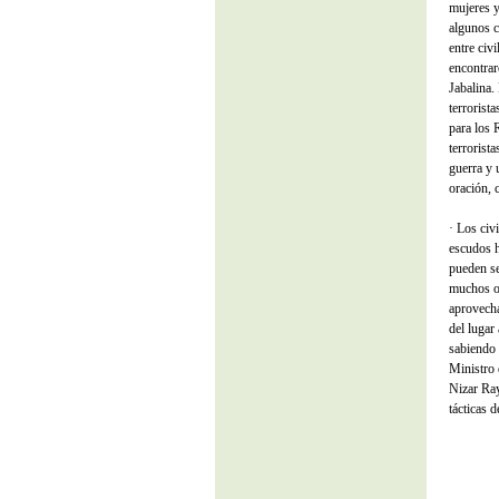
mujeres y
algunos ca
entre civ
encontrar
Jabalina.
terrorist
para los 
terrorist
guerra y 
oración, 
· Los civ
escudos h
pueden se
muchos ot
aprovecha
del lugar
sabiendo 
Ministro 
Nizar Ray
tácticas 