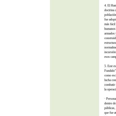
4. El Ham
doctrina 
población
fue adopt
más fácil
humanos e
armados y
construid
estructur
normalme
incursión
esos camp
5. Este e
Fundido"
como escu
lucha con
combatir 
la operac
· Persona
dentro de
públicas,
que fue a