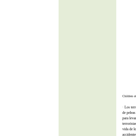
Children o
· Los ter
de peleas
para leva
terrorist
vida de l
accidente