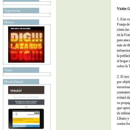
Visión G
Sugerencias
1. Este e
Música
Franja de
cómo las 
en la Fra
para atac
más de 80
infraestru
la poblac
el hogar 
sobre la T
Viajes
2. El uso
MundoDigital
por objet
terrorist
contrater
evitará d
su propag
que opera
de utiliz
Líbano y 
contra Is