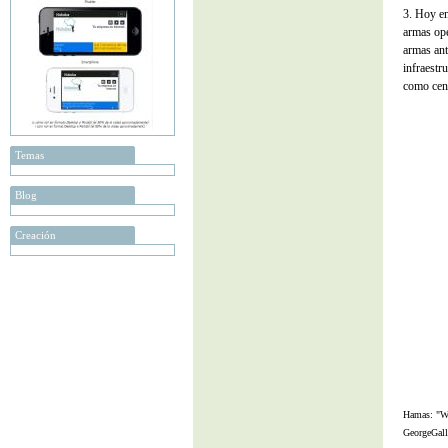
3. Hoy en
armas ope
armas ant
infraestr
como cent
Temas
Blog
Creación
Hamas: "We
GeorgeGal