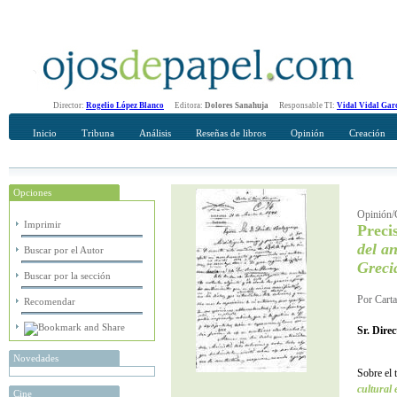
Director:
Rogelio López Blanco
Editora:
Dolores Sanahuja
Responsable TI:
Vidal Vidal Gar
Inicio
Tribuna
Análisis
Reseñas de libros
Opinión
Creación
Opciones
Recomendar
Su nombre Completo
Opinión/C
Imprimir
Preci
del an
Buscar por el Autor
Greci
Buscar por la sección
Por Cart
Recomendar
Sr. Direc
Novedades
Sobre el 
cultural 
Cine