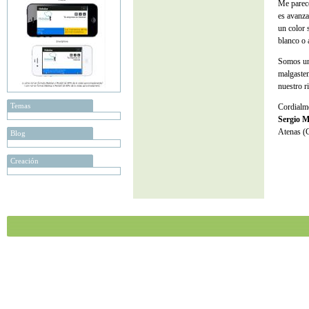
Me parece
es avanza
un color 
blanco o 
Somos una
malgastem
nuestro r
Temas
Cordialm
Sergio M
Atenas (G
Blog
Creación