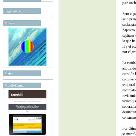
por encim
Sugerencias
Pero el p
sino prin
Música
socialist
Zapatero,
capitales 
lo que ha
II y el a
por el gr
La visión
adquirido
Viajes
cuestión 
convivenc
temporal 
MundoDigital
recordato
revisioni
táctico y
soberanía 
desnatura
consumado
Por últim
se manif