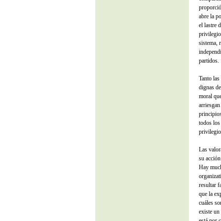
proporció
abre la p
el lastre
privilegi
sistema, 
independi
partidos.
Tanto las
dignas de
moral que
arriesgan
principio
todos los
privilegio
Las valor
su acción
Hay mucho
organizat
resultar 
que la ex
cuáles so
existe un
está por c