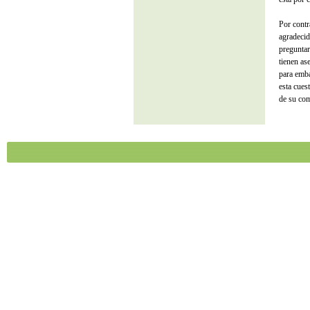
Por contr
agradecid
preguntar
tienen as
para emba
esta cues
de su com