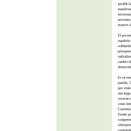
posible h
manifesta
terrorist
necesiten,
avances d
El porven
española 
solidarid
presupues
radicaliz
cambio de
democráti
Es en est
partido, 
que están
una larga
socavan e
como inte
Constituci
Estado pa
competenc
sobreprim
comparati