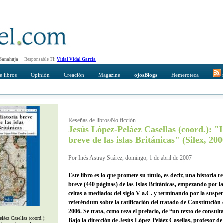
 Sanahuja
Responsable TI:
Vidal Vidal Garcia
e libros
Opinión
Creación
Magazine
ojosBlogs
Hemeroteca
r
mpleto
Direccción de correo del destinatario
Reseñas de libros/No ficción
Jesús López-Peláez Casellas (coord.): "
breve de las islas Británicas" (Silex, 200
Por Inés Astray Suárez, domingo, 1 de abril de 2007
Este libro es lo que promete su título, es decir, una historia r
breve (440 páginas) de las Islas Británicas, empezando por l
celtas a mediados del siglo V a.C. y terminando por la suspe
referéndum sobre la ratificación del tratado de Constitución
2006. Se trata, como reza el prefacio, de “un texto de consulta 
láez Casellas (coord.):
Bajo la dirección de Jesús López-Peláez Casellas, profesor de 