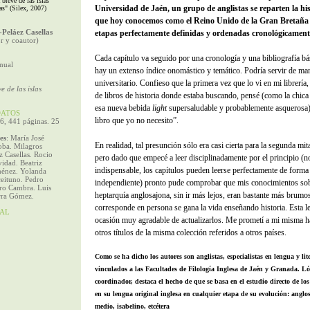
 breve de las islas
Universidad de Jaén, un grupo de anglistas se reparten la his
as" (Silex, 2007)
que hoy conocemos como el Reino Unido de la Gran Bretaña
-Peláez Casellas
etapas perfectamente definidas y ordenadas cronológicament
r y coautor)
Cada capítulo va seguido por una cronología y una bibliografía bás
nual
hay un extenso índice onomástico y temático. Podría servir de ma
universitario. Confieso que la primera vez que lo vi en mi librería,
e de las islas
de libros de historia donde estaba buscando, pensé (como la chica
esa nueva bebida
light
supersaludable y probablemente asquerosa)
ATOS
libro que yo no necesito”.
6, 441 páginas. 25
es
: María José
En realidad, tal presunción sólo era casi cierta para la segunda mita
ba. Milagros
 Casellas. Rocio
pero dado que empecé a leer disciplinadamente por el principio (n
idad. Beatriz
indispensable, los capítulos pueden leerse perfectamente de forma
ménez. Yolanda
ceituno. Pedro
independiente) pronto pude comprobar que mis conocimientos sob
ro Cambra. Luis
heptarquía anglosajona, sin ir más lejos, eran bastante más brumo
rra Gómez.
corresponde en persona se gana la vida enseñando historia. Esta l
AL
ocasión muy agradable de actualizarlos. Me prometí a mi misma 
otros títulos de la misma colección referidos a otros países.
Como se ha dicho los autores son anglistas, especialistas en lengua y lit
vinculados a las Facultades de Filología Inglesa de Jaén y Granada. Lóp
coordinador, destaca el hecho de que se basa en el estudio directo de los
en su lengua original inglesa en cualquier etapa de su evolución: anglos
medio, isabelino, etcétera