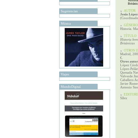
"Historia
Británic
AUTOR
Sugerencias
Jesús López
(Coordinado
Música
GÉNERO
Historia. Ma
TÍTULO
Historia brev
Británicas
OTROS D
Madrid, 200
€.
Otros autor
López Córdo
López-Peláez
Quesada Nav
Viajes
Valverde Ji
Caballero A
Javier Rome
MundoDigital
Antonio Sie
EDITORI
Sílex