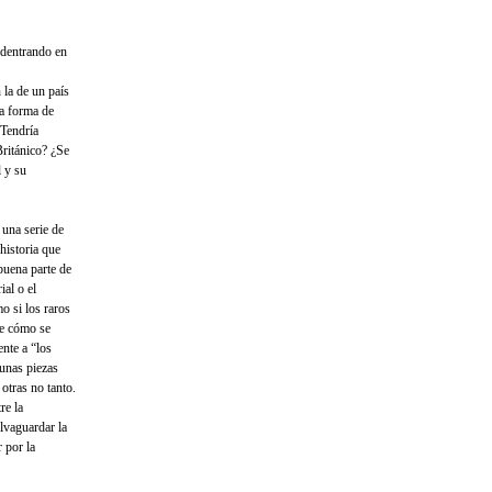
dentrando en
 la de un país
a forma de
¿Tendría
Británico? ¿Se
l y su
 una serie de
historia que
buena parte de
ial o el
mo si los raros
de cómo se
nte a “los
 unas piezas
 otras no tanto.
re la
lvaguardar la
r por la