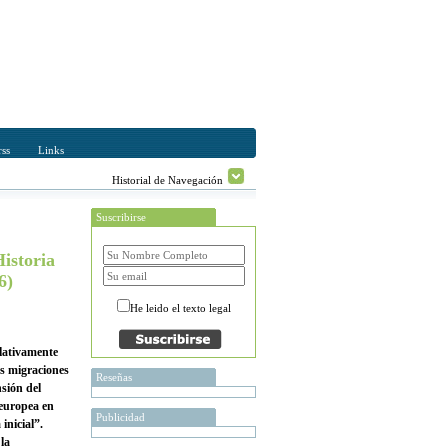
ss
Links
Historial de Navegación
Suscribirse
Historia
6)
He leido el texto legal
elativamente
as migraciones
Reseñas
nsión del
 europea en
Publicidad
inicial”.
la