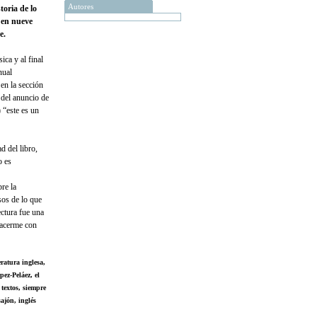
Autores
toria de lo
 en nueve
e.
ica y al final
nual
 en la sección
 del anuncio de
 “este es un
d del libro,
o es
re la
sos de lo que
ectura fue una
hacerme con
eratura inglesa,
ez-Peláez, el
 textos, siempre
ajón, inglés