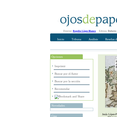
Director:
Rogelio López Blanco
Editora:
Dolores
Inicio
Tribuna
Análisis
Reseñas d
Opciones
Recomendar
Su nombre Co
Imprimir
Buscar por el Autor
Buscar por la sección
Recomendar
Novedades
Jesús López-Pe
Cine