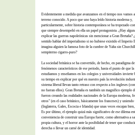
Evidentemente a medida que avanzamos en el tiempo nos vamos a
terreno conocido. A poco que uno haya leído historia moderna y,
particularmente, sobre historia contemporánea se ha tropezado con
que siempre desempeñó en ella un papel protagonista. ¿Hay algun
explicar las guerras napoleónicas sin mencionar a Gran Bretaña? 
sentido hablar del imperialismo si no hubiese existido el Imperio 
imagina alguien la famosa foto de la cumbre de Yalta sin Churchil
sempiterno cigarro-puro?
La sociedad británica se ha convertido, de hecho, en paradigma de
fenómenos característicos de ese periodo, hasta el punto de que la 
estudiamos y enseñamos en los colegios y universidades invierte 
su tiempo en explicar por qué en nuestro país la revolución industr
sistema liberal llevan tanto retraso con respecto a los ingleses (co
no fueran ellos). Gran Bretaña es también un magnífico ejemplo 
fueron creando las realidades nacionales de la Europa moderna, fre
otros” (en el caso británico, básicamente los franceses) y uniendo
(Inglaterra, Gales, Escocia e Irlanda) que unas veces encajan bien,
Es por último, el ejemplo quizá más significativo de ese dilema ent
conveniencia de construir una Europa fuerte, como alternativa a sa
propia cultura, y el horror ante la posibilidad de tener que conduci
derecha o llevar un carné de identidad.