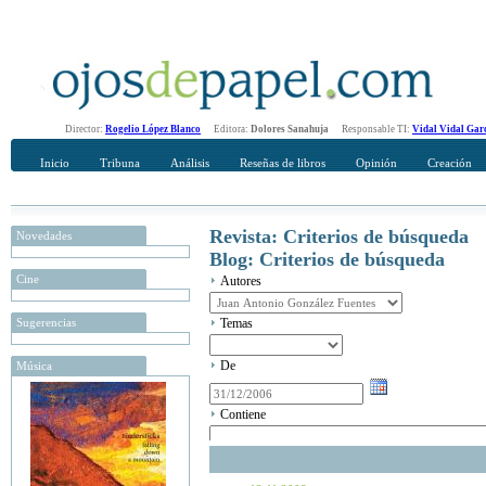
Director:
Rogelio López Blanco
Editora:
Dolores Sanahuja
Responsable TI:
Vidal Vidal Gar
Inicio
Tribuna
Análisis
Reseñas de libros
Opinión
Creación
Revista: Criterios de búsqueda
Novedades
Blog: Criterios de búsqueda
Cine
Autores
Sugerencias
Temas
De
Música
Contiene