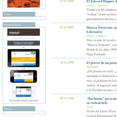
12.11.2008
El Edward Hopper d
Libros y autores
Treinta son las pinturas
Viajes
“evaluar” el arte pictóri
generalización literaria,
MundoDigital
11.11.2008
Música Porticada
, u
Ediciones)
Libros y autores
Hace ya más de un año, la
“Música Porticada”, con 
década de los años 1980 d
Plaza Porticada
10.11.2008
El precio de un paste
Sociedad
¡266 pesetas un ocho!, ¡
entendido la dimensión de
euro, el problema de la in
euribor, el impuesto sobr
y la Decadencia toda y c
09.11.2008
“Bachiana” para un a
su violonchelo
Artes
Temas
Noche del jueves 30 de 
Festival Internacional de 