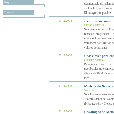
Blog
desmontable de la llamada
violonchelista y directo
Creación
El milagro fue posible
07.11.2008
Escritos reaccionari
Libros y autores
Schopenhauer escribió que
reacción, progresista. H
nueva religión se creen l
verdadera transgresión se
valores dominantes
05.11.2008
Unas claves para en
Ciencias sociales
Para muchos la crisis eco
neoliberales que comenz
década de 1980. Pero ¿qu
idea
03.11.2008
Ministra de
Heducac
Sociedad
Sencillamente estamos an
Vicepresidenta del Gobie
(H)educación y Ciencia 
02.11.2008
Los amigos de Beetho