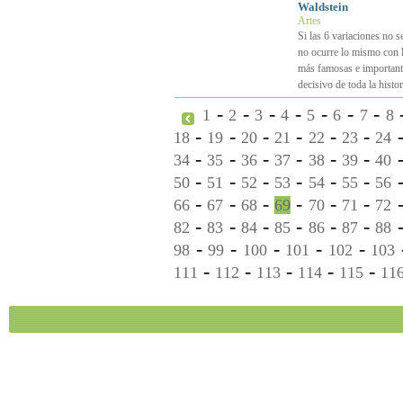
Waldstein
Artes
Si las 6 variaciones no s
no ocurre lo mismo con l
más famosas e importante
decisivo de toda la histo
-
-
-
-
-
-
-
1
2
3
4
5
6
7
8
-
-
-
-
-
-
18
19
20
21
22
23
24
-
-
-
-
-
-
34
35
36
37
38
39
40
-
-
-
-
-
-
50
51
52
53
54
55
56
-
-
-
-
-
-
66
67
68
69
70
71
72
-
-
-
-
-
-
82
83
84
85
86
87
88
-
-
-
-
-
98
99
100
101
102
103
-
-
-
-
-
111
112
113
114
115
11