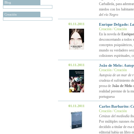
Blog
Carballeda, para adentra
miedos con los habitante
Creación
del río Negro
01.11.2011
Enrique Delgado:
La
Creación / Creación
En la novela de
Enrique
desconcertando a todos su
conceptos psiquiátricos, 
mundo su verdadero secre
colisiones espirituales,
01.11.2011
João de Melo:
Autop
Creación / Creación
Autopsia de un mar de r
crudeza el sufrimiento d
prosa de
João de Melo
e
realidad perenne de la mu
portuguesa
01.11.2011
Carlos Barbarito:
Ce
Creación / Creación
Cenizas del mediodía
iba
Por múltiples razones ése
decidido a titular de es
editorial había un libro e