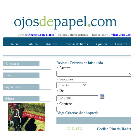
Director:
Rogelio López Blanco
Editora:
Dolores Sanahuja
Responsable TI:
Vidal Vidal Gar
Inicio
Tribuna
Análisis
Reseñas de libros
Opinión
Creación
Revista: Criterios de búsqueda
Novedades
Autores
Cine
Secciones
Sugerencias
De
Música
Contiene
Blog: Criterios de búsqueda
30.11.2011
Cecilio Pineda Rodr