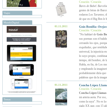
Creación / Creación
Bares de Babel. Barcelon
gentes de letras de Barc
Viajes
rodaron
Los Tarantos
; 
de que en el Big Ben le 
MundoDigital
01.11.2011
Gsús Bonilla:
Ovejas
Creación / Creación
"No hablaré de
Gsús Bon
sus poemas son el balid
cerrando los ojos, porque
esquiladas, que temblaba
universal, la injusticia 
lo suyo propio, combinand
tiempo, del hombre, de la
Habla, en fin, de Los m
y empleando la imaginer
probablemente diría que 
palabras que da la imagen
01.11.2011
Concha López Llam
Creación / Creación
Concha López Llamas
mi arteria aorta. Por eso
Temas
como la suya”. No es la 
siglo XX que, con 15 años