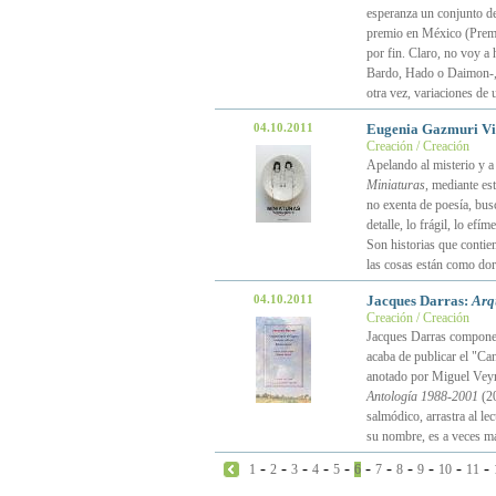
esperanza un conjunto de
premio en México (Premio
por fin. Claro, no voy a 
Bardo, Hado o Daimon-, 
otra vez, variaciones d
04.10.2011
Eugenia Gazmuri Vi
Creación / Creación
Apelando al misterio y a 
Miniaturas
, mediante est
no exenta de poesía, bus
detalle, lo frágil, lo efí
Son historias que contien
las cosas están como dorm
04.10.2011
Jacques Darras:
Arq
Creación / Creación
Jacques Darras compone 
acaba de publicar el "Ca
anotado por Miguel Veyra
Antología 1988-2001
(20
salmódico, arrastra al le
su nombre, es a veces ma
-
-
-
-
-
-
-
-
-
-
-
1
2
3
4
5
6
7
8
9
10
11