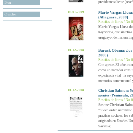
presidente saliente (rese
Blog
06.01.2009
Mario Vargas Llosa
Creación
(Alfaguara, 2008)
Reseñas de libros / No f
Mario Vargas Llosa
de
trayectoria, que sintetiza
uruguayo; de manera impl
01.12.2008
Barack Obama:
Los 
2008)
Reseñas de libros / No f
Con apenas 33 años cuan
como un narrador consum
experiencia vital –la suy
memorias convencional y
01.12.2008
Christian Salmon:
St
mentes
(Península, 2
Reseñas de libros / No f
Sostine
Christian Sal
“nuevo orden narrativo” 
prácticas sociales, los s
originado en Estados Un
Sarabia
)