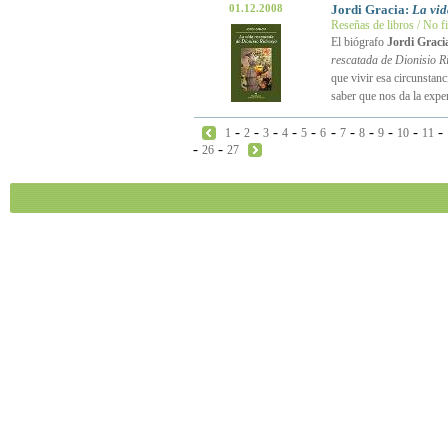
01.12.2008
Jordi Gracia:
La vid
Reseñas de libros / No f
El biógrafo
Jordi Graci
rescatada de Dionisio R
que vivir esa circunstanc
saber que nos da la expe
-
-
-
-
-
-
-
-
-
-
-
1
2
3
4
5
6
7
8
9
10
11
-
-
26
27