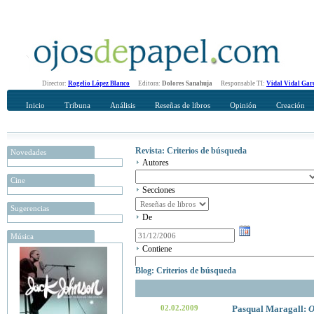
Director:
Rogelio López Blanco
Editora:
Dolores Sanahuja
Responsable TI:
Vidal Vidal Gar
Inicio
Tribuna
Análisis
Reseñas de libros
Opinión
Creación
Revista: Criterios de búsqueda
Novedades
Autores
Cine
Secciones
Sugerencias
De
Música
Contiene
Blog: Criterios de búsqueda
02.02.2009
Pasqual Maragall:
O