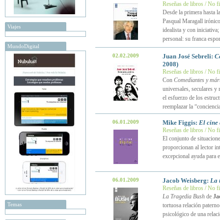
Reseñas de libros / No f
Desde la primera hasta l
Pasqual Maragall iróni
Viajes
idealista y con iniciativa
personal: su franca espo
MundoDigital
02.02.2009
Juan José Sebreli:
C
2008)
Reseñas de libros / No f
Con
Comediantes y márt
universales, seculares y 
el esfuerzo de los estruct
reemplazar la “conciencia
06.01.2009
Mike Figgis:
El cine 
Reseñas de libros / No f
El conjunto de situacio
proporcionan al lector in
excepcional ayuda para e
06.01.2009
Jacob Weisberg:
La 
Reseñas de libros / No f
La Tragedia Bush
de
Ja
Temas
tortuosa relación patern
psicológico de una relaci