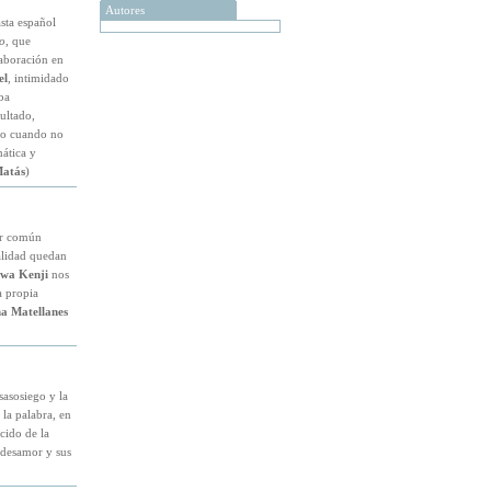
Autores
sta español
o
, que
aboración en
el
, intimidado
ba
ultado,
igo cuando no
ática y
Matás
)
or común
ealidad quedan
wa Kenji
nos
a propia
a Matellanes
sasosiego y la
 la palabra, en
cido de la
l desamor y sus