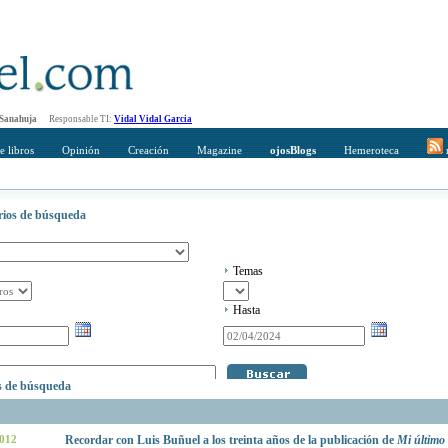
 Sanahuja
Responsable TI:
Vidal Vidal Garcia
e libros
Opinión
Creación
Magazine
ojosBlogs
Hemeroteca
r
erios de búsqueda
Temas
Hasta
os de búsqueda
2012
Recordar con Luis Buñuel a los treinta años de la publicación de
Mi último