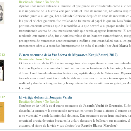
Reseñas de libros / No ficción
Apenas unos meses antes de su muerte, el que puede ser considerado como el cinea
más importante de la historia veía publicado el libro de memorias,
Mi último suspir
escribió junto a su amigo,
Jean-Claude Carrière
después de años de incesante col
los que el célebre guionista fue trasladando fielmente al papel lo que un
Luis Buñu
por una creciente amnesia que le recordaba a la que devoró a su propia madre, le i
transmitiendo acerca de una intensísima vida que sentía apagarse lentamente. El res
reeditado este mismo año, fue el vitalista relato de un hombre extraordinario, test
protagonista de numerosos acontecimientos insólitos, que escandalizó con su enigm
transgresora obra a la sociedad biempensante de todo el mundo (por
José María 
2012
El tren nocturno de la Vía Láctea
de Miyazawa Kenji (Satori, 2012)
Reseñas de libros / No ficción
El tren nocturno de la Vía Láctea
recoge tres relatos que tienen como denominad
historias ligadas con el mundo infantil en las que las fronteras de la fantasía y la r
difusas. Combinando elementos fantásticos, espirituales y de la Naturaleza,
Miyaza
traslada a un mundo onírico donde la vida se torna más brillante e intensa que en l
realidad y donde la imaginación y la espontaneidad de los niños es su guía (por
An
García
)
2012
El vértigo del sentir. Joaquín Verdú
Reseñas de libros / No ficción
Senderos en la niebla
es el cuarto poemario de
Joaquín Verdú de Gregorio
. El de
desazón, la ternura y la expectación navegan en versos íntimos, ajenos al ornato de
tono vivencial y desde la intimidad doliente. Este poemario es un fruto maduro, na
serenidad propia de quien brega en la vida y descubre la belleza y sus misterios, e
avatares, el ritmo de la vida y sus oleajes (por
Rogelio Blanco Martínez
)