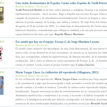
2012
Una visión decimonónica de España:
Cartas sobre España
, de Vasili Petro
Reseñas de libros / No ficción
Vasili Petrovich Botkin
es un fino crítico literario y políglota. Gracias a un matri
rápidamente frustrado, –duró un mes-, llegó a España tras recorrer Europa. Entra
cargado de prejuicios y de abundantes recomendaciones. Conoce la lengua y, tras su
adivina el pronto manejo de la jerga, que utiliza y traduce. El viaje duró tres meses
de agosto al 30 de octubre de 1845. Lo relata bajo la denominación de
Cartas
mas 
históricos-literarios, costumbristas que reflejan la realidad, a la vez que procura ana
causas históricas del
statu quo
(por
Rogelio Blanco Martínez
)
2012
Ese zombi que hay en el espejo:
Ensayo Z
, de Jorge Martínez Lucena
Reseñas de libros / No ficción
El zombi como inductor del apocalipsis, de una crisis descomunal, de una nueva v
nueva vida, en ese desierto en el que reconstruir, se centran en su mayoría los rela
Son, por consiguiente, relatos de supervivencia, de dilemas morales, de la refundac
civilización. Tal y como se afirma en varios momentos de
Ensayo Z
, de
, el hombr
contra el zombie. Lucha contra el propio hombre (por
Carlos Chacón
)
2012
Mario Vargas Llosa:
La civilización del espectáculo
(Alfaguara, 2012)
Reseñas de libros / No ficción
En
La civilización del espectáculo
,
Mario Vargas Llosa
reordena una vieja inquie
y da consistencia a algo que ha preocupado a todo pensador a través del cambio ge
mundo cambia y el orden se trastoca. Concebir la cultura como espectáculo implic
banalización. Supone entronizar la idea de entretenimiento en su concepción más f
Añadamos masificación y tendremos a la cocina, a la moda o al fútbol ocupando el
público y la inteligencia privada que debería corresponder a la literatura, al pensam
presencia de unos intelectuales desplazados a la periferia social (por
Bernabé Sara