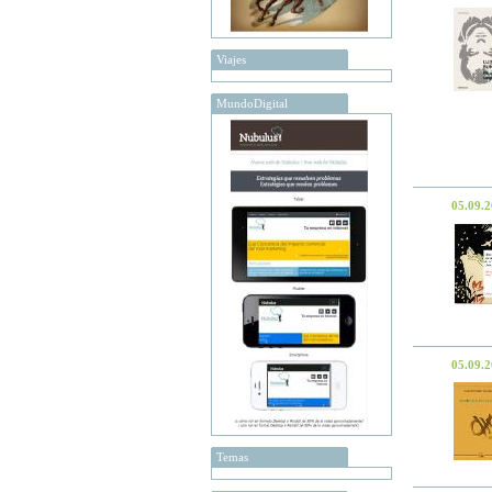
Viajes
MundoDigital
05.09.
05.09.
Temas