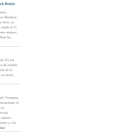
vich Botkin
monio
 por Hendaya
 texto, se
, desde el 11
son ensayos
lizar las
ida. En esa
tos de zombis.
ión de la
e no lucha
tud. Formatea
neracional: el
a su
rívola.
 espacio
iento y a la
bia
)