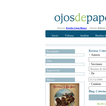
Director:
Rogelio López Blanco
Editora:
Dolores
Inicio
Tribuna
Análisis
Reseñas d
Revista: Crit
Novedades
Autores
Cine
Secciones
Sugerencias
De
Música
Contiene
Blog: Criteri
06.09.