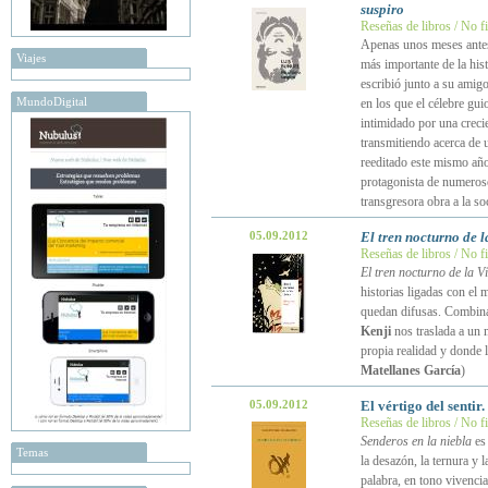
suspiro
Reseñas de libros / No f
Apenas unos meses antes 
Viajes
más importante de la his
escribió junto a su amigo
MundoDigital
en los que el célebre gui
intimidado por una creci
transmitiendo acerca de u
reeditado este mismo año,
protagonista de numeroso
transgresora obra a la 
05.09.2012
El tren nocturno de 
Reseñas de libros / No f
El tren nocturno de la V
historias ligadas con el m
quedan difusas. Combinan
Kenji
nos traslada a un m
propia realidad y donde 
Matellanes García
)
05.09.2012
El vértigo del sentir
Reseñas de libros / No f
Senderos en la niebla
es 
Temas
la desazón, la ternura y 
palabra, en tono vivencia