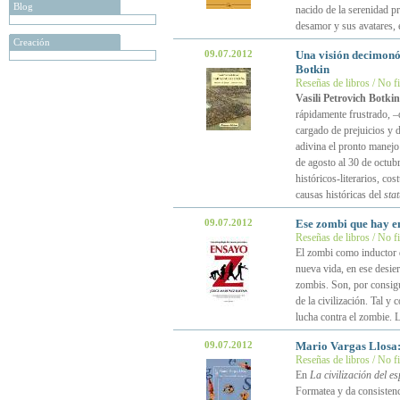
Blog
nacido de la serenidad pr
desamor y sus avatares, e
Creación
09.07.2012
Una visión decimonó
Botkin
Reseñas de libros / No f
Vasili Petrovich Botkin
rápidamente frustrado, –
cargado de prejuicios y 
adivina el pronto manejo 
de agosto al 30 de octub
históricos-literarios, cos
causas históricas del
sta
09.07.2012
Ese zombi que hay en
Reseñas de libros / No f
El zombi como inductor d
nueva vida, en ese desier
zombis. Son, por consigu
de la civilización. Tal 
lucha contra el zombie. 
09.07.2012
Mario Vargas Llosa
Reseñas de libros / No f
En
La civilización del e
Formatea y da consistenc