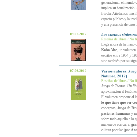
generacional: el mundo c
implica su banalización.
frívola. Añadamos masifi
espacio público y la inte
y a la presencia de unos 
09.07.2012
Los cuentos siniestro
Reseñas de libros / No f
Llega ahora de la mano d
Kobo Abe
, un volumen q
escritos entre 1954 y 19
sino también por su signi
07.06.2012
Varios autores:
Juego
Naturae, 2012)
Reseñas de libros / No f
Juego de Tronos. Un libr
aproximación al fenómeno 
El volumen propone al l
lo que tiene que ver co
conceptos,
Juego de Tro
pasiones humanas
y mu
sobre todo aquello a lo 
manera de acercar al gran
cultura popular (por
Ana