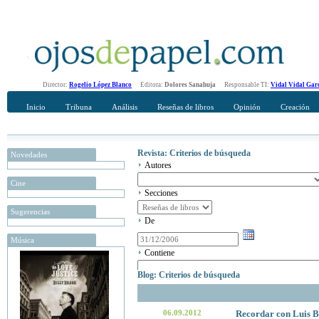
Director:
Rogelio López Blanco
Editora:
Dolores Sanahuja
Responsable TI:
Vidal Vidal Gar
Inicio
Tribuna
Análisis
Reseñas de libros
Opinión
Creación
Revista: Criterios de búsqueda
Novedades
Autores
Cine
Secciones
Sugerencias
De
Música
Contiene
Blog: Criterios de búsqueda
06.09.2012
Recordar con Luis Bu