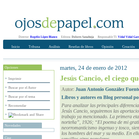
Director:
Rogelio López Blanco
Editora:
Dolores Sanahuja
Responsable TI:
Vidal Vidal Gar
Inicio
Tribuna
Análisis
Reseñas de libros
Opinión
Creación
martes, 24 de enero de 2012
Opciones
Recomendar
Su nombre Completo
Jesús Cancio, el ciego qu
Imprimir
Buscar por el Autor
Autor:
Juan Antonio González Fuent
Buscar por el tema
Libros y autores en Blog personal p
Para analizar las principales diferencia
Recomendar
Jesús Cancio, seguiremos las aportacio
trabajo ya mencionado. La primera et
norteña”, 1926; “El poema de mi grati
Novedades
neorromanticismo ingenuo y tosco, siend
los hombres del mar y su medio. En el
Cine
sencillos aires populares