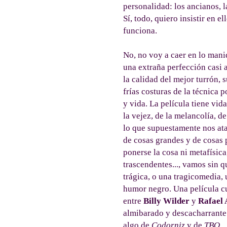
personalidad: los ancianos, la
Sí, todo, quiero insistir en e
funciona.
No, no voy a caer en lo mani
una extraña perfección casi a
la calidad del mejor turrón, 
frías costuras de la técnica 
y vida. La película tiene vida
la vejez, de la melancolía, d
lo que supuestamente nos ata
de cosas grandes y de cosas 
ponerse la cosa ni metafísica
trascendentes..., vamos sin 
trágica, o una tragicomedia,
humor negro. Una película c
entre
Billy Wilder
y
Rafael
almibarado y descacharrante
algo de
Codorniz
y de
TBO
.