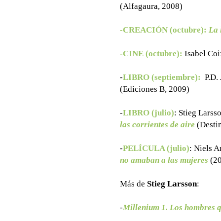
(Alfagaura, 2008)
-CREACIÓN (octubre):
La 
-CINE (octubre):
Isabel Coi
-
LIBRO (septiembre):
P.D.
(Ediciones B, 2009)
-
LIBRO (julio)
: Stieg Larss
las corrientes de aire
(Desti
-
PELÍCULA (julio)
:
Niels A
no amaban a las mujeres
(20
Más de
Stieg Larsson
:
-
Millenium 1. Los hombres 