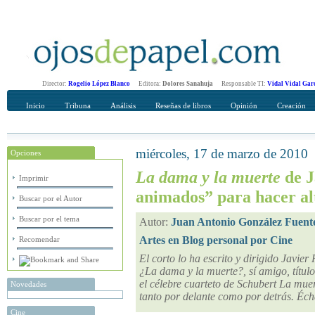
Director:
Rogelio López Blanco
Editora:
Dolores Sanahuja
Responsable TI:
Vidal Vidal Gar
Inicio
Tribuna
Análisis
Reseñas de libros
Opinión
Creación
miércoles, 17 de marzo de 2010
Opciones
Recomendar
Su nombre Completo
La dama y la muerte
de J
Imprimir
animados” para hacer alt
Buscar por el Autor
Buscar por el tema
Autor:
Juan Antonio González Fuent
Artes en Blog personal por Cine
Recomendar
El corto lo ha escrito y dirigido Javier
¿La dama y la muerte?, sí amigo, títul
el célebre cuarteto de Schubert La muer
Novedades
tanto por delante como por detrás. Écha
Cine