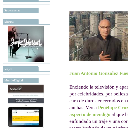
Sugerencias
Música
Viajes
Juan Antonio González Fue
MundoDigital
Enciendo la televisión y apa
por celebridades, por bellez
cara de duros encerrados en
anchas. Veo a
Penélope Cru
aspecto de mendigo
al que h
enfundado un traje y una co