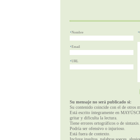
Nombre
Email
URL
Su mensaje no será publicado si:
Su contenido coincide con el de otros m
Está escrito íntegramente en MAYÚSCUL
gritar y dificulta la lectura.
Tiene errores ortográficos o de sintaxis.
Podría ser ofensivo o injurioso.
Está fuera de contexto.
Incluye insultos, palabras soeces, alusi