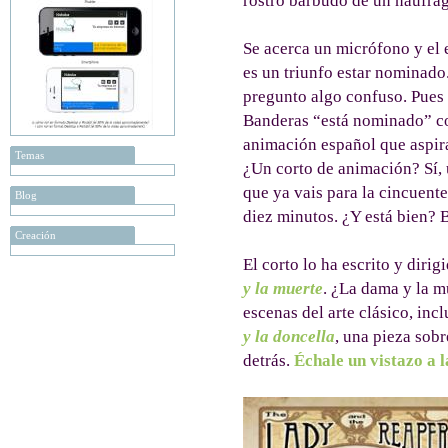
rostro barbudo de un náufra
Se acerca un micrófono y el
es un triunfo estar nominad
pregunto algo confuso. Pues 
Banderas “está nominado” co
animación español que aspira
Temas
¿Un corto de animación? Sí, 
que ya vais para la cincuente
Blog
diez minutos. ¿Y está bien? 
Creación
El corto lo ha escrito y dirig
y la muerte
. ¿La dama y la m
escenas del arte clásico, inc
y la doncella
, una pieza sob
detrás.
Échale un vistazo a l