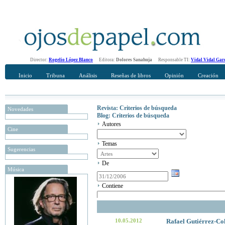
Director:
Rogelio López Blanco
Editora:
Dolores Sanahuja
Responsable TI:
Vidal Vidal Gar
Inicio
Tribuna
Análisis
Reseñas de libros
Opinión
Creación
Revista: Criterios de búsqueda
Novedades
Blog: Criterios de búsqueda
Autores
Cine
Temas
Sugerencias
De
Música
Contiene
10.05.2012
Rafael Gutiérrez-Col