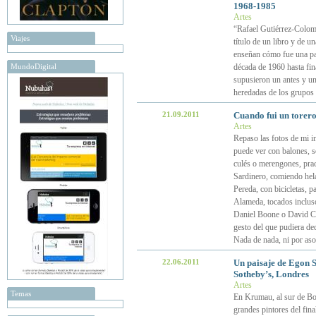
1968-1985
Artes
“Rafael Gutiérrez-Colome
Viajes
título de un libro y de 
enseñan cómo fue una par
MundoDigital
década de 1960 hasta fina
supusieron un antes y un 
heredadas de los grupos 
21.09.2011
Cuando fui un torero 
Artes
Repaso las fotos de mi i
puede ver con balones, s
culés o merengones, pract
Sardinero, comiendo hel
Pereda, con bicicletas, pa
Alameda, tocados incluso
Daniel Boone o David Cro
gesto del que pudiera de
Nada de nada, ni por as
22.06.2011
Un paisaje de Egon S
Sotheby’s, Londres
Artes
Temas
En Krumau, al sur de Bo
grandes pintores del fin