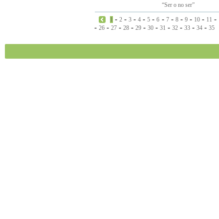
“Ser o no ser”
-
-
-
-
-
-
-
-
-
-
-
1
2
3
4
5
6
7
8
9
10
11
-
-
-
-
-
-
-
-
-
-
26
27
28
29
30
31
32
33
34
35