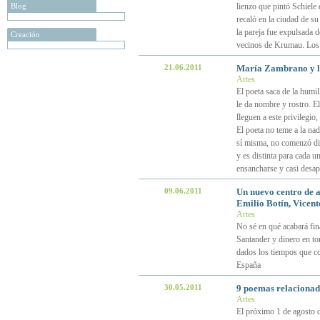
Blog
lienzo que pintó Schiele
recaló en la ciudad de s
la pareja fue expulsada d
Creación
vecinos de Krumau. Los 
21.06.2011
María Zambrano y la
Artes
El poeta saca de la humil
le da nombre y rostro. El
lleguen a este privilegio,
El poeta no teme a la na
sí misma, no comenzó dic
y es distinta para cada u
ensancharse y casi desap
09.06.2011
Un nuevo centro de a
Emilio Botín, Vicent
Artes
No sé en qué acabará fina
Santander y dinero en tor
dados los tiempos que co
España
30.05.2011
9 poemas relacionad
Artes
El próximo 1 de agosto 