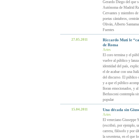
Gerardo Diego del que ser
Autónoma de Madrid Rafae
Cervantes y miembro de l
poetas cántabros, centrá
Oliván, Alberto Santama
Fuentes
27.05.2011
Riccardo Muti le “ca
de Roma
Artes
El coro termina y el púb
vuelve al público y lanza
identidad del país, explic
el de acabar con una Ital
del discurso. El público o
y a que el público acomp
lloran emocionados, y al 
Berlusconi contempla si
popular
15.04.2011
Una década sin Giuse
Artes
El veneciano Giuseppe Si
(escribió, por ejemplo, 
carrera, filósofo y por ú
la sesentena, en el que l