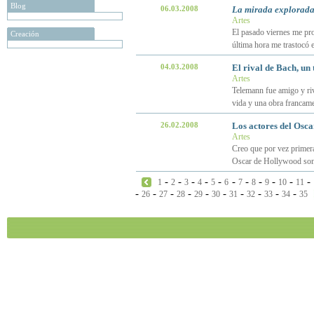
Blog
06.03.2008
La mirada explorad
Artes
El pasado viernes me pr
Creación
última hora me trastocó e
04.03.2008
El rival de Bach, un
Artes
Telemann fue amigo y riv
vida y una obra francam
26.02.2008
Los actores del Osc
Artes
Creo que por vez primera
Oscar de Hollywood son 
-
-
-
-
-
-
-
-
-
-
-
1
2
3
4
5
6
7
8
9
10
11
-
-
-
-
-
-
-
-
-
-
26
27
28
29
30
31
32
33
34
35