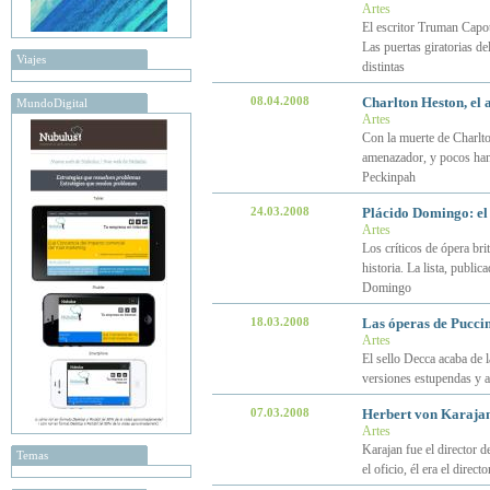
Artes
El escritor Truman Capot
Las puertas giratorias d
Viajes
distintas
08.04.2008
Charlton Heston, el 
MundoDigital
Artes
Con la muerte de Charlto
amenazador, y pocos han
Peckinpah
24.03.2008
Plácido Domingo: el
Artes
Los críticos de ópera bri
historia. La lista, publi
Domingo
18.03.2008
Las óperas de Puccin
Artes
El sello Decca acaba de 
versiones estupendas y a 
07.03.2008
Herbert von Karajan 
Artes
Karajan fue el director 
Temas
el oficio, él era el direc