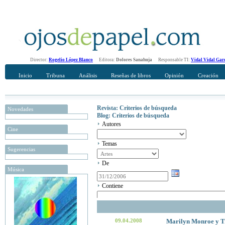
Director:
Rogelio López Blanco
Editora:
Dolores Sanahuja
Responsable TI:
Vidal Vidal Gar
Inicio
Tribuna
Análisis
Reseñas de libros
Opinión
Creación
Revista: Criterios de búsqueda
Novedades
Blog: Criterios de búsqueda
Autores
Cine
Temas
Sugerencias
De
Música
Contiene
09.04.2008
Marilyn Monroe y Tr