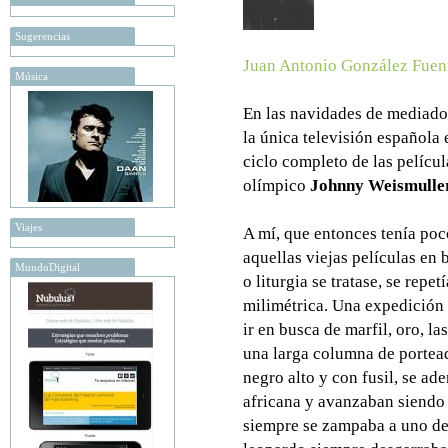
Sugerencias
Juan Antonio González Fuen
Música
En las navidades de mediado
la única televisión española 
ciclo completo de las pelícu
olímpico
Johnny Weismulle
Viajes
A mí, que entonces tenía po
aquellas viejas películas en 
MundoDigital
o liturgia se tratase, se repe
milimétrica. Una expedición
ir en busca de marfil, oro, la
una larga columna de portead
negro alto y con fusil, se a
africana y avanzaban siendo 
siempre se zampaba a uno de 