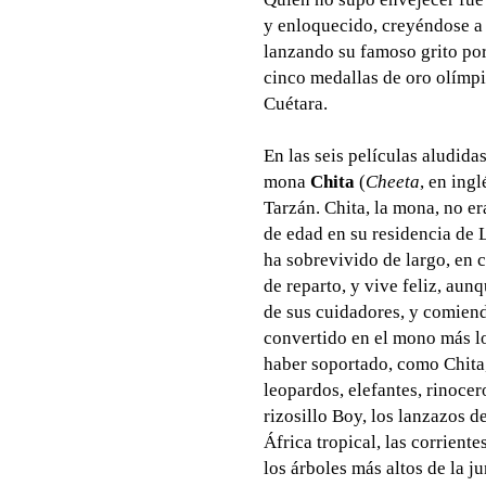
y enloquecido, creyéndose a p
lanzando su famoso grito po
cinco medallas de oro olímpi
Cuétara.
En las seis películas aludida
mona
Chita
(
Cheeta
, en ingl
Tarzán. Chita, la mona, no e
de edad en su residencia de 
ha sobrevivido de largo, en 
de reparto, y vive feliz, aun
de sus cuidadores, y comiendo
convertido en el mono más l
haber soportado, como Chita, 
leopardos, elefantes, rinocero
rizosillo Boy, los lanzazos 
África tropical, las corriente
los árboles más altos de la j