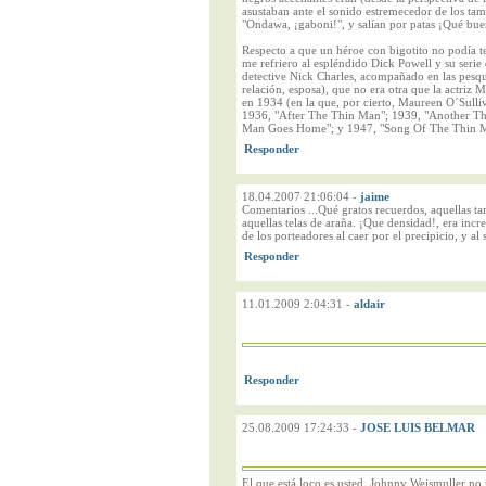
asustaban ante el sonido estremecedor de los tam
"Ondawa, ¡gaboni!", y salían por patas ¡Qué buen
Respecto a que un héroe con bigotito no podía te
me refriero al espléndido Dick Powell y su serie 
detective Nick Charles, acompañado en las pesqu
relación, esposa), que no era otra que la actriz
en 1934 (en la que, por cierto, Maureen O´Sulliv
1936, "After The Thin Man"; 1939, "Another T
Man Goes Home"; y 1947, "Song Of The Thin M
18.04.2007 21:06:04
-
jaime
Comentarios ...Qué gratos recuerdos, aquellas 
aquellas telas de araña. ¡Que densidad!, era incr
de los porteadores al caer por el precipicio, y al
11.01.2009 2:04:31
-
aldair
25.08.2009 17:24:33
-
JOSE LUIS BELMAR
El que está loco es usted. Johnny Weismuller no