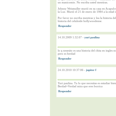
un manicomio. No escriba usted mentiras.
Johnny Weismuller murió en su casa en Acapulco
la Luz. Murió el 21 de enero de 1984 a la edad 
Por favor no escriba mentiras y lea la historia d
historia del celuloide hollywoodense.
14.10.2009 1:32:07
-
yuri paulina
lo q nesesito es una historia del chita en ingles
pero es berdad
24.10.2010 10:37:06
-
jupiter f
Yuri paulina. Tu lo que necesitas es estudiar bie
Berdad=Verdad mira que eres borrica