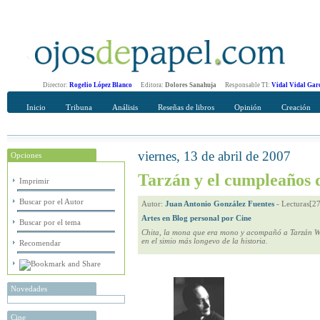
Director:
Rogelio López Blanco
Editora:
Dolores Sanahuja
Responsable TI:
Vidal Vidal Gar
Inicio
Tribuna
Análisis
Reseñas de libros
Opinión
Creación
viernes, 13 de abril de 2007
Opciones
Recomendar
Su nombre Completo
Tarzán y el cumpleaños 
Imprimir
Buscar por el Autor
Autor:
Juan Antonio González Fuentes
-
Lecturas[2
Artes en Blog personal por Cine
Buscar por el tema
Chita, la mona que era mono y acompañó a Tarzán Wei
en el simio más longevo de la historia.
Recomendar
Novedades
Cine