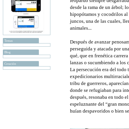
leopardo siempre desgarraba
desde la rama de un árbol; l
hipopótamos y cocodrilos al 
juncos, una de las cuales, ll
animales...
Temas
Después de avanzar penosame
perseguida y atacada por una 
Blog
qué, que en frenética carrera
lanzas o sucumbiendo a los ce
Creación
La persecución era del todo t
expedicionarios multirracial
tribu de guerreros, aparecía
donde se refugiaban para inte
después, resonaba en todo el
espeluznante del “gran mono 
huían despavoridos o bien s