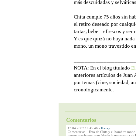
más descuidadas y selváticas
Chita cumple 75 años sin hab
el retiro deseado por cualqu
tartas, beber refrescos y ser
Y es que quizá no haya nada 
mono, un mono travestido en
______________________
NOTA: En el blog titulado
El
anteriores artículos de Juan
por temas (cine, sociedad, au
cronológicamente.
Comentarios
13.04.2007 10:45:46
-
Harry
Comentarios ...Esto de Chita y el hombtre mono
negros acechantes eran (desde la perspectiva de l