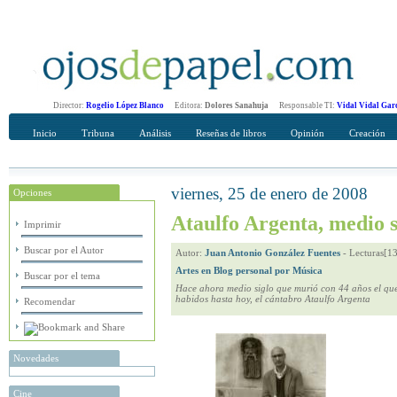
Director:
Rogelio López Blanco
Editora:
Dolores Sanahuja
Responsable TI:
Vidal Vidal Gar
Inicio
Tribuna
Análisis
Reseñas de libros
Opinión
Creación
viernes, 25 de enero de 2008
Opciones
Recomendar
Su nombre Completo
Ataulfo Argenta, medio s
Imprimir
Buscar por el Autor
Autor:
Juan Antonio González Fuentes
-
Lecturas[1
Artes en Blog personal por Música
Buscar por el tema
Hace ahora medio siglo que murió con 44 años el que 
habidos hasta hoy, el cántabro Ataulfo Argenta
Recomendar
Novedades
Cine