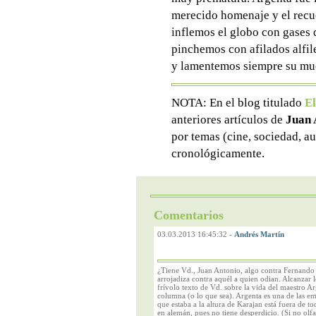
merecido homenaje y el recue
inflemos el globo con gases q
pinchemos con afilados alfi
y lamentemos siempre su m
NOTA: En el blog titulado
El
anteriores artículos de
Juan 
por temas (cine, sociedad, au
cronológicamente.
Comentarios
03.03.2013 16:45:32
-
Andrés Martín
¿Tiene Vd., Juan Antonio, algo contra Fernando
arrojadiza contra aquél a quien odian. Alcanzar
frívolo texto de Vd. sobre la vida del maestro A
columna (o lo que sea). Argenta es una de las emi
que estaba a la altura de Karajan está fuera de 
en alemán, pues no tiene desperdicio. (Si no olf