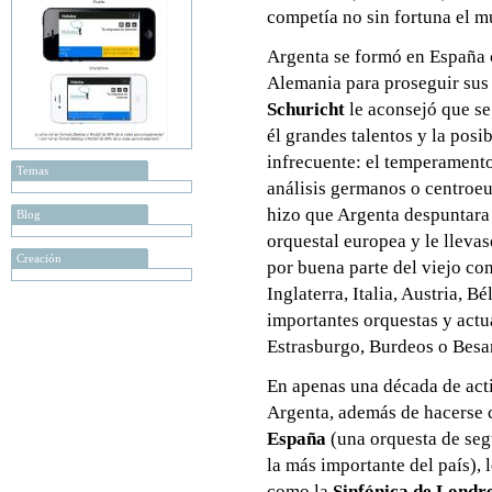
competía no sin fortuna el m
Argenta se formó en España 
Alemania para proseguir sus
Schuricht
le aconsejó que se
él grandes talentos y la posi
infrecuente: el temperamento
Temas
análisis germanos o centroeu
hizo que Argenta despuntara
Blog
orquestal europea y le llevas
Creación
por buena parte del viejo co
Inglaterra, Italia, Austria, Bé
importantes orquestas y actu
Estrasburgo, Burdeos o Besa
En apenas una década de acti
Argenta, además de hacerse 
España
(una orquesta de segu
la más importante del país), 
como la
Sinfónica de Londr