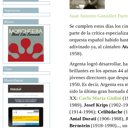
Sugerencias
Juan Antonio González Fuen
Música
Se cumplen estos días los ci
parte de la crítica especiali
orquesta español habido hast
adivinado ya, al cántabro
At
1958).
Argenta logró desarrollar, h
Viajes
brillantes en los apenas 44 a
jóvenes directores que despu
MundoDigital
1950. Es decir, Argenta era
sido la última gran hornada d
XX:
Carlo Maria Giulini
(1
1989),
Josef Krips
(1902-197
(1914-1996);
Celibidache
(1
Antal Dorati
(1906-1988),
J
Bernstein
(1918-1990)..., un