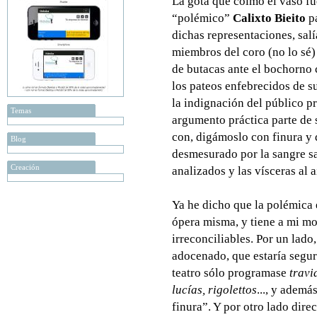
La gota que colmó el vaso fu
“polémico”
Calixto Bieito
pa
dichas representaciones, sal
miembros del coro (no lo sé) 
de butacas ante el bochorno 
los pateos enfebrecidos de 
la indignación del público pr
Temas
argumento práctica parte de s
con, digámoslo con finura y 
Blog
desmesurado por la sangre s
Creación
analizados y las vísceras al a
Ya he dicho que la polémica 
ópera misma, y tiene a mi mo
irreconciliables. Por un lad
adocenado, que estaría segu
teatro sólo programase
travi
lucías, rigolettos
..., y adem
finura”. Y por otro lado dire