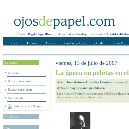
Director:
Rogelio López Blanco
Editora:
Dolores Sanahuja
Responsable TI:
Vidal Vidal Gar
Inicio
Tribuna
Análisis
Reseñas de libros
Opinión
Creación
viernes, 13 de julio de 2007
Opciones
Recomendar
Su nombre Completo
La ópera en pelotas en e
Imprimir
Buscar por el Autor
Autor:
Juan Antonio González Fuentes
-
Lecturas[1
Artes en Blog personal por Música
Buscar por el tema
Un grupo de influyentes abonados del Teatro Real ame
de escena no se cortan de una vez.
Recomendar
Novedades
Cine