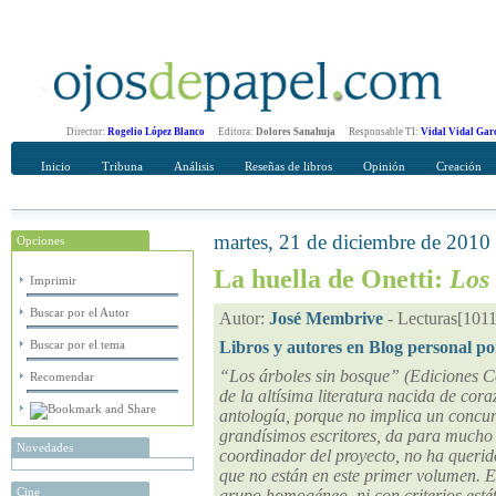
Director:
Rogelio López Blanco
Editora:
Dolores Sanahuja
Responsable TI:
Vidal Vidal Gar
Inicio
Tribuna
Análisis
Reseñas de libros
Opinión
Creación
martes, 21 de diciembre de 2010
Opciones
Recomendar
Su nombre Completo
La huella de Onetti:
Los 
Imprimir
Buscar por el Autor
Autor:
José Membrive
-
Lecturas[1011
Buscar por el tema
Libros y autores en Blog personal po
“Los árboles sin bosque” (Ediciones C
Recomendar
de la altísima literatura nacida de cor
antología, porque no implica un concur
grandísimos escritores, da para mucho
Novedades
coordinador del proyecto, no ha querido
que no están en este primer volumen. El
Cine
grupo homogéneo, ni con criterios esté