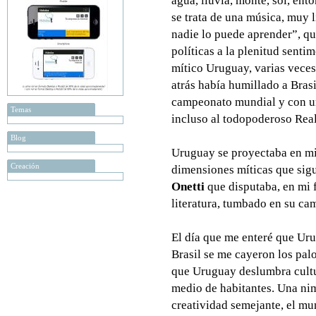
agua, lluvia, monte, sol, en
se trata de una música, muy li
nadie lo puede aprender”, qu
políticas a la plenitud senti
mítico Uruguay, varias vece
atrás había humillado a Brasi
campeonato mundial y con u
Temas
incluso al todopoderoso Rea
Blog
Uruguay se proyectaba en mi
Creación
dimensiones míticas que sig
Onetti
que disputaba, en mi 
literatura, tumbado en su c
El día que me enteré que Ur
Brasil se me cayeron los pal
que Uruguay deslumbra cultu
medio de habitantes. Una nim
creatividad semejante, el mu