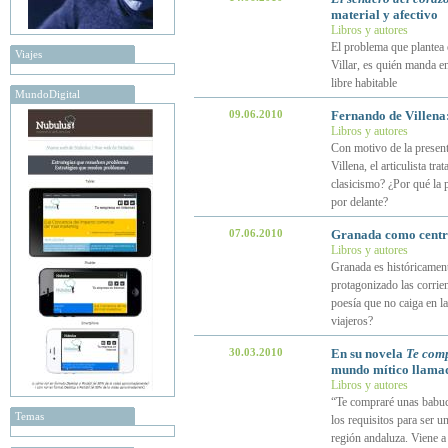
material y afectivo
Libros y autores
El problema que plantea 
Viajes
Villar, es quién manda e
libre habitable
MundoDigital
09.06.2010
Fernando de Villena
Libros y autores
Con motivo de la present
Villena, el articulista tr
clasicismo? ¿Por qué la 
por delante?
07.06.2010
Granada como centro
Libros y autores
Granada es históricament
protagonizado las corrie
poesía que no caiga en l
viajeros?
30.03.2010
En su novela
Te com
mundo mítico llamad
Libros y autores
“Te compraré unas babuc
Temas
los requisitos para ser un
región andaluza. Viene a 