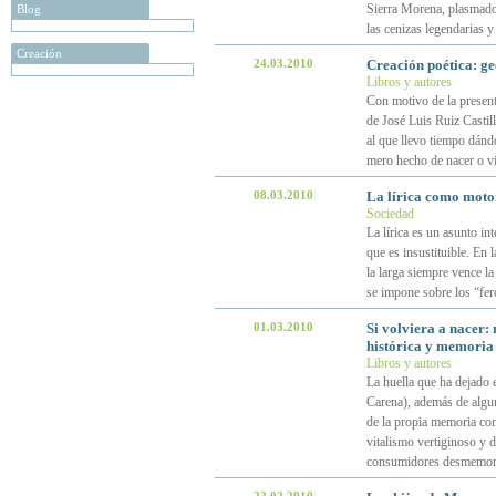
Sierra Morena, plasmado 
Blog
las cenizas legendarias 
Creación
24.03.2010
Creación poética: geo
Libros y autores
Con motivo de la present
de José Luis Ruiz Castil
al que llevo tiempo dánd
mero hecho de nacer o vi
08.03.2010
La lírica como motor 
Sociedad
La lírica es un asunto in
que es insustituible. En 
la larga siempre vence la
se impone sobre los “fer
01.03.2010
Si volviera a nacer:
histórica y memoria 
Libros y autores
La huella que ha dejado 
Carena), además de algun
de la propia memoria com
vitalismo vertiginoso y 
consumidores desmemoria