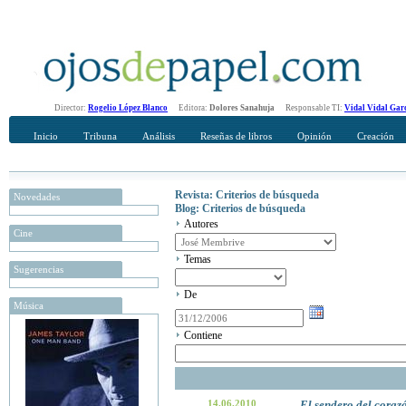
Director:
Rogelio López Blanco
Editora:
Dolores Sanahuja
Responsable TI:
Vidal Vidal Gar
Inicio
Tribuna
Análisis
Reseñas de libros
Opinión
Creación
Revista: Criterios de búsqueda
Novedades
Blog: Criterios de búsqueda
Autores
Cine
Temas
Sugerencias
De
Música
Contiene
14.06.2010
El sendero del coraz