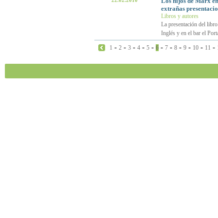
22.02.2010
Los hijos de Marx en
extrañas presentaci
Libros y autores
La presentación del libr
Inglés y en el bar el Port
-
-
-
-
-
-
-
-
-
-
-
1
2
3
4
5
6
7
8
9
10
11