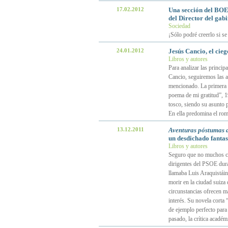
17.02.2012
Una sección del BOE
del Director del gabin
Sociedad
¡Sólo podré creerlo si se
24.01.2012
Jesús Cancio, el cie
Libros y autores
Para analizar las principa
Cancio, seguiremos las a
mencionado. La primera e
poema de mi gratitud”, 1
tosco, siendo su asunto p
En ella predomina el rom
13.12.2011
Aventuras póstumas 
un desdichado fanta
Libros y autores
Seguro que no muchos cá
dirigentes del PSOE dura
llamaba Luis Araquistái
morir en la ciudad suiza
circunstancias ofrecen ma
interés. Su novela corta
de ejemplo perfecto para 
pasado, la crítica académ