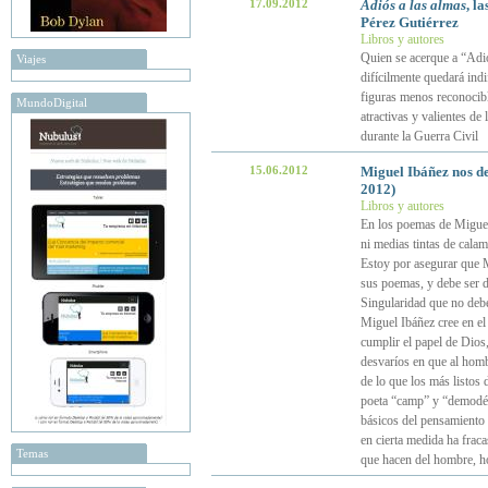
17.09.2012
Adiós a las almas
, l
Pérez Gutiérrez
Libros y autores
Quien se acerque a “Adió
Viajes
difícilmente quedará indi
figuras menos reconocibl
MundoDigital
atractivas y valientes de
durante la Guerra Civil
15.06.2012
Miguel Ibáñez nos d
2012)
Libros y autores
En los poemas de Miguel t
ni medias tintas de calam
Estoy por asegurar que M
sus poemas, y debe ser 
Singularidad que no debe
Miguel Ibáñez cree en el
cumplir el papel de Dios,
desvaríos en que al hombr
de lo que los más listos 
poeta “camp” y “demodé”, 
básicos del pensamiento 
en cierta medida ha fraca
Temas
que hacen del hombre, 