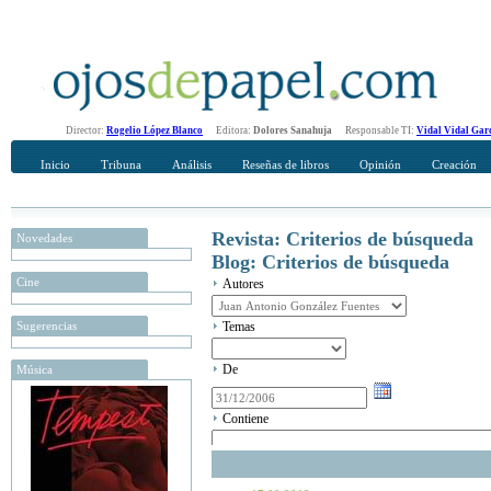
Director:
Rogelio López Blanco
Editora:
Dolores Sanahuja
Responsable TI:
Vidal Vidal Gar
Inicio
Tribuna
Análisis
Reseñas de libros
Opinión
Creación
Revista: Criterios de búsqueda
Novedades
Blog: Criterios de búsqueda
Cine
Autores
Sugerencias
Temas
De
Música
Contiene