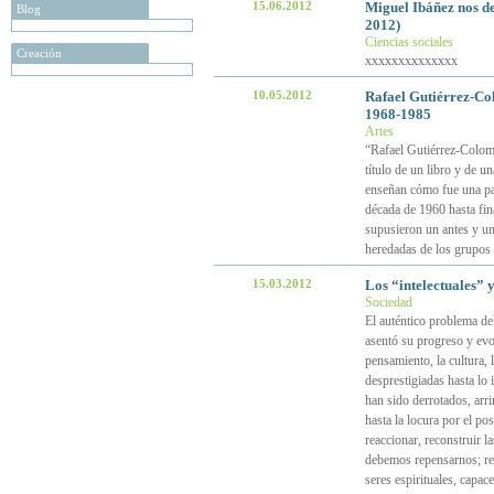
15.06.2012
Miguel Ibáñez nos d
Blog
2012)
Ciencias sociales
Creación
xxxxxxxxxxxxxx
10.05.2012
Rafael Gutiérrez-Col
1968-1985
Artes
“Rafael Gutiérrez-Colome
título de un libro y de 
enseñan cómo fue una par
década de 1960 hasta fina
supusieron un antes y un 
heredadas de los grupos 
15.03.2012
Los “intelectuales” y 
Sociedad
El auténtico problema de
asentó su progreso y evol
pensamiento, la cultura,
desprestigiadas hasta lo
han sido derrotados, arr
hasta la locura por el po
reaccionar, reconstruir l
debemos repensarnos; rel
seres espirituales, capac