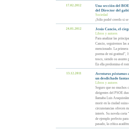
17.02.2012
Una sección del BOE
del Director del gabin
Sociedad
¡Sólo podré creerlo si se
24.01.2012
Jesús Cancio, el cie
Libros y autores
Para analizar las principa
Cancio, seguiremos las a
mencionado. La primera e
poema de mi gratitud”, 1
tosco, siendo su asunto p
En ella predomina el rom
13.12.2011
Aventuras póstumas 
un desdichado fanta
Libros y autores
Seguro que no muchos cá
dirigentes del PSOE dura
llamaba Luis Araquistái
morir en la ciudad suiza
circunstancias ofrecen ma
interés. Su novela corta
de ejemplo perfecto para 
pasado, la crítica académ