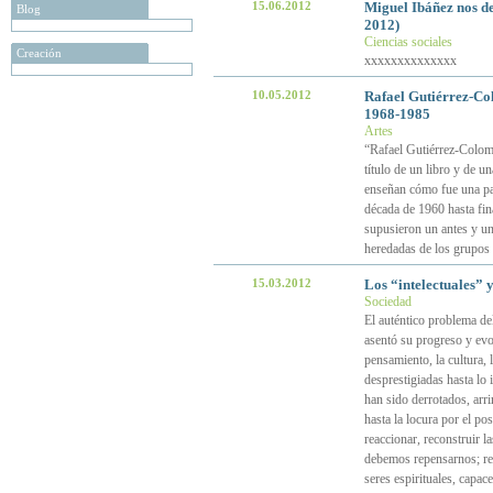
15.06.2012
Miguel Ibáñez nos d
Blog
2012)
Ciencias sociales
Creación
xxxxxxxxxxxxxx
10.05.2012
Rafael Gutiérrez-Col
1968-1985
Artes
“Rafael Gutiérrez-Colome
título de un libro y de 
enseñan cómo fue una par
década de 1960 hasta fina
supusieron un antes y un 
heredadas de los grupos 
15.03.2012
Los “intelectuales” y 
Sociedad
El auténtico problema de
asentó su progreso y evol
pensamiento, la cultura,
desprestigiadas hasta lo
han sido derrotados, arr
hasta la locura por el po
reaccionar, reconstruir l
debemos repensarnos; rel
seres espirituales, capac