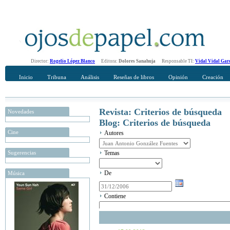
Director:
Rogelio López Blanco
Editora:
Dolores Sanahuja
Responsable TI:
Vidal Vidal Gar
Inicio
Tribuna
Análisis
Reseñas de libros
Opinión
Creación
Revista: Criterios de búsqueda
Novedades
Blog: Criterios de búsqueda
Cine
Autores
Sugerencias
Temas
De
Música
Contiene