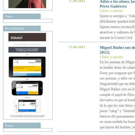
17.09.2012
Adiós a las almas
, l
Pérez Gutiérrez
Libros y autores
Quien se acerque a “Adió
Viajes
difícilmente quedará indi
figuras menos reconocibl
MundoDigital
atractivas y valientes de
durante la Guerra Civil
15.06.2012
Miguel Ibáñez nos d
2012)
Libros y autores
En los poemas de Miguel t
ni medias tintas de calam
Estoy por asegurar que M
sus poemas, y debe ser 
Singularidad que no debe
Miguel Ibáñez cree en el
cumplir el papel de Dios,
desvaríos en que al hombr
de lo que los más listos 
poeta “camp” y “demodé”, 
básicos del pensamiento 
en cierta medida ha fraca
Temas
que hacen del hombre, 