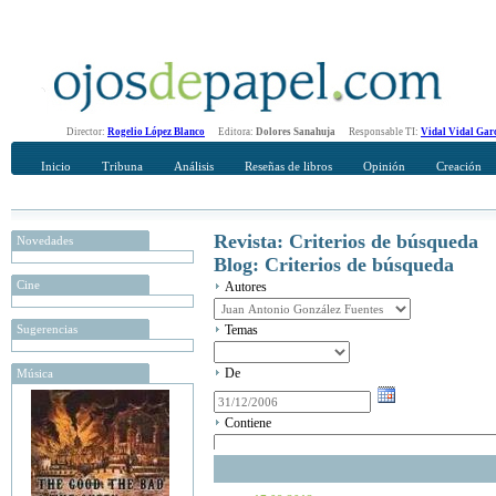
Director:
Rogelio López Blanco
Editora:
Dolores Sanahuja
Responsable TI:
Vidal Vidal Gar
Inicio
Tribuna
Análisis
Reseñas de libros
Opinión
Creación
Revista: Criterios de búsqueda
Novedades
Blog: Criterios de búsqueda
Cine
Autores
Sugerencias
Temas
De
Música
Contiene