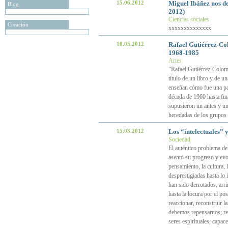
15.06.2012
Miguel Ibáñez nos d
Blog
2012)
Ciencias sociales
Creación
xxxxxxxxxxxxxx
10.05.2012
Rafael Gutiérrez-Col
1968-1985
Artes
“Rafael Gutiérrez-Colome
título de un libro y de 
enseñan cómo fue una par
década de 1960 hasta fina
supusieron un antes y un 
heredadas de los grupos 
15.03.2012
Los “intelectuales” y 
Sociedad
El auténtico problema de
asentó su progreso y evol
pensamiento, la cultura,
desprestigiadas hasta lo
han sido derrotados, arr
hasta la locura por el po
reaccionar, reconstruir l
debemos repensarnos; rel
seres espirituales, capac