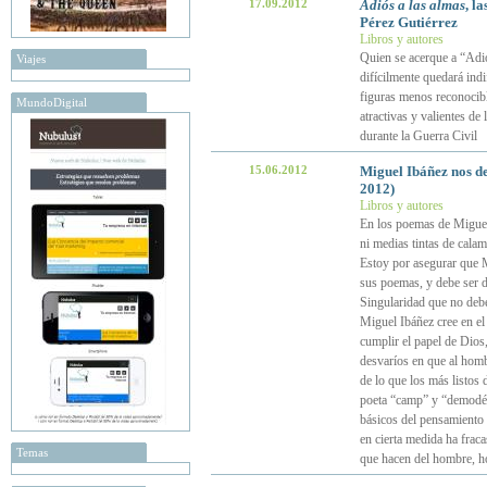
17.09.2012
Adiós a las almas
, l
Pérez Gutiérrez
Libros y autores
Quien se acerque a “Adió
Viajes
difícilmente quedará indi
figuras menos reconocibl
MundoDigital
atractivas y valientes de
durante la Guerra Civil
15.06.2012
Miguel Ibáñez nos d
2012)
Libros y autores
En los poemas de Miguel t
ni medias tintas de calam
Estoy por asegurar que M
sus poemas, y debe ser 
Singularidad que no debe
Miguel Ibáñez cree en el
cumplir el papel de Dios,
desvaríos en que al hombr
de lo que los más listos 
poeta “camp” y “demodé”, 
básicos del pensamiento 
en cierta medida ha fraca
Temas
que hacen del hombre, 