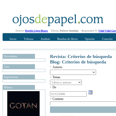
Director:
Rogelio López Blanco
Editora:
Dolores Sanahuja
Responsable TI:
Vidal Vidal Gar
Inicio
Tribuna
Análisis
Reseñas de libros
Opinión
Creación
Revista: Criterios de búsqueda
Novedades
Blog: Criterios de búsqueda
Cine
Autores
Sugerencias
Temas
De
Música
Contiene