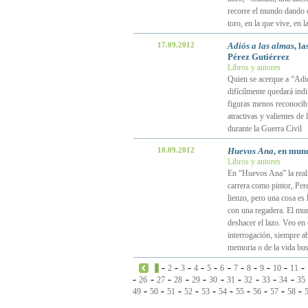
recorre el mundo dando 
toro, en la que vive, en
17.09.2012
Adiós a las almas
, l
Pérez Gutiérrez
Libros y autores
Quien se acerque a “Adió
difícilmente quedará indi
figuras menos reconocibl
atractivas y valientes de
durante la Guerra Civil
10.09.2012
Huevos Ana
, en mun
Libros y autores
En “Huevos Ana” la reali
carrera como pintor, Per
lienzo, pero una cosa es
con una regadera. El mun
deshacer el lazo. Veo en
interrogación, siempre ab
memoria o de la vida bus
-
-
-
-
-
-
-
-
-
-
-
1
2
3
4
5
6
7
8
9
10
11
-
-
-
-
-
-
-
-
-
-
26
27
28
29
30
31
32
33
34
35
-
-
-
-
-
-
-
-
-
-
49
50
51
52
53
54
55
56
57
58