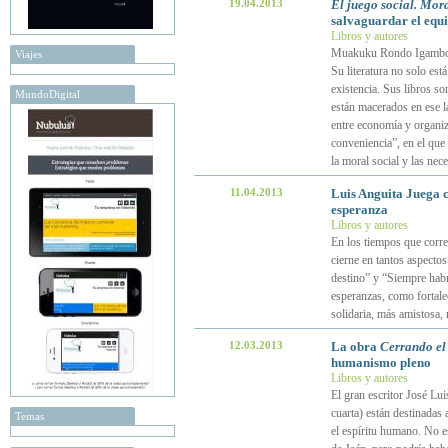
19.04.2013
El juego social. Mor
salvaguardar el equil
Libros y autores
Muakuku Rondo Igambo es
Viajes
Su literatura no solo est
existencia. Sus libros so
MundoDigital
están macerados en ese la
entre economía y organiz
conveniencia”, en el que l
la moral social y las ne
11.04.2013
Luis Anguita Juega c
esperanza
Libros y autores
En los tiempos que corre
cierne en tantos aspectos
destino” y “Siempre hab
esperanzas, como fortale
solidaria, más amistosa
12.03.2013
La obra
Cerrando el 
humanismo pleno
Libros y autores
El gran escritor José Lui
cuarta) están destinadas 
Temas
el espíritu humano. No es