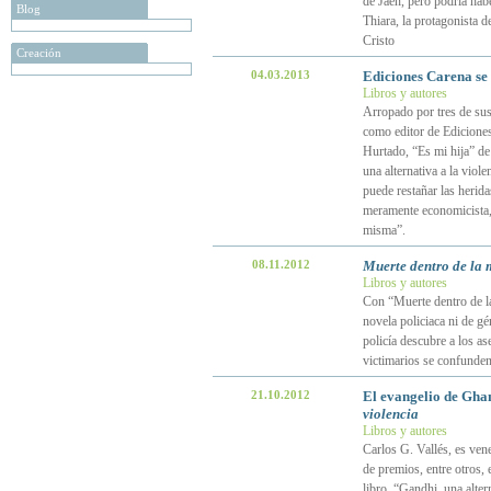
de Jaén, pero podría hab
Blog
Thiara, la protagonista d
Cristo
Creación
04.03.2013
Ediciones Carena se 
Libros y autores
Arropado por tres de sus
como editor de Edicione
Hurtado, “Es mi hija” de
una alternativa a la viole
puede restañar las herida
meramente economicista, 
misma”.
08.11.2012
Muerte dentro de la 
Libros y autores
Con “Muerte dentro de la
novela policiaca ni de g
policía descubre a los as
victimarios se confunde
21.10.2012
El evangelio de Ghan
violencia
Libros y autores
Carlos G. Vallés, es ven
de premios, entre otros, 
libro, “Gandhi, una altern