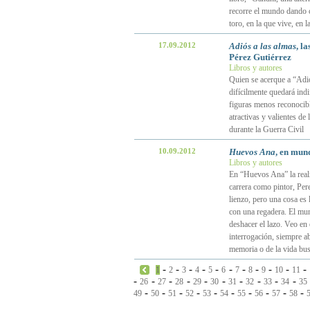
recorre el mundo dando 
toro, en la que vive, en
17.09.2012
Adiós a las almas
, l
Pérez Gutiérrez
Libros y autores
Quien se acerque a “Adió
difícilmente quedará indi
figuras menos reconocibl
atractivas y valientes de
durante la Guerra Civil
10.09.2012
Huevos Ana
, en mun
Libros y autores
En “Huevos Ana” la reali
carrera como pintor, Per
lienzo, pero una cosa es
con una regadera. El mun
deshacer el lazo. Veo en
interrogación, siempre ab
memoria o de la vida bus
-
-
-
-
-
-
-
-
-
-
-
1
2
3
4
5
6
7
8
9
10
11
-
-
-
-
-
-
-
-
-
-
26
27
28
29
30
31
32
33
34
35
-
-
-
-
-
-
-
-
-
-
49
50
51
52
53
54
55
56
57
58