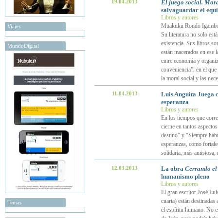
19.04.2013
El juego social. Mor
salvaguardar el equil
Libros y autores
Muakuku Rondo Igambo es
Viajes
Su literatura no solo est
existencia. Sus libros so
MundoDigital
están macerados en ese la
entre economía y organiz
conveniencia”, en el que l
la moral social y las ne
11.04.2013
Luis Anguita Juega c
esperanza
Libros y autores
En los tiempos que corre
cierne en tantos aspectos
destino” y “Siempre hab
esperanzas, como fortale
solidaria, más amistosa
12.03.2013
La obra
Cerrando el 
humanismo pleno
Libros y autores
El gran escritor José Lui
cuarta) están destinadas 
Temas
el espíritu humano. No es