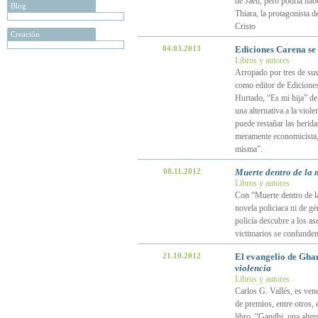
de Jaén, pero podría hab
Blog
Thiara, la protagonista d
Cristo
Creación
04.03.2013
Ediciones Carena se 
Libros y autores
Arropado por tres de sus
como editor de Edicione
Hurtado, “Es mi hija” de
una alternativa a la viole
puede restañar las herida
meramente economicista, 
misma”.
08.11.2012
Muerte dentro de la 
Libros y autores
Con “Muerte dentro de la
novela policiaca ni de g
policía descubre a los as
victimarios se confunde
21.10.2012
El evangelio de Ghan
violencia
Libros y autores
Carlos G. Vallés, es ven
de premios, entre otros, 
libro, “Gandhi, una altern