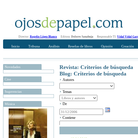
Director:
Rogelio López Blanco
Editora:
Dolores Sanahuja
Responsable TI:
Vidal Vidal Gar
Inicio
Tribuna
Análisis
Reseñas de libros
Opinión
Creación
Revista: Criterios de búsqueda
Novedades
Blog: Criterios de búsqueda
Cine
Autores
Sugerencias
Temas
De
Música
Contiene