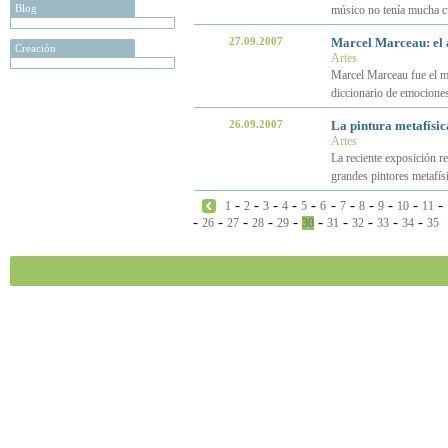
Blog
músico no tenía mucha cu
27.09.2007
Marcel Marceau: el a
Creación
Artes
Marcel Marceau fue el mi
diccionario de emociones
26.09.2007
La pintura metafísic
Artes
La reciente exposición r
grandes pintores metafís
-
-
-
-
-
-
-
-
-
-
-
1
2
3
4
5
6
7
8
9
10
11
-
-
-
-
-
-
-
-
-
-
26
27
28
29
30
31
32
33
34
35