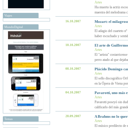
Artes
Ha muerto la actriz esco
maestra del melodrama cl
Viajes
16.10.2007
Mozart: el milagroso
Artes
MundoDigital
El adagio del cuarteto n
haber escuchado y sentid
10.10.2007
El arte de Guillerm
Artes
El "artista" costarricens
perro atado al que dejab
08.10.2007
Plácido Domingo can
Artes
El sello discográfico Or
en la Ópera de Viena po
04.10.2007
Pavarotti, uno más e
Artes
Pavarotti poseyó sin dud
calificarlo del más grande
28.09.2007
A Brahms no lo querí
Temas
Artes
El músico predilecto de 