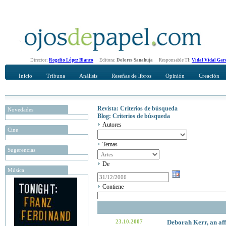
Director:
Rogelio López Blanco
Editora:
Dolores Sanahuja
Responsable TI:
Vidal Vidal Gar
Inicio
Tribuna
Análisis
Reseñas de libros
Opinión
Creación
Revista: Criterios de búsqueda
Novedades
Blog: Criterios de búsqueda
Autores
Cine
Temas
Sugerencias
De
Música
Contiene
23.10.2007
Deborah Kerr, an af