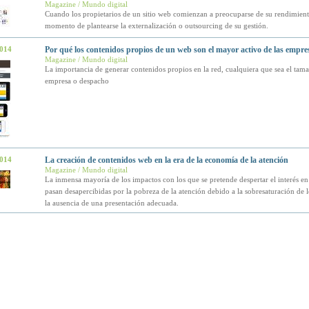
Magazine / Mundo digital
Cuando los propietarios de un sitio web comienzan a preocuparse de su rendimiento
momento de plantearse la externalización o outsourcing de su gestión.
2014
Por qué los contenidos propios de un web son el mayor activo de las empre
Magazine / Mundo digital
La importancia de generar contenidos propios en la red, cualquiera que sea el tama
empresa o despacho
2014
La creación de contenidos web en la era de la economía de la atención
Magazine / Mundo digital
La inmensa mayoría de los impactos con los que se pretende despertar el interés en 
pasan desapercibidas por la pobreza de la atención debido a la sobresaturación de 
la ausencia de una presentación adecuada.