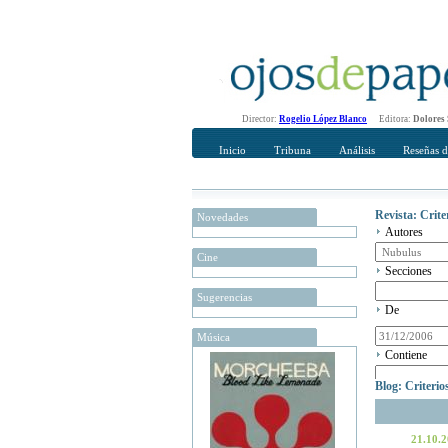
Director:
Rogelio López Blanco
Editora:
Dolores
Inicio
Tribuna
Análisis
Reseñas d
Revista: Crit
Novedades
Autores
Cine
Secciones
Sugerencias
De
Música
Contiene
Blog: Criteri
21.10.