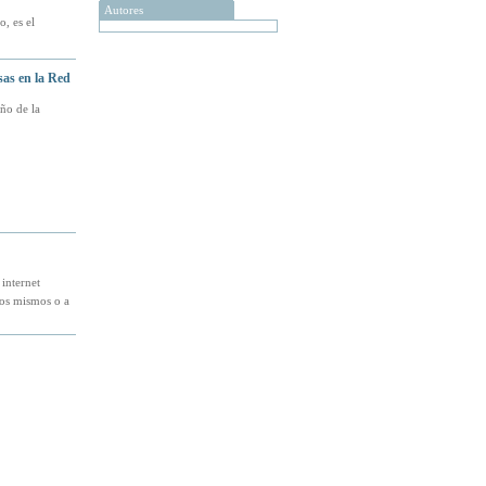
Autores
, es el
sas en la Red
ño de la
internet
los mismos o a