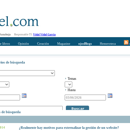
 Sanahuja
Responsable TI:
Vidal Vidal Garcia
e libros
Opinión
Creación
Magazine
ojosBlogs
Hemeroteca
r
erios de búsqueda
Temas
Hasta
os de búsqueda
2014
¿Realmente hay motivos para externalizar la gestión de un website?