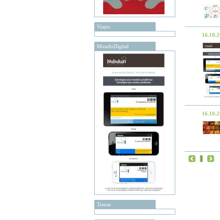
Viajes
16.10.
MundoDigital
16.10.
1
Temas