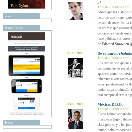
al
Tribuna / Tribuna libre
Ahora que las historias 
Viajes
recordar que
ningún paí
pecado de meter las nari
MundoDigital
un desfase que ocasional
conciencia y siente que s
hace públicas sus tareas
de
Edward Snowden
(
01.08.2013
De censuras,
chalado
Tribuna / Tribuna libre
Los artistas son quienes 
comportamiento socialmen
aparecer como respuesta 
inherente al arte radica 
tener, parafraseando a
A
poder, cuya producción c
casi siempre al artista a
03.06.2013
México, D.D.O.
Tribuna / Tribuna libre
Como habrán adivinado m
Presidente llegó y desce
Temas
clase política y a los jó
jumbo, salió disparado a