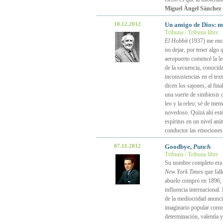
Miguel Ángel Sánchez
10.12.2012
Un amigo de Dios: m
Tribuna / Tribuna libre
El Hobbit
(1937) me enco
no dejar, por tener algo 
aeropuerto comencé la lec
de la secuencia, conoci
inconsistencias en el tex
dicen los sajones, al fin
una suerte de simbiosis 
leo y la releo; sé de mem
novedoso. Quizá ahí esté
espíritus en un nivel an
conductor las emocione
07.11.2012
Goodbye,
Punch
Tribuna / Tribuna libre
Su nombre completo er
New York Times
que fall
abuelo compró en 1896, y 
influencia internacional.
de la mediocridad anuncia
imaginario popular como
determinación, valentía 