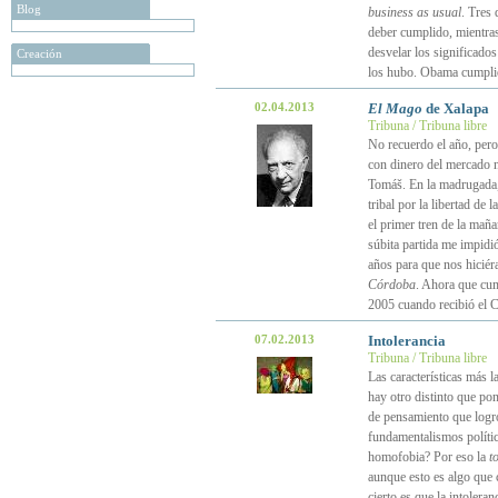
Blog
business as usual
. Tres 
deber cumplido, mientras 
desvelar los significados
Creación
los hubo. Obama cumplió
02.04.2013
El Mago
de Xalapa
Tribuna / Tribuna libre
No recuerdo el año, pero
con dinero del mercado n
Tomáš. En la madrugada, 
tribal por la libertad de
el primer tren de la maña
súbita partida me impidi
años para que nos hiciér
Córdoba
. Ahora que cump
2005 cuando recibió el C
07.02.2013
Intolerancia
Tribuna / Tribuna libre
Las características más l
hay otro distinto que po
de pensamiento que logró
fundamentalismos político
homofobia? Por eso la
t
aunque esto es algo que c
cierto es que la intoler