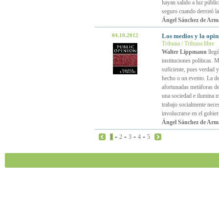
hayan salido a luz públi
seguro cuando derrotó la
Ángel Sánchez de Arm
04.10.2012
Los medios y la opin
Tribuna / Tribuna libre
Walter Lippmann
llegó
instituciones políticas. 
suficiente, pues verdad y
hecho o un evento. La de 
afortunadas metáforas d
una sociedad e ilumina m
trabajo socialmente nece
involucrarse en el gobie
Ángel Sánchez de Arm
-
-
-
-
1
2
3
4
5