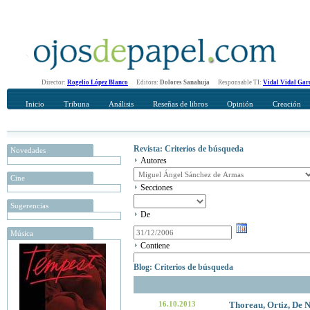
Director:
Rogelio López Blanco
Editora:
Dolores Sanahuja
Responsable TI:
Vidal Vidal Gar
Inicio
Tribuna
Análisis
Reseñas de libros
Opinión
Creación
Revista: Criterios de búsqueda
Novedades
Autores
Cine
Secciones
Sugerencias
De
Música
Contiene
Blog: Criterios de búsqueda
16.10.2013
Thoreau, Ortiz, De N