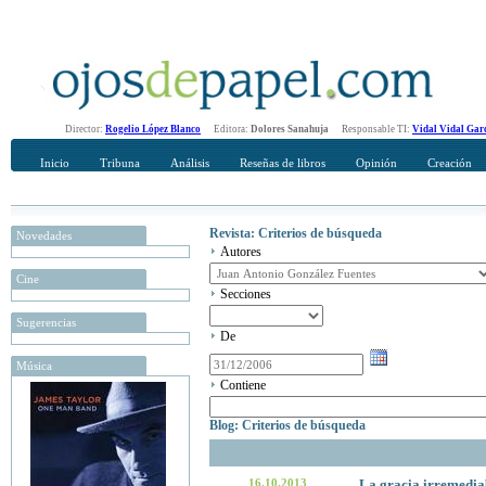
Director:
Rogelio López Blanco
Editora:
Dolores Sanahuja
Responsable TI:
Vidal Vidal Gar
Inicio
Tribuna
Análisis
Reseñas de libros
Opinión
Creación
Revista: Criterios de búsqueda
Novedades
Autores
Cine
Secciones
Sugerencias
De
Música
Contiene
Blog: Criterios de búsqueda
16.10.2013
La gracia irremediab