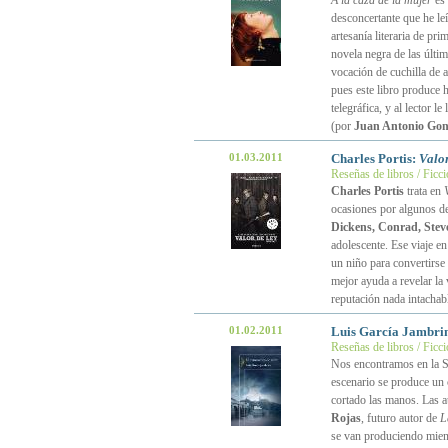
A la caza de la mujer
es 
desconcertante que he leí
artesanía literaria de pri
novela negra de las últi
vocación de cuchilla de af
pues este libro produce h
telegráfica, y al lector 
(por
Juan Antonio Gon
01.03.2011
Charles Portis:
Valor
Reseñas de libros / Ficc
Charles Portis
trata en
ocasiones por algunos de
Dickens, Conrad, Stev
adolescente. Ese viaje en
un niño para convertirse
mejor ayuda a revelar la
reputación nada intachab
01.02.2011
Luis García Jambri
Reseñas de libros / Ficc
Nos encontramos en la Sa
escenario se produce un c
cortado las manos. Las a
Rojas
, futuro autor de
L
se van produciendo mientr