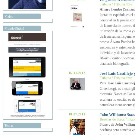
Tribuna / Tribuna libre
Álvaro Pombo
(Santande
literatura española en e
Viajes
personal en la poesía con
de la novela de nuestro t
MundoDigital
utilización de la ironía
de la narrativa hispana, 
propio Álvaro Pombo ha d
encuentran y entremezcla
individuo y de la socied
Álvaro Pombo: poéticas 
detallada bibliografía
07.11.2012
José Luis Castillejo 
Tribuna / Tribuna libre
Para
José Luis Castille
Greenberg), es inextingi
escritura. Nacen así las i
escritura no escrita, es de
naturaleza inconsciente 
01.07.2011
John Williams:
Ston
Reseñas de libros / Ficc
Stoner
, de
John Willia
Temas
oceánica pero a media voz