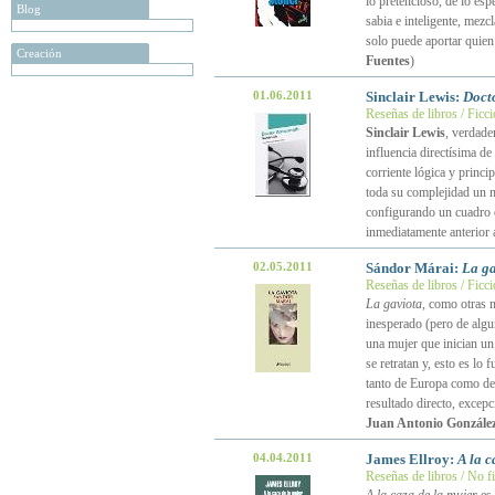
lo pretencioso, de lo espe
Blog
sabia e inteligente, mez
solo puede aportar quien
Creación
Fuentes
)
01.06.2011
Sinclair Lewis:
Doct
Reseñas de libros / Ficc
Sinclair Lewis
, verdade
influencia directísima de
corriente lógica y princip
toda su complejidad un m
configurando un cuadro e
inmediatamente anterior 
02.05.2011
Sándor Márai:
La ga
Reseñas de libros / Ficc
La gaviota
, como otras 
inesperado (pero de algu
una mujer que inician un
se retratan y, esto es l
tanto de Europa como de 
resultado directo, excepc
Juan Antonio González
04.04.2011
James Ellroy:
A la c
Reseñas de libros / No f