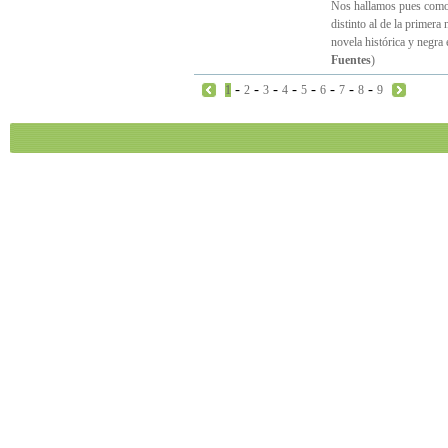
Nos hallamos pues como 
distinto al de la primera
novela histórica y negra
Fuentes
)
-
-
-
-
-
-
-
-
1
2
3
4
5
6
7
8
9