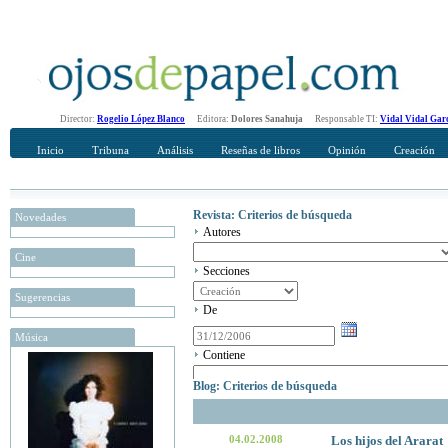
Director:
Rogelio López Blanco
Editora:
Dolores Sanahuja
Responsable TI:
Vidal Vidal Gar
Inicio
Tribuna
Análisis
Reseñas de libros
Opinión
Creación
Revista: Criterios de búsqueda
Novedades
Autores
Cine
Secciones
Sugerencias
De
Música
Contiene
Blog: Criterios de búsqueda
04.02.2008
Los hijos del Ararat