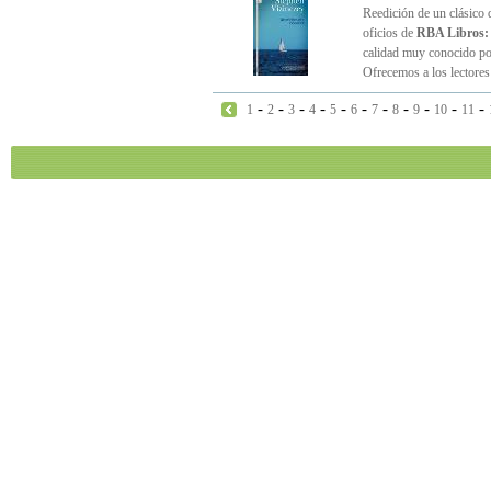
Reedición de un clásico 
oficios de
RBA Libros:
calidad muy conocido por
Ofrecemos a los lectores
-
-
-
-
-
-
-
-
-
-
-
1
2
3
4
5
6
7
8
9
10
11