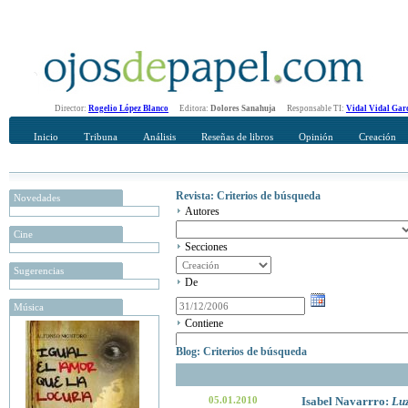
Director:
Rogelio López Blanco
Editora:
Dolores Sanahuja
Responsable TI:
Vidal Vidal Gar
Inicio
Tribuna
Análisis
Reseñas de libros
Opinión
Creación
Revista: Criterios de búsqueda
Novedades
Autores
Cine
Secciones
Sugerencias
De
Música
Contiene
Blog: Criterios de búsqueda
05.01.2010
Isabel Navarrro:
Lu