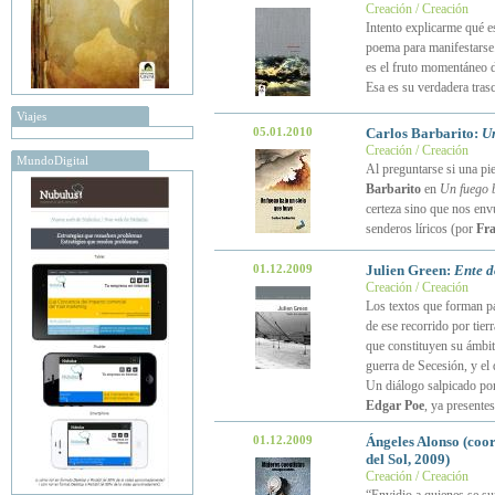
Creación / Creación
Intento explicarme qué es
poema para manifestarse. 
es el fruto momentáneo d
Esa es su verdadera tras
Viajes
05.01.2010
Carlos Barbarito:
Un
Creación / Creación
MundoDigital
Al preguntarse si una pi
Barbarito
en
Un fuego b
certeza sino que nos env
senderos líricos (por
Fra
01.12.2009
Julien Green:
Ente 
Creación / Creación
Los textos que forman p
de ese recorrido por tier
que constituyen su ámbito
guerra de Secesión, y el 
Un diálogo salpicado po
Edgar Poe
, ya presente
01.12.2009
Ángeles Alonso (coo
del Sol, 2009)
Creación / Creación