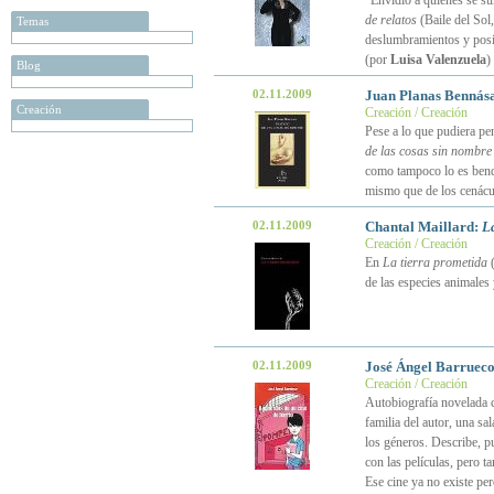
“Envidio a quienes se su
de relatos
(Baile del Sol
Temas
deslumbramientos y posi
(por
Luisa Valenzuela
)
Blog
02.11.2009
Juan Planas Bennás
Creación
Creación / Creación
Pese a lo que pudiera pe
de las cosas sin nombre
como tampoco lo es bendit
mismo que de los cenácul
02.11.2009
Chantal Maillard:
L
Creación / Creación
En
La tierra prometida
(
de las especies animales 
02.11.2009
José Ángel Barruec
Creación / Creación
Autobiografía novelada c
familia del autor, una sa
los géneros. Describe, pu
con las películas, pero 
Ese cine ya no existe pe