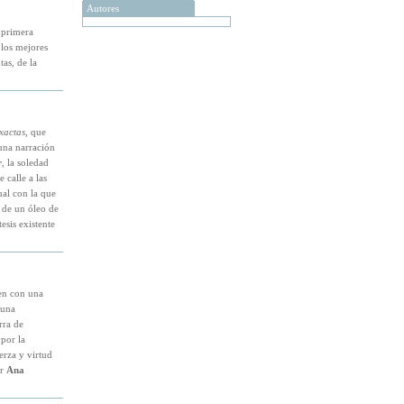
Autores
 primera
 los mejores
tas, de la
xactas
, que
una narración
r
, la soledad
 calle a las
tual con la que
 de un óleo de
tesis existente
een con una
 una
rra de
por la
erza y virtud
or
Ana