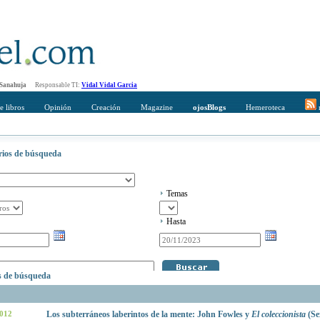
 Sanahuja
Responsable TI:
Vidal Vidal Garcia
e libros
Opinión
Creación
Magazine
ojosBlogs
Hemeroteca
r
erios de búsqueda
Temas
Hasta
os de búsqueda
2012
Los subterráneos laberintos de la mente: John Fowles y
El coleccionista
(Se