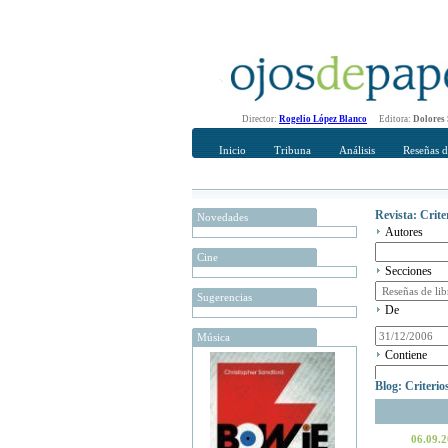
Director:
Rogelio López Blanco
Editora:
Dolores
Inicio
Tribuna
Análisis
Reseñas d
Revista: Crit
Novedades
Autores
Cine
Secciones
Sugerencias
De
Música
Contiene
Blog: Criteri
06.09.