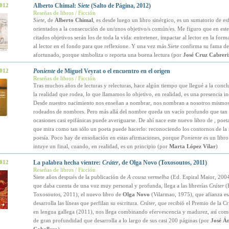
2012
Alberto Chimal:
Siete
(Salto de Página, 2012)
Reseñas de libros / Ficción
Siete
, de
Alberto Chimal
, es desde luego un libro sinérgico, es un sumatorio de es
orientados a la consecución de un/unos objetivo/s común/es. Me figuro que en est
citados objetivos serán los de toda la vida: entretener, impactar al lector en la form
al lector en el fondo para que reflexione. Y una vez más
Siete
confirma su fama d
afortunado, porque simboliza o reporta una buena lectura (por
José Cruz Cabreri
2012
Poniente
de Miguel Veyrat o el encuentro en el origen
Reseñas de libros / Ficción
Tras muchos años de lecturas y relecturas, hace algún tiempo que llegué a la concl
la realidad que rodea, lo que llamamos lo objetivo, en realidad, es una presencia i
Desde nuestro nacimiento nos enseñan a nombrar, nos nombran a nosotros mismos
rodeados de nombres. Pero más allá del nombre queda un vacío profundo que tan 
ocasiones casi epifánicas puede averiguarse. De ahí nace este nuevo libro de
, poet
que mira como tan sólo un poeta puede hacerlo: reconociendo los contornos de la r
poesía. Poco hay de ensoñación en estas afirmaciones, porque
Poniente
es un libro
intuye un final, cuando, en realidad, es un principio (por
Marta López Vilar
)
2012
La palabra hecha vientre:
Cráter
, de Olga Novo (Toxosoutos, 2011)
Reseñas de libros / Ficción
Siete años después de la publicación de
A cousa vermelha
(Ed. Espiral Maior, 200
que daba cuenta de una voz muy personal y profunda, llega a las librerías
Cráter
(
Toxosoutos, 2011), el nuevo libro de
Olga Novo
(Vilarmao, 1975), que afianza es
desarrolla las líneas que perfilan su escritura.
Cráter
, que recibió el Premio de la Cr
en lengua gallega (2011), nos llega combinando efervescencia y madurez, así co
de gran profundidad que desarrolla a lo largo de sus casi 200 páginas (por
José Á