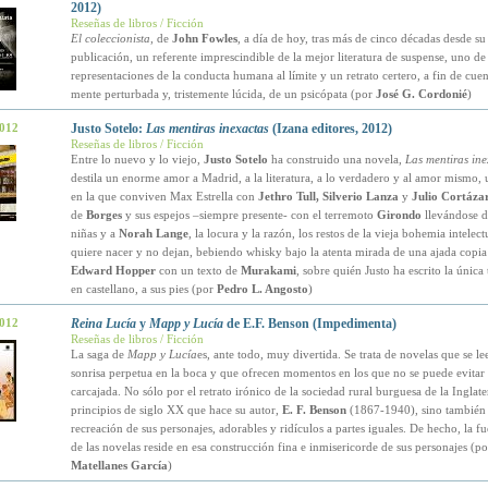
2012)
Reseñas de libros / Ficción
El coleccionista
, de
John Fowles
, a día de hoy, tras más de cinco décadas desde su
publicación, un referente imprescindible de la mejor literatura de suspense, uno de
representaciones de la conducta humana al límite y un retrato certero, a fin de cuen
mente perturbada y, tristemente lúcida, de un psicópata (por
José G. Cordonié
)
2012
Justo Sotelo:
Las mentiras inexactas
(Izana editores, 2012)
Reseñas de libros / Ficción
Entre lo nuevo y lo viejo,
Justo Sotelo
ha construido una novela,
Las mentiras ine
destila un enorme amor a Madrid, a la literatura, a lo verdadero y al amor mismo, 
en la que conviven Max Estrella con
Jethro Tull, Silverio Lanza
y
Julio Cortáza
de
Borges
y sus espejos –siempre presente- con el terremoto
Girondo
llevándose de
niñas y a
Norah Lange
, la locura y la razón, los restos de la vieja bohemia intelec
quiere nacer y no dejan, bebiendo whisky bajo la atenta mirada de una ajada copia
Edward Hopper
con un texto de
Murakami
, sobre quién Justo ha escrito la única 
en castellano, a sus pies (por
Pedro L. Angosto
)
2012
Reina Lucía
y
Mapp y Lucía
de E.F. Benson (Impedimenta)
Reseñas de libros / Ficción
La saga de
Mapp y Lucía
es, ante todo, muy divertida. Se trata de novelas que se l
sonrisa perpetua en la boca y que ofrecen momentos en los que no se puede evitar
carcajada. No sólo por el retrato irónico de la sociedad rural burguesa de la Inglate
principios de siglo XX que hace su autor,
E. F. Benson
(1867-1940), sino también 
recreación de sus personajes, adorables y ridículos a partes iguales. De hecho, la fu
de las novelas reside en esa construcción fina e inmisericorde de sus personajes (p
Matellanes García
)