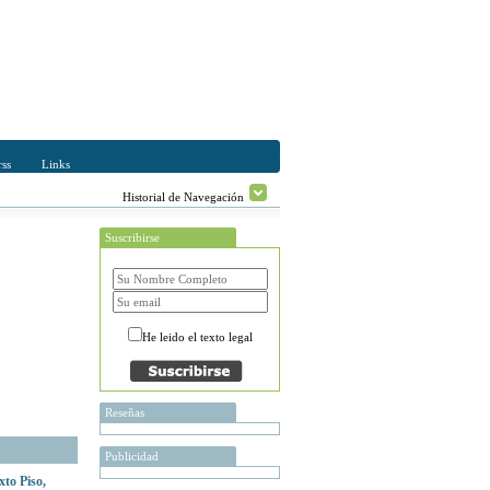
ss
Links
Historial de Navegación
Suscribirse
He leido el texto legal
Reseñas
Publicidad
xto Piso,