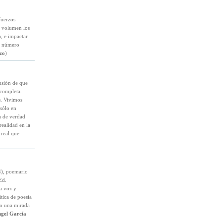
fuerzos
e volumen los
a, e impactar
e número
zo
)
usión de que
ncompleta.
. Vivimos
sólo en
a de verdad
ealidad en la
 real que
4), poemario
Ed.
a voz y
ítica de poesía
mo una mirada
ngel García